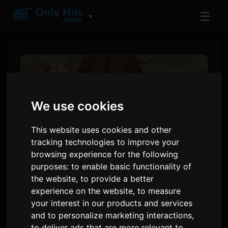
☰
▼
We use cookies
This website uses cookies and other
tracking technologies to improve your
browsing experience for the following
purposes:
to enable basic functionality of
'Koko Ore' Anime Episodio 2:
the website
,
to provide a better
experience on the website
,
to measure
Avance e Detalles de
your interest in our products and services
Streaming Global
and to personalize marketing interactions
,
to deliver ads that are more relevant to