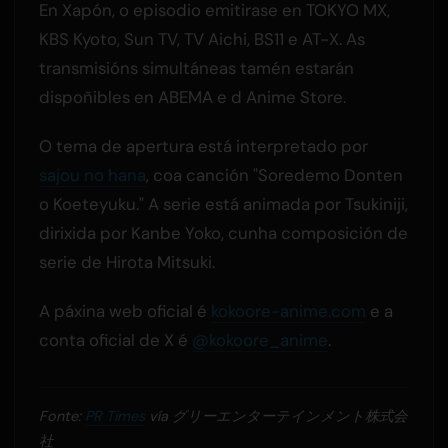
En Xapón, o episodio emitirase en TOKYO MX,
KBS Kyoto, Sun TV, TV Aichi, BS11 e AT-X. As
transmisións simultáneas tamén estarán
dispoñibles en ABEMA e d Anime Store.
O tema de apertura está interpretado por
sajou no hana
, coa canción "Soredemo Donten
o Koeteyuku." A serie está animada por Tsukiniji,
dirixida por Kanbe Yoko, cunha composición de
serie de Hirota Mitsuki.
A páxina web oficial é
kokoore-anime.com
e a
conta oficial de X é
@kokoore_anime
.
Fonte:
PR Times
vía グリーエンターテインメント株式会
社