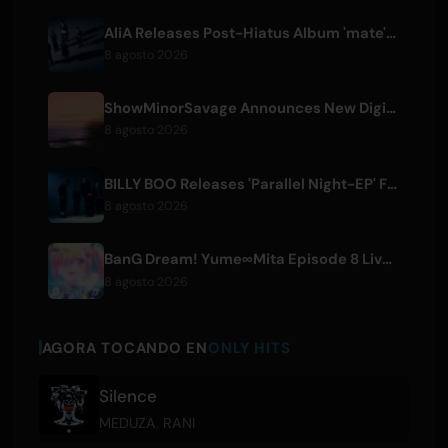
AliA Releases Post-Hiatus Album 'mate', Announces Tokyo Live
8 agosto 2026
ShowMinorSavage Announces New Digital Single 'Gradation'
8 agosto 2026
BILLY BOO Releases 'Parallel Night-EP' Featuring TV Drama Theme Song
8 agosto 2026
BanG Dream! Yume∞Mita Episode 8 Live Clip Released
8 agosto 2026
AGORA TOCANDO EN
ONLY HITS
Silence
MEDUZA
,
RANI