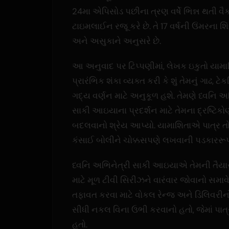
24મા એપિસોડ પછીના ત્રણ વર્ષે ભિન્ન થતી વૈ
ટાઇમલાઈન રજૂ કરે છે. તે 17 વર્ષની ઉંમરના શિં
અને અસુકાને અનુસરે છે.
આ અનુવાદ પર ટિપ્પણીમાં, લેખક ઇકુતો યામ
પ્રારંભિક શંકા વ્યક્ત કરી કે શું તેમનું ગાઢ, ટ
ગદ્ય વર્ણન માટે અનુકૂળ હશે. તેમણે ધ્વનિ અ
સાકી આઇયાના પ્રદર્શન માટે તેમના દ્રષ્ટિકો
બદલવાનો શ્રેય આપ્યો. યામાશિતાએ પાત્ર તો
કંસાઈ બોલીને ચોક્કસપણે લખવાની પડકારરૂપત
ધ્વનિ અભિનેત્રી સાકી આઇયાએ તેમની તૈયારીન
માટે મૂળ ટીવી સિરીઝને વારંવાર જોવાનો સમાવ
તફાવત કરવા માટે વોકલ રેન્જ અને ડિલિવરીન
સીધી નકલ વિના ઉભી કરવાનો હતો, જેમાં પાત્
હતો.