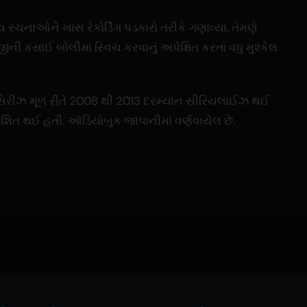
નાઓને ખાસ રેકોર્ડિંગ પડકારો તરીકે ગણાવ્યા. તેમણે
જીની કંસાઈ બોલીમાં સ્વિચ કરવાનું અપેક્ષિત કરતાં વધુ મુશ્કેલ
સિરીઝ મૂળ રીતે 2008 થી 2013 દરમ્યાન સીરિયલાઈઝ થઈ
કાશિત થઈ હતી. ઑડિયોબુક જાપાનીમાં વર્ણવાયેલ છે.