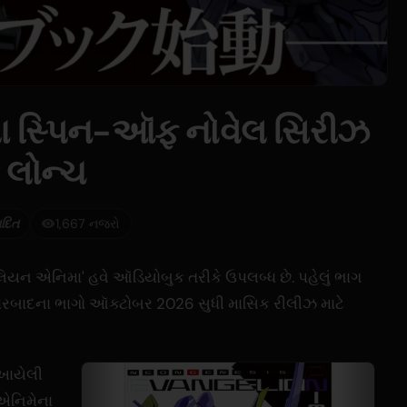
ા સ્પિન-ઑફ નોવેલ સિરીઝ
 લોન્ચ
ાદિત
1,667 નજરો
િયન એનિમા' હવે ઑડિયોબુક તરીકે ઉપલબ્ધ છે. પહેલું ભાગ
્યારબાદના ભાગો ઑક્ટોબર 2026 સુધી માસિક રીલીઝ માટે
લખાયેલી
 એનિમેના