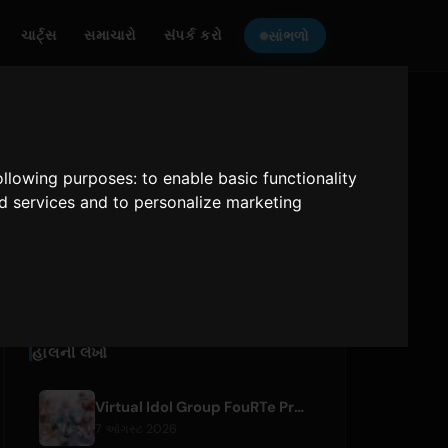
ચાર્ટ્સ
સમાચારો
સંપર્ક કરો
સાંભળો
ONLY HITS JAPAN
સાંભળો
following purposes:
to enable basic functionality
nd services and to personalize marketing
Only Hits Japan
ચલાવો
હાલની લેખો
Virtual Idol Group FouRTe Project Debuts with 'ALL IN' Album Produced by m-flo's ☆Taku Takahashi
7 ઑગસ્ટ 2026