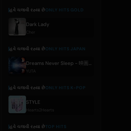
હવે ચલાવી રહ્યા છે
ONLY HITS GOLD
Dark Lady
Cher
હવે ચલાવી રહ્યા છે
ONLY HITS JAPAN
Dreams Never Sleep - 映画『仮面ライダーゼッツ さよならのミッション』主題歌
YUTA
હવે ચલાવી રહ્યા છે
ONLY HITS K-POP
STYLE
Hearts2Hearts
હવે ચલાવી રહ્યા છે
TOP HITS