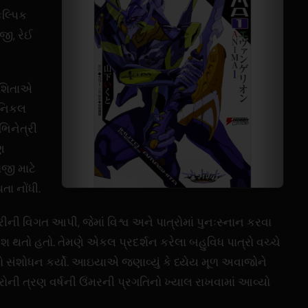
કલ્પિક
જી, રેઈ
ાશિતાએ
ેકનિકલ
ભિનેત્રી
ણ
જી માટે
ા નોંધી.
ી વિગત આપી, જેમાં વિશ્વ અને પાત્રોમાં પુનઃસ્નાન કરવા
ેશ થતો હતો. તેમણે એકલ પ્રદર્શન કરેલા બહુવિધ પાત્રો વચ્ચે
ો સંશોધન કર્યો. આઇયાએ જણાવ્યું કે ધ્યેય મૂળ અવાજોને
રોની ત્રણ વર્ષની ઉંમરની પ્રગતિનો ખ્યાલ રાખવામાં આવ્યો