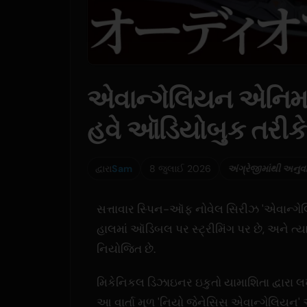
એવાન્ગેલિયન એનિમ
હવે ઑડિયોબુક તરીકે
દ્વારા
Sam
8 જુલાઈ 2026
અંગ્રેજીમાંથી અનુવ
સત્તાવાર સ્પિન-ઑફ નોવેલ સિરીઝ 'એવાન્ગેલ
હાલમાં ઑડિબલ પર સ્ટ્રીમિંગ પર છે, અને ત
નિયોજિત છે.
મિકેનિકલ ડિઝાઇનર ઇકુતો યામાશિતા દ્વારા 
આ વાર્તા મૂળ 'નિયો જેનેસિસ એવાન્ગેલિયન'