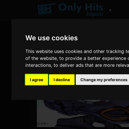
▼
We use cookies
This website uses cookies and other tracking 
of the website
,
to provide a better experience 
interactions
,
to deliver ads that are more relev
I agree
I decline
Change my preferences