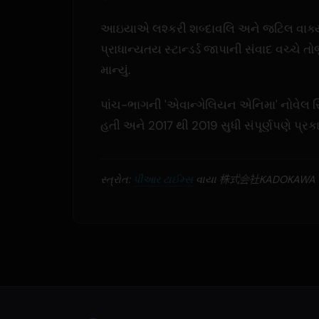
આઇયાએ લશ્કરી શબ્દાવલિ અને જટિલ વાક્ય રચ
પ્રાધાન્યતય સ્ટાન્ડર્ડ જાપાની સંવાદ વચ્ચે તો
માન્યું.
પાંચ-ભાગની 'એવાન્ગેલિયન એનિમા' નોવેલ 
હતી અને 2017 થી 2019 સુધી સંપૂર્ણપણે પ્ર
સ્ત્રોત:
પીઆર ટાઈમ્સ
વાયા 株式会社KADOKAWA