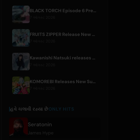
BLACK TORCH Episode 6 Preview and Streaming Details
7 ઑગસ્ટ 2026
FRUITS ZIPPER Release New Collaboration Song '1,2,3,FOOOOUR'
7 ઑગસ્ટ 2026
Kawanishi Natsuki releases digital single 'Sayonara wa Ichiban Kirei na Atashi de'
7 ઑગસ્ટ 2026
KOMOREBI Releases New Summer Single 'Letsu Natsu'
7 ઑગસ્ટ 2026
હવે ચલાવી રહ્યા છે
ONLY HITS
Seratonin
James Hype