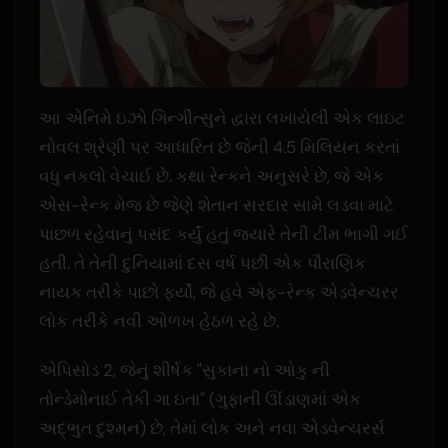
આ એનિમે ઇઝો ગિન્ગીત્સુને દ્વારા લખાયેલી એક લાઇટ
નોવલ શ્રેણી પર આધારિત છે જેની 4.5 મિલિયન કરતાં
વધુ નકલો વેચાઈ છે. કથા રેન્કને અનુસરે છે, જે એક
એસ-રેન્ક મેજ છે જેણે શેતાન સરદાર સામે લડવા માટે
પાછળ રહેવાનું પસંદ કર્યું હતું જ્યારે તેની ટીમ ભાગી ગઈ
હતી. તે તેની દુનિયામાં દસ વર્ષ પછી એક પૌરાણિક
નાયક તરીકે પાછો ફર્યો, જે હવે એફ-રેન્ક એડવેન્ચરર
લોક તરીકે નવી ઓળખ હેઠળ રહે છે.
એપિસોડ 2, જેનું શીર્ષક "સુકાના નો ઓકુ ની
તોન્ડેમોનાઈ તેકી ગા ઇતા" (ગુફાની ઊંડાણમાં એક
અદ્ભુત દુશ્મન) છે, તેમાં લોક અને નવા એડવેન્ચરર્સ