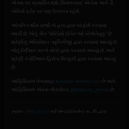
એક્સ પર પ્રસારિત થશે. સિમલકાસ્ટ એબેમા અને ડી
એનિમે સ્ટોર પર પણ ઉપલબ્ધ રહેશે.
ઓપનિંગ થીમ સજૌ નો હના દ્વારા પરફોર્મ કરવામાં
આવી છે, જેનું ગીત "સોરેડેમો દોંતેન ઓ કોએતેયુકુ" છે.
શ્રેણીનું એનિમેશન ત્સુકિનીજી દ્વારા કરવામાં આવ્યું છે,
જેનું નિર્દેશન કાન્બે યોકો દ્વારા કરવામાં આવ્યું છે, અને
શ્રેણી કંપોઝિશન હિરોતા મિત્સુકી દ્વારા કરવામાં આવ્યું
છે.
ઓફિસિયલ વેબસાઇટ
kokoore-anime.com
છે અને
ઓફિસિયલ એક્સ એકાઉન્ટ
@kokoore_anime
છે.
સ્ત્રોત:
પીઆર ટાઈમ્સ
ગ્રી એન્ટરટેઈનમેન્ટ કા., લિ. દ્વારા