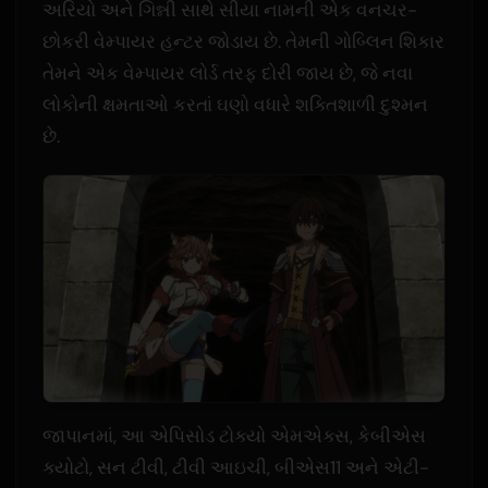
અરિયો અને ગિન્ની સાથે સીયા નામની એક વનચર-
છોકરી વેમ્પાયર હન્ટર જોડાય છે. તેમની ગોબ્લિન શિકાર
તેમને એક વેમ્પાયર લોર્ડ તરફ દોરી જાય છે, જે નવા
લોકોની ક્ષમતાઓ કરતાં ઘણો વધારે શક્તિશાળી દુશ્મન
છે.
જાપાનમાં, આ એપિસોડ ટોક્યો એમએક્સ, કેબીએસ
ક્યોટો, સન ટીવી, ટીવી આઇચી, બીએસ11 અને એટી-