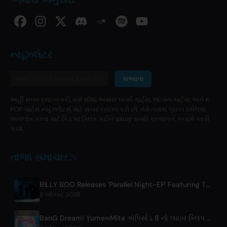
ન્યૂઝલેટર
સભ્યતા
અહીં સબસ્ક્રાઇબ કરી, તમે સીધા અમારા પસ્મી ચાર્ટ્સ, જાપાન ચાર્ટ્સ, અને K-
POP ચાર્ટ્સ ન્યૂઝલેટર્સ માટે સબસ્ક્રાઇબ કરો છો. તમે તમારા પ્રાપ્ત ઇમેલમાં
અનલોક કરવા માટે કિડ પર ક્લિક કરીને вашу સબસ્ક્રિપ્શનને કન્ફર્મ કરવી
પડશે.
તાજા સમાચાર
BILLY BOO Releases 'Parallel Night-EP' Featuring TV Drama Theme Song
8 ઑગસ્ટ 2026
BanG Dream! Yume∞Mita એપિસોડ 8 નો લાઇવ ક્લિપ પ્રકાશિત થયો