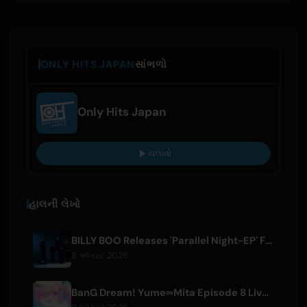
ONLY HITS JAPAN
સાંભળો
Only Hits Japan
ચલાવો
હાલની લેખો
BILLY BOO Releases 'Parallel Night-EP' Featuring TV Drama Theme Song
8 ઑગસ્ટ 2026
BanG Dream! Yume∞Mita Episode 8 Live Clip Released