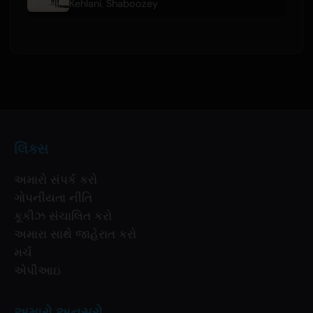
Kehlani
,
Shaboozey
લિંક્સ
અમારો સંપર્ક કરો
ગોપનીયતા નીતિ
કૂકીઝ સંચાલિત કરો
અમારા સાથે જાહેરાત કરો
મર્ચ
એપીઆઇ
અમારો અનુસરો