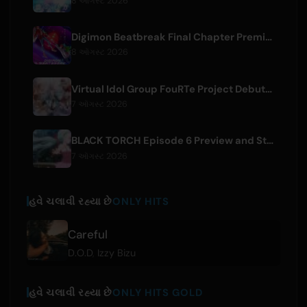
8 ઑગસ્ટ 2026
Digimon Beatbreak Final Chapter Premieres August 9, Free Episode Batch on YouTube
8 ઑગસ્ટ 2026
Virtual Idol Group FouRTe Project Debuts with 'ALL IN' Album Produced by m-flo's ☆Taku Takahashi
7 ઑગસ્ટ 2026
BLACK TORCH Episode 6 Preview and Streaming Details
7 ઑગસ્ટ 2026
હવે ચલાવી રહ્યા છે
ONLY HITS
Careful
D.O.D
,
Izzy Bizu
હવે ચલાવી રહ્યા છે
ONLY HITS GOLD