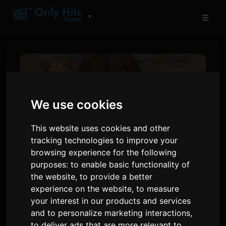
☰
▼
We use cookies
This website uses cookies and other
tracking technologies to improve your
browsing experience for the following
purposes:
to enable basic functionality of
the website
,
to provide a better
'કોકો ઓરે' એનિમે એપિસોડ 2
experience on the website
,
to measure
પ્રીવ્યુ અને ગ્લોબલ સ્ટ્રીમિંગ
your interest in our products and services
વિગતો
and to personalize marketing interactions
,
to deliver ads that are more relevant to