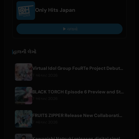
Only Hits Japan
ચલાવો
હાલની લેખો
Virtual Idol Group FouRTe Project Debuts with 'ALL IN' Album Produced by m-flo's ☆Taku Takahashi
7 ઑગસ્ટ 2026
BLACK TORCH Episode 6 Preview and Streaming Details
7 ઑગસ્ટ 2026
FRUITS ZIPPER Release New Collaboration Song '1,2,3,FOOOOUR'
7 ઑગસ્ટ 2026
Kawanishi Natsuki releases digital single 'Sayonara wa Ichiban Kirei na Atashi de'