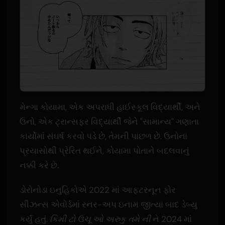
મેન્ગા કોયામા, એક અપરાધી હાઈસ્કૂલ વિદ્યાર્થી, અને
ઉનો, એક ટ્રાન્સફર વિદ્યાર્થી જેને "સામાન્ય" ગણાતા
કાર્યોમાં સંઘર્ષ કરવો પડે છે, તેમની પાછળ છે. ઉનોના
પ્રયાસોથી પ્રેરિત થઈને, કોયામા પોતાને બદલવાનું
નક્કી કરે છે.
ડોરોનોડા ઇનુહિકોએ 2022 માં આફ્ટરનૂન ફોર
સીઝન્સ એવોર્ડમાં રનર-અપ ઇનામ જીત્યા બાદ ડેબ્યુ
કર્યું હતું.
કિમી ટો ઉચૂ ઓ અરુકુ તમે ની
ને 2024 માં