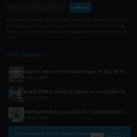
સભ્યતા
અહીં સબસ્ક્રાઇબ કરી, તમે સીધા અમારા પસ્મી ચાર્ટ્સ, જાપાન ચાર્ટ્સ, અને K-
POP ચાર્ટ્સ ન્યૂઝલેટર્સ માટે સબસ્ક્રાઇબ કરો છો. તમે તમારા પ્રાપ્ત ઇમેલમાં
અનલોક કરવા માટે કિડ પર ક્લિક કરીને вашу સબસ્ક્રિપ્શનને કન્ફર્મ કરવી
પડશે.
તાજા સમાચાર
વર્ચ્યુઅલ આઇડલ ગ્રુપ FouRTe Project એ 'ALL IN' એલ્બમ સાથે ડેબ્યુ કર્યું, m-flo ના ☆Taku Takahashi દ્વારા નિર્મિત
7 ઑગસ્ટ 2026
BLACK TORCH એપિસોડ 6 પૂર્વાવલોકન અને સ્ટ્રીમિંગ વિગતો
7 ઑગસ્ટ 2026
FRUITS ZIPTER નું નવું સહયોગી ગીત '1,2,3,FOOOOUR' રિલીઝ
7 ઑગસ્ટ 2026
Your browser is set to . Would you like
© 2026 OnlyHit. All rights reserved. - Metadata provided by
ACRCloud