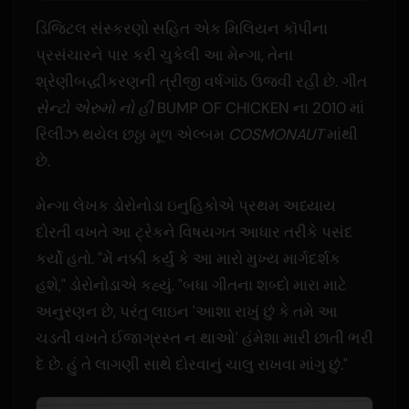
ડિજિટલ સંસ્કરણો સહિત એક મિલિયન કૉપીના
પ્રસંચારને પાર કરી ચુકેલી આ મેન્ગા, તેના
શ્રેણીબદ્ધીકરણની ત્રીજી વર્ષગાંઠ ઉજવી રહી છે. ગીત
સેન્ટો એરુમો નો હી
BUMP OF CHICKEN ના 2010 માં
રિલીઝ થયેલ છઠ્ઠા મૂળ એલ્બમ
COSMONAUT
માંથી
છે.
મેન્ગા લેખક ડોરોનોડા ઇનુહિકોએ પ્રથમ અધ્યાય
દોરતી વખતે આ ટ્રેકને વિષયગત આધાર તરીકે પસંદ
કર્યો હતો. "મેં નક્કી કર્યું કે આ મારો મુખ્ય માર્ગદર્શક
હશે," ડોરોનોડાએ કહ્યું. "બધા ગીતના શબ્દો મારા માટે
અનુરણન છે, પરંતુ લાઇન 'આશા રાખું છું કે તમે આ
ચડતી વખતે ઈજાગ્રસ્ત ન થાઓ' હંમેશા મારી છાતી ભરી
દે છે. હું તે લાગણી સાથે દોરવાનું ચાલુ રાખવા માંગુ છું."