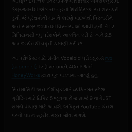
આ ફિલ્મ, વૈશ્વિક સ્તરે ઉપલબ્ધ Netflix એક્સક્લુસિવ,
ફેબ્રુઆરીમાં એક સપ્તાહનો થિયેટ્રિકલ રન શરૂ કરી
હતી, જે પ્રેક્ષકોની માંગને કારણે પાછળથી વિસ્તારીને
અને સમગ્ર જાપાનમાં વિસ્તારવામાં આવી હતી. તે 1.2
મિલિયનથી વધુ પ્રેક્ષકોને આકર્ષિત કરી છે અને 2.5
અબજ યેનથી વધુની કમાણી કરી છે.
આ પ્રોજેક્ટ માટે સંગીત Vocaloid પ્રોડ્યુસર્સ
ryo
(supercell)
, kz (livetune), 40mP અને
HoneyWorks
દ્વારા પૂરું પાડવામાં આવ્યું હતું.
સિનેમાસિટી અને ટોલીવુડ ખાતે વ્યક્તિગત સ્ટેજ
ગ્રીટિંગ માટે ટિકિટ 5 જૂનના રોજ સાંજે 9 વાગે JST
સમયે વેચાણ માટે આવશે. અધિકૃત YouTube ચેનલ
પરનો લાઇવ સ્ટ્રીમ મફત જોવા મળશે.