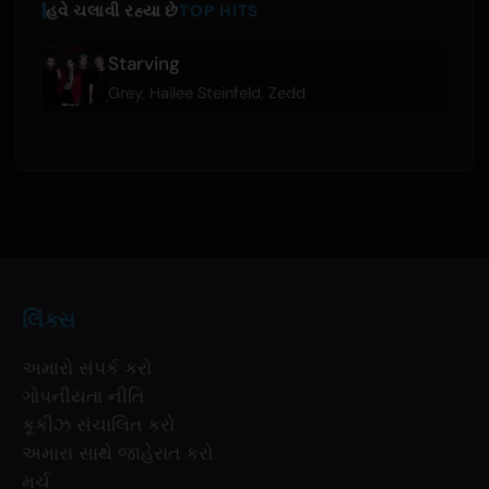
હવે ચલાવી રહ્યા છે
TOP HITS
Starving
Grey
,
Hailee Steinfeld
,
Zedd
લિંક્સ
અમારો સંપર્ક કરો
ગોપનીયતા નીતિ
કૂકીઝ સંચાલિત કરો
અમારા સાથે જાહેરાત કરો
મર્ચ