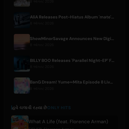
8 ઑગસ્ટ 2026
AliA Releases Post-Hiatus Album 'mate', Announces Tokyo Live
8 ઑગસ્ટ 2026
ShowMinorSavage Announces New Digital Single 'Gradation'
8 ઑગસ્ટ 2026
BILLY BOO Releases 'Parallel Night-EP' Featuring TV Drama Theme Song
8 ઑગસ્ટ 2026
BanG Dream! Yume∞Mita Episode 8 Live Clip Released
8 ઑગસ્ટ 2026
હવે ચલાવી રહ્યા છે
ONLY HITS
What A Life (feat. Florence Arman)