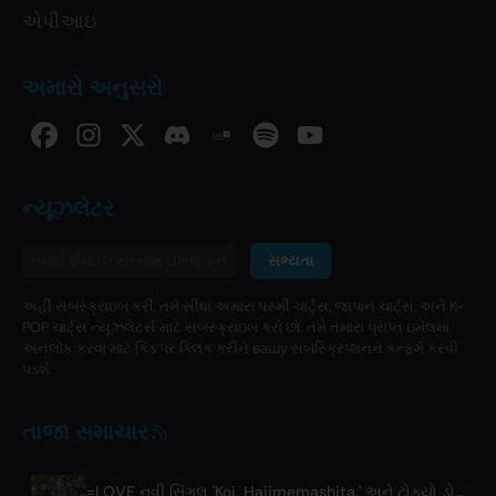
એપીઆઇ
અમારો અનુસરો
ન્યૂઝલેટર
સભ્યતા
અહીં સબસ્ક્રાઇબ કરી, તમે સીધા અમારા પસ્મી ચાર્ટ્સ, જાપાન ચાર્ટ્સ, અને K-
POP ચાર્ટ્સ ન્યૂઝલેટર્સ માટે સબસ્ક્રાઇબ કરો છો. તમે તમારા પ્રાપ્ત ઇમેલમાં
અનલોક કરવા માટે કિડ પર ક્લિક કરીને вашу સબસ્ક્રિપ્શનને કન્ફર્મ કરવી
પડશે.
તાજા સમાચાર
=LOVE નવી સિંગલ 'Koi, Hajimemashita.' અને ટોક્યો ડોમ કોન્સર્ટ્સની જાહેરાત કરે છે