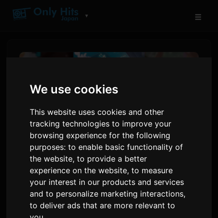
☰
▼
We use cookies
This website uses cookies and other
tracking technologies to improve your
browsing experience for the following
purposes:
to enable basic functionality of
the website
,
to provide a better
experience on the website
,
to measure
Netflix એનિમે ફિલ્મ 'Super
your interest in our products and services
Kaguya-hime!' નો થિયેટ્રિકલ
and to personalize marketing interactions
,
રન સમાપ્ત, ફાઇનલ સ્ટેજ
to deliver ads that are more relevant to
you
.