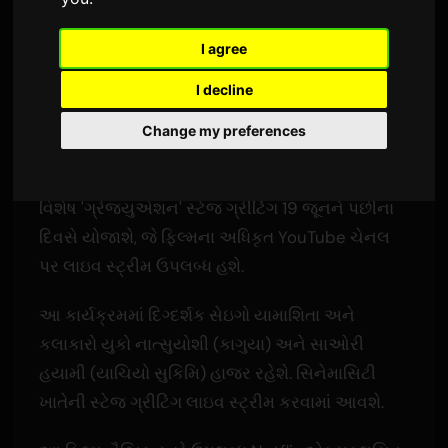
ગ્રીટિંગની જાહેરાત
I agree
દ્વારા
Sam
2 જૂન 2026
અંગ્રેજીમાંથી અનુવાદિત
I decline
3,425 નજરો
Change my preferences
એનિમે ફિલ્મ 'Super Kaguya-hime!' 18 જૂને
જાપાનમાં તેનો થિયેટ્રિકલ રન સમાપ્ત કરશે. એક
વિશેષ 'ગ્રેજ્યુએશન' સ્ટેજ ગ્રીટિંગ 19 જૂનને પછીના
દિવસે યોજાશે, જે ફિલ્મના અધિકૃત YouTube ચેનલ
પર લાઇવ સ્ટ્રીમ ઉપલબ્ધ હશે.
આ કાર્યક્રમમાં દિગ્દર્શક સેઇગો યામાશિતા અને
કલાકારો યુકો નાત્સુયોશી (કાગુયા) અને સાઓરી
હયામી (યાચિયો સુકિમિ) હાજર રહેશે. સિનેમાસિટી
ખાતેની સ્ટેજ ગ્રીટિંગ લાઇવ સ્ટ્રીમ કરવામાં આવશે.