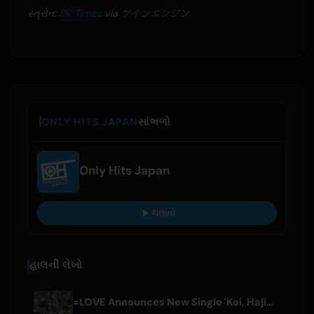
સ્ત્રોત:
PR Times
via ツインエンジン
ONLY HITS JAPAN
સાંભળો
Only Hits Japan
ચલાવો
હાલની લેખો
=LOVE Announces New Single 'Koi, Hajimemashita.' and Tokyo Dome Concerts