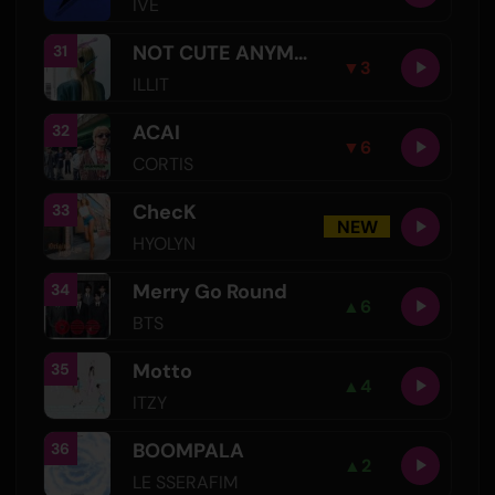
IVE
NOT CUTE ANYMORE
31
▼
3
ILLIT
ACAI
32
▼
6
CORTIS
ChecK
33
NEW
HYOLYN
Merry Go Round
34
▲
6
BTS
Motto
35
▲
4
ITZY
BOOMPALA
36
▲
2
LE SSERAFIM