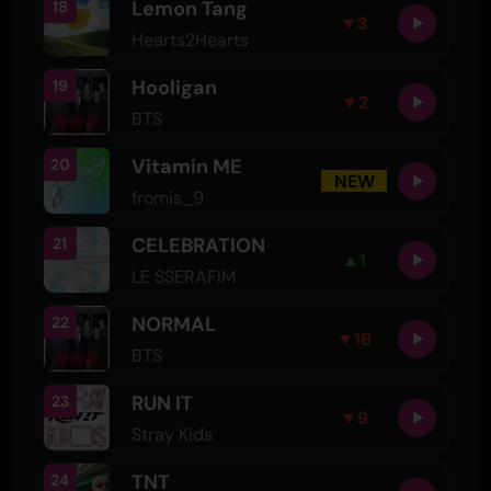
Lemon Tang
18
▼
3
Hearts2Hearts
Hooligan
19
▼
2
BTS
Vitamin ME
20
NEW
fromis_9
CELEBRATION
21
▲
1
LE SSERAFIM
NORMAL
22
▼
16
BTS
RUN IT
23
▼
9
Stray Kids
TNT
24