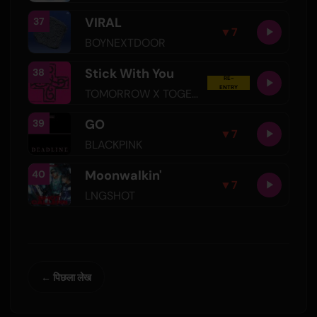
VIRAL
37
▼
7
BOYNEXTDOOR
Stick With You
38
RE-
ENTRY
TOMORROW X TOGETHER
GO
39
▼
7
BLACKPINK
Moonwalkin'
40
▼
7
LNGSHOT
← पिछला लेख