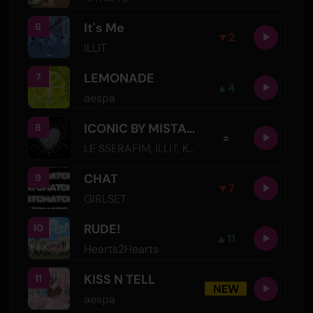
It's Me
6
▼
2
ILLIT
LEMONADE
7
▲
4
aespa
ICONIC BY MISTAKE
8
=
LE SSERAFIM
,
ILLIT
,
KATSEYE
CHAT
9
▼
7
GIRLSET
RUDE!
10
▲
11
Hearts2Hearts
KISS N TELL
11
NEW
aespa