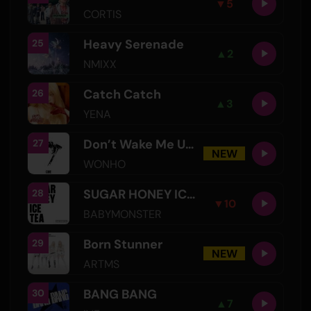
▼
5
CORTIS
Heavy Serenade
25
▲
2
NMIXX
Catch Catch
26
▲
3
YENA
Don’t Wake Me Up!
27
NEW
WONHO
SUGAR HONEY ICE TEA
28
▼
10
BABYMONSTER
Born Stunner
29
NEW
ARTMS
BANG BANG
30
▲
7