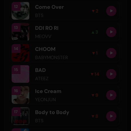
Come Over
12
▼
2
BTS
DDI RO RI
13
▲
3
MEOVV
CHOOM
14
▼
1
BABYMONSTER
BAD
15
▼
14
ATEEZ
Ice Cream
16
▼
9
YEONJUN
Body to Body
17
▼
8
BTS