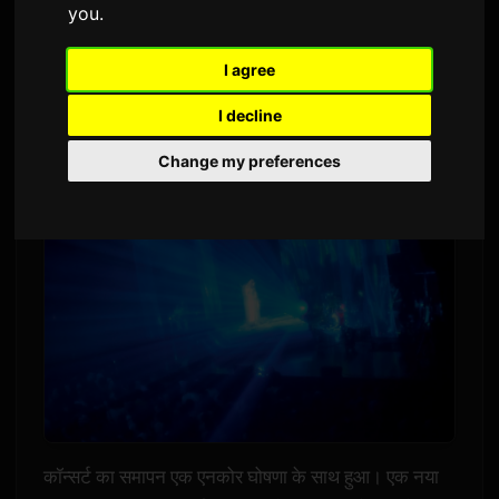
you
.
2,643 दृश्य
I agree
मोका कामिशिराईशी के नेतृत्व वाले प्रोजेक्ट एडियू ने केटी ज़ेप
I decline
योकोहामा में एक सोल्ड-आउट प्रीमियम लाइव प्रदर्शन किया।
Change my preferences
कॉन्सर्ट का समापन एक एनकोर घोषणा के साथ हुआ। एक नया