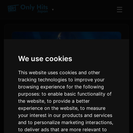
☰
▼
We use cookies
This website uses cookies and other
tracking technologies to improve your
browsing experience for the following
purposes:
to enable basic functionality of
the website
,
to provide a better
एनीम अंत थीम 'वाना मी' के रूप में एडियू ने
experience on the website
,
to measure
नया सिंगल घोषित किया
your interest in our products and services
and to personalize marketing interactions
,
to deliver ads that are more relevant to
द्वारा
Sam
2 जून 2026
अंग्रेजी से अनुवादित