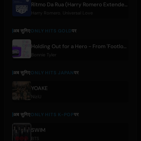
Ritmo Da Rua (Harry Romero Extended Remix)
Harry Romero
,
Universal Love
अब सुनिए
ONLY HITS GOLD
पर
Holding Out for a Hero - From 'Footloose' Soundtrack
Bonnie Tyler
अब सुनिए
ONLY HITS JAPAN
पर
YOAKE
NiziU
अब सुनिए
ONLY HITS K-POP
पर
SWIM
BTS