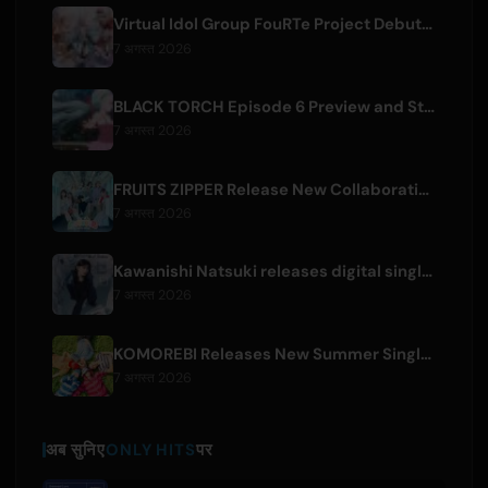
Virtual Idol Group FouRTe Project Debuts with 'ALL IN' Album Produced by m-flo's ☆Taku Takahashi
7 अगस्त 2026
BLACK TORCH Episode 6 Preview and Streaming Details
7 अगस्त 2026
FRUITS ZIPPER Release New Collaboration Song '1,2,3,FOOOOUR'
7 अगस्त 2026
Kawanishi Natsuki releases digital single 'Sayonara wa Ichiban Kirei na Atashi de'
7 अगस्त 2026
KOMOREBI Releases New Summer Single 'Letsu Natsu'
7 अगस्त 2026
अब सुनिए
ONLY HITS
पर