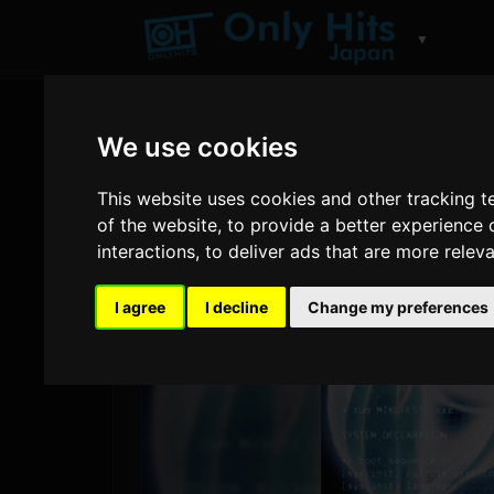
▼
We use cookies
This website uses cookies and other tracking 
of the website
,
to provide a better experience 
interactions
,
to deliver ads that are more relev
I agree
I decline
Change my preferences