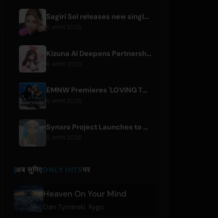
Sagiri Sol releases new single 'next to your love' after hiatus
6 अगस्त 2026
Kizuna AI Deepens Partnership with Asobisystem Ahead of 10th Anniversary World Tour
6 अगस्त 2026
EMNW Premieres 'LOVING TO GET US BY' Music Video on August 7
6 अगस्त 2026
Synxro Project Launches to Create New IP from Fictional Anime Openings
6 अगस्त 2026
अब सुनिए
ONLY HITS
पर
Heaven On Your Mind
Dan Tyminski
,
Kygo