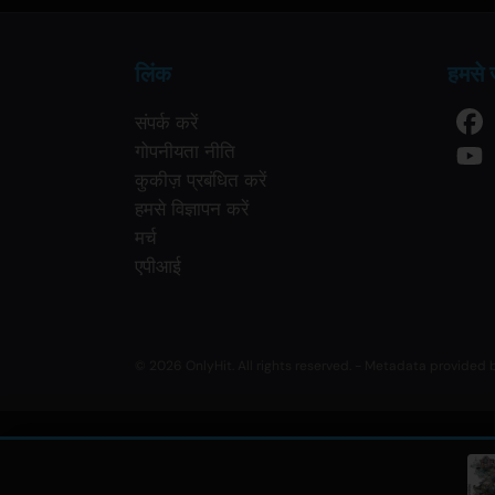
लिंक
हमसे जु
संपर्क करें
गोपनीयता नीति
कुकीज़ प्रबंधित करें
हमसे विज्ञापन करें
मर्च
एपीआई
© 2026 OnlyHit. All rights reserved. - Metadata provided
カラノア
• Only Hi