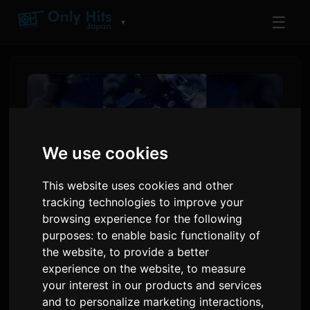
☰
▼
We use cookies
This website uses cookies and other
tracking technologies to improve your
browsing experience for the following
purposes:
to enable basic functionality of
क्रिएटर डाईडाई हिट हॉरर गेम
the website
,
to provide a better
'Aquarium Doesn't Dance' का
experience on the website
,
to measure
your interest in our products and services
उपन्यास रूपांतरण कर रहे हैं
and to personalize marketing interactions
,