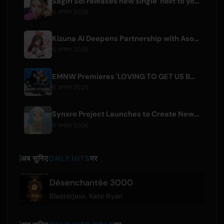
Sagiri Sol releases new single 'next to your love' after hiatus
6 अगस्त 2026
Kizuna AI Deepens Partnership with Asobisystem Ahead of 10th Anniversary World Tour
6 अगस्त 2026
EMNW Premieres 'LOVING TO GET US BY' Music Video on August 7
6 अगस्त 2026
Synxro Project Launches to Create New IP from Fictional Anime Openings
6 अगस्त 2026
अब सुनिए
ONLY HITS
पर
Désenchantée 3000
Blasterjaxx
,
Kate Ryan