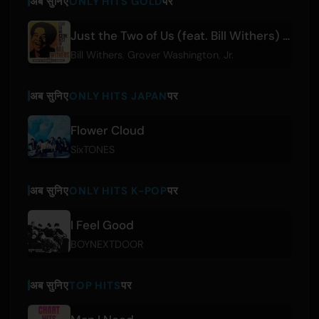
अब सुनिए
ONLY HITS GOLD
पर
Just the Two of Us (feat. Bill Withers) - Edit
Bill Withers
,
Grover Washington
,
Jr.
अब सुनिए
ONLY HITS JAPAN
पर
Flower Cloud
SixTONES
अब सुनिए
ONLY HITS K-POP
पर
I Feel Good
BOYNEXTDOOR
अब सुनिए
TOP HITS
पर