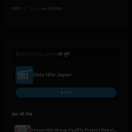
स्रोत:
PR Times
via ABEMA
ONLY HITS JAPAN
को सुनें
Only Hits Japan
चलाएं
हाल की लेख
Virtual Idol Group FouRTe Project Debuts with 'ALL IN' Album Produced by m-flo's ☆Taku Takahashi