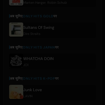
Marten Hørger
,
Robin Schulz
अब सुनिए
ONLY HITS GOLD
पर
Sultans Of Swing
Dire Straits
अब सुनिए
ONLY HITS JAPAN
पर
WHATCHA DOIN
JO1
अब सुनिए
ONLY HITS K-POP
पर
Junk Love
LAVIN