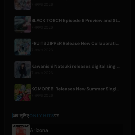
7 अगस्त 2026
BLACK TORCH Episode 6 Preview and Streaming Details
7 अगस्त 2026
FRUITS ZIPPER Release New Collaboration Song '1,2,3,FOOOOUR'
7 अगस्त 2026
Kawanishi Natsuki releases digital single 'Sayonara wa Ichiban Kirei na Atashi de'
7 अगस्त 2026
KOMOREBI Releases New Summer Single 'Letsu Natsu'
7 अगस्त 2026
अब सुनिए
ONLY HITS
पर
Arizona