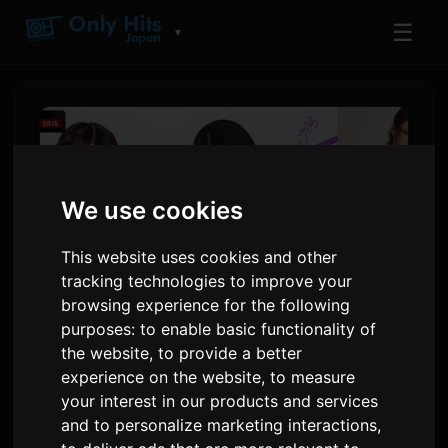
☰
▼
We use cookies
This website uses cookies and other
tracking technologies to improve your
browsing experience for the following
purposes:
to enable basic functionality of
Gyubin और chilldspot ने 'गर्ल ओर
the website
,
to provide a better
experience on the website
,
to measure
लेडी 3' के लिए थीम सॉन्ग प्रदान किए
your interest in our products and services
and to personalize marketing interactions
,
द्वारा
Sam
2 जून 2026
अंग्रेजी से अनुवादित