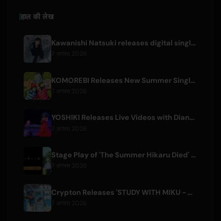
हाल की लेख
Kawanishi Natsuki releases digital single 'Sayonara wa Ichiban Kirei na Atashi de'
7 अगस्त 2026
KOMOREBI Releases New Summer Single 'Letsu Natsu'
7 अगस्त 2026
YOSHIKI Releases Live Videos with Diana Ross and KORN's Jonathan Davis
7 अगस्त 2026
Stage Play of 'The Summer Hikaru Died' Streams Globally for Free on ABEMA
7 अगस्त 2026
Crypton Releases 'STUDY WITH MIKU - part6 -' Instrumental BGM Video
7 अगस्त 2026