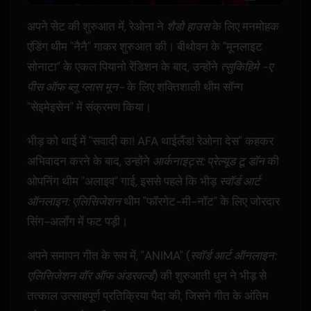
अपने सेट की शुरुआत में, रेओना ने
शैडो हाउस
के लिए मनमोहक
एंडिंग थीम "नैनै" गाकर शुरुआत की। बीथोवन के "मूनलाइट
सोनाटा" के एकल पियानो रेंडिशन के बाद, उन्होंने
त्सुकिहिमे -ए
पीस ऑफ ब्लू ग्लास मून-
के लिए शक्तिशाली थीम सॉन्ग
"सेइमेइसेन" में संक्रमण किया।
भीड़ को थाई में "सवादी का! AFA थाईलैंड! रेओना देस" कहकर
अभिवादन करने के बाद, उन्होंने
आर्कनाइट्स: प्रेल्यूड टू डॉन
की
ओपनिंग थीम "अलाइव" गाई, इससे पहले कि भीड़
स्वॉर्ड आर्ट
ऑनलाइन: एलिसिजेशन
थीम "फॉरगेट-मी-नॉट" के लिए जोरदार
सिंग-अलॉंग में फट पड़ी।
अपने समापन गीत के रूप में, "ANIMA" (
स्वॉर्ड आर्ट ऑनलाइन:
एलिसिजेशन वॉर ऑफ अंडरवर्ल्ड
) की शुरुआती धुन ने भीड़ से
तत्काल उत्साहपूर्ण प्रतिक्रिया पैदा की, जिसने गीत के अंतिम