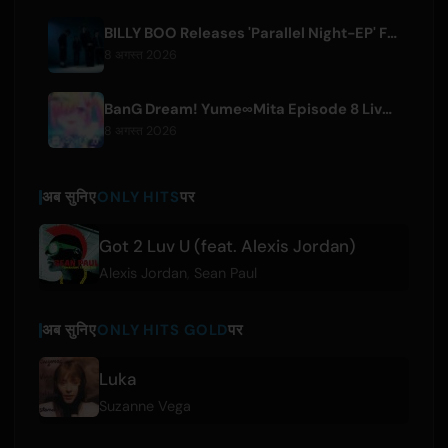
BILLY BOO Releases 'Parallel Night-EP' Featuring TV Drama Theme Song
8 अगस्त 2026
BanG Dream! Yume∞Mita Episode 8 Live Clip Released
8 अगस्त 2026
अब सुनिए
ONLY HITS
पर
Got 2 Luv U (feat. Alexis Jordan)
Alexis Jordan
,
Sean Paul
अब सुनिए
ONLY HITS GOLD
पर
Luka
Suzanne Vega