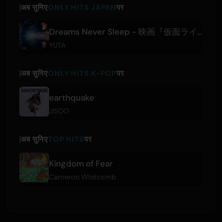
अब सुनिए
ONLY HITS JAPAN
पर
Dreams Never Sleep - 映画『仮面ライダーゼッツ さよならのミッション』主題歌
YUTA
अब सुनिए
ONLY HITS K-POP
पर
earthquake
JISOO
अब सुनिए
TOP HITS
पर
Kingdom of Fear
Cameron Whitcomb