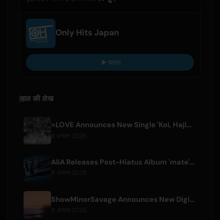
Only Hits Japan
चलाएं
हाल की लेख
=LOVE Announces New Single 'Koi, Hajimemashita.' and Tokyo Dome Concerts
8 अगस्त 2026
AliA Releases Post-Hiatus Album 'mate', Announces Tokyo Live
8 अगस्त 2026
ShowMinorSavage Announces New Digital Single 'Gradation'
8 अगस्त 2026