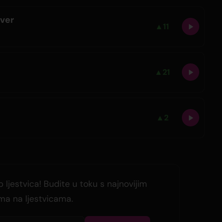
over
▲
11
▲
21
▲
2
 ljestvica! Budite u toku s najnovijim
ima na ljestvicama.