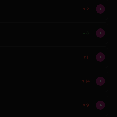
▼
2
▲
3
▼
1
▼
14
▼
9