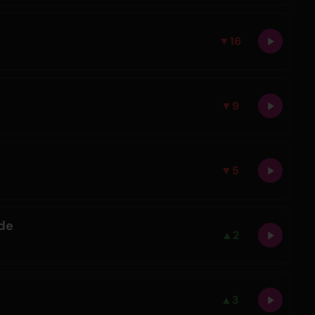
▼
16
▼
9
▼
5
de
▲
2
▲
3