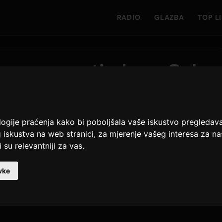
RADIO
GLAZBA
TOP L
sama ovog tjedna - Only
ca
eda
logije praćenja kako bi poboljšala vaše iskustvo pregledav
 iskustva na web stranici
,
za mjerenje vašeg interesa za na
 su relevantniji za vas
.
jene na samom vrhu jer
JENNIE
zauzima prvo mjesto s
a 11 mjesta s pozicije 12.
KATSEYE
ostvaruje dva
vke
je se za 21 mjesto na drugo, a
PINKY UP
skače s 25.
IS
napreduje dva mjesta do trećeg s pjesmom