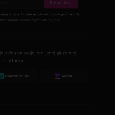
Pretplati se
ašeg biltena. Možete se odjaviti u bilo kojem trenutku.
ost i nikada nećemo dijeliti vašu e-poštu.
jestvicu na svojoj omiljenoj glazbenoj
platformi:
Amazon Music
Deezer