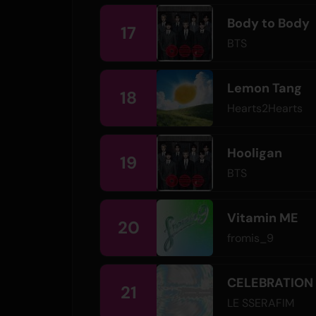
Body to Body
17
BTS
Lemon Tang
18
Hearts2Hearts
Hooligan
19
BTS
Vitamin ME
20
fromis_9
CELEBRATION
21
LE SSERAFIM