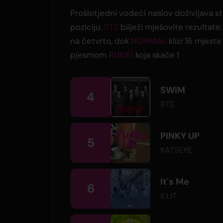
Prošlotjedni vodeći naslov doživljava s
poziciju.
BTS
bilježi mješovite rezultate
na četvrto, dok
NORMAL
klizi 16 mjest
pjesmom
RUDE!
koja skače 1
SWIM
4
BTS
PINKY UP
5
KATSEYE
It's Me
6
ILLIT