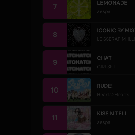
LEMONADE
7
aespa
ICONIC BY MI
8
LE SSERAFIM
,
ILL
CHAT
9
GIRLSET
RUDE!
10
Hearts2Hearts
KISS N TELL
11
aespa