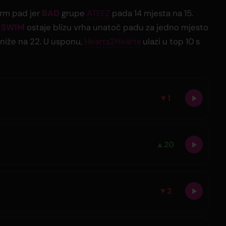
trm pad jer
BAD
grupe
ATEEZ
pada 14 mjesta na 15.
:
SWIM
ostaje blizu vrha unatoč padu za jedno mjesto
a niže na 22. U usponu,
Hearts2Hearts
ulazi u top 10 s
▼
1
▲
20
▼
2