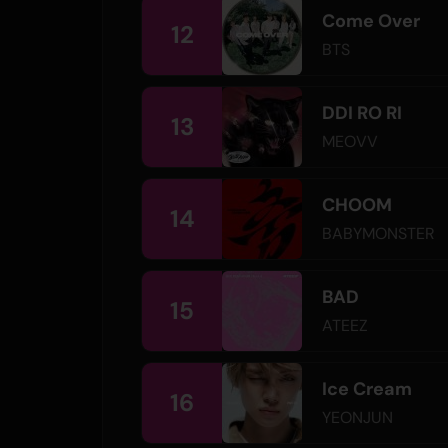
Come Over
12
BTS
DDI RO RI
13
MEOVV
CHOOM
14
BABYMONSTER
BAD
15
ATEEZ
Ice Cream
16
YEONJUN