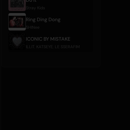
Stray Kids
Ring Ding Dong
SHINee
ICONIC BY MISTAKE
ILLIT
,
KATSEYE
,
LE SSERAFIM