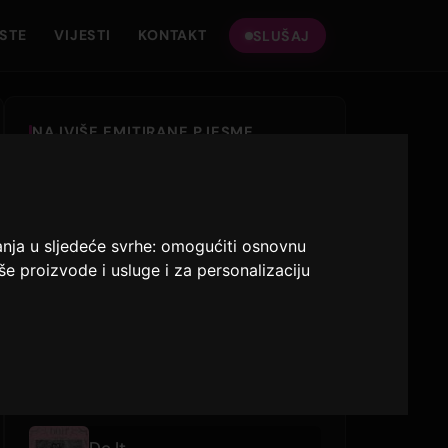
ISTE
VIJESTI
KONTAKT
SLUŠAJ
NAJVIŠE EMITIRANE PJESME
SWIM
BTS
anja u sljedeće svrhe:
omogućiti osnovnu
NOT CUTE ANYMORE
še proizvode i usluge i za personalizaciju
ILLIT
REDRED
CORTIS
NEDAVNO PUŠTENO
Do It