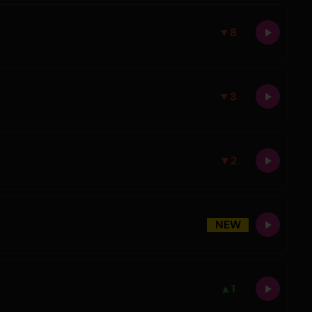
▼
8
▼
3
▼
2
NEW
▲
1