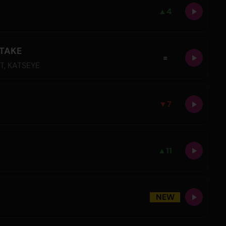
▲
4
STAKE
=
IT
,
KATSEYE
▼
7
▲
11
NEW