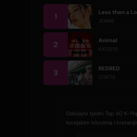
Less than a L
1
JENNIE
Animal
2
KATSEYE
REDRED
3
CORTIS
Dobijajte tjedni Top 40 K-Pop
korejskim hitovima i kretanj