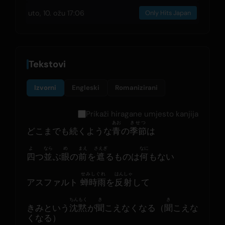
uto, 10. ožu 17:06
Only Hits Japan
Tekstovi
Izvorni
Engleski
Romanizirani
Prikaži hiragane umjesto kanjija
あお
きせつ
どこまでも続くような
青
の
季節
は
よ
なら
め
まえ
さえぎ
なに
四
つ
並
ぶ
眼
の
前
を
遮
るものは
何
もない
せみしぐれ
はんしゃ
アスファルト 
蝉時雨
を
反射
して
ちんもく
き
き
きみという
沈黙
が
聞
こえなくなる（
聞
こえな
くなる）