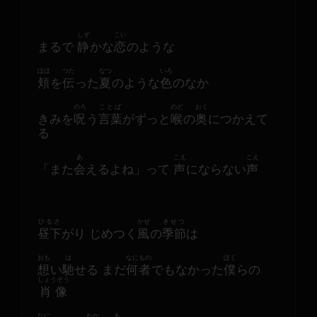
しず
こい
まるで 
静
かな
恋
のような
ほほ
つた
なつ
いろ
頬
を
伝
った
夏
のような
色
のなか
のろ
ことば
のど
おく
きみを
呪
う
言葉
がずっと
喉
の
奥
につかえて
る
あ
こえ
こえ
「また
会
えるよね」って 
声
にならない
声
ひるさ
かぜ
きせつ
昼下
がり じめつく
風
の
季節
は
おも
は
なにもの
ぼく
想
い
馳
せる まだ
何者
でもなかった
僕
らの
しょうぞう
肖像
なに
わか
あ