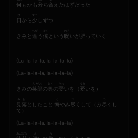
何
もかも
分
ち
合
えたはずだった
ひ
すこ
日
から
少
しずつ
ちが
ぼく
のろ
こ
きみと
違
う
僕
という
呪
いが
肥
っていく
(La-la-la-la, la-la-la-la)
(La-la-la-la, la-la-la-la)
えがお
おく
うれ
うれ
きみの
笑顔
の
奥
の
憂
いを（
憂
いを）
みお
く
つ
つ
見落
としたこと 
悔
やみ
尽
くして（み
尽
くし
て）
(La-la-la-la, la-la-la-la)
あだばな
さ
ち