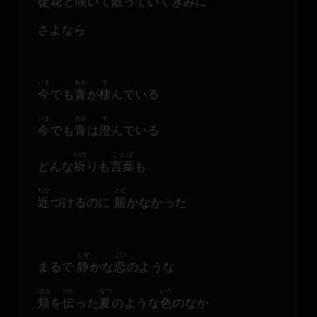
徒花
と
咲
いて
散
っていくきみに
さよなら
いま
あお
す
今
でも
青
が
棲
んでいる
いま
あお
す
今
でも
青
は
澄
んでいる
いの
ことば
どんな
祈
りも
言葉
も
ちか
とど
近
づけるのに 
届
かなかった
しず
こい
まるで 
静
かな
恋
のような
ほほ
つた
なつ
いろ
頬
を
伝
った
夏
のような
色
のなか