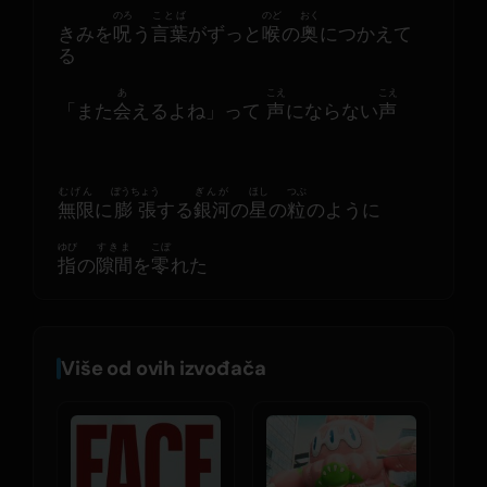
のろ
ことば
のど
おく
きみを
呪
う
言葉
がずっと
喉
の
奥
につかえて
る
あ
こえ
こえ
「また
会
えるよね」って 
声
にならない
声
むげん
ぼうちょう
ぎんが
ほし
つぶ
無限
に
膨張
する
銀河
の
星
の
粒
のように
ゆび
すきま
こぼ
指
の
隙間
を
零
れた
Više od ovih izvođača