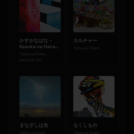
かすかなはな -
カルチャー
Kasuka na Hana
Tatsuya Kitani
(OP Theme to
Tatsuya Kitani,
Hell's Paradise:
BABYMETAL
Jigokuraku
Season 2)
まなざしは光
なくしもの
Tatsuya Kitani
Tatsuya Kitani