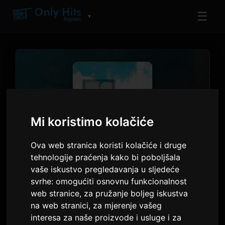
☰
▼
Mi koristimo kolačiće
Ova web stranica koristi kolačiće i druge
PJESMA
tehnologije praćenja kako bi poboljšala
青のすみか
vaše iskustvo pregledavanja u sljedeće
Tatsuya Kitani
svrhe:
omogućiti osnovnu funkcionalnost
web stranice
,
za pružanje boljeg iskustva
青のすみか
· Pjesma 1
na web stranici
,
za mjerenje vašeg
interesa za naše proizvode i usluge i za
3:17
19 srpnja 2023