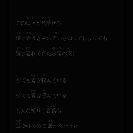
ひび
いろあ
この
日々
が
色褪
せる
ぼく
ちが
にお
し
僕
と
違
うきみの
匂
いを
知
ってしまっても
お
わす
えいえん
そこ
置
き
忘
れてきた
永遠
の
底
に
いま
あお
す
今
でも
青
が
棲
んでいる
いま
あお
す
今
でも
青
は
澄
んでいる
いの
ことば
どんな
祈
りも
言葉
も
ちか
とど
近
づけるのに 
届
かなかった