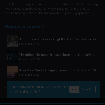
Pretplatite se ovdje i izravno ćete se pretplatiti na naše biltene s Pop
ljestvicama, Japan ljestvicama i K-POP ljestvicama. Morat ćete
potvrditi svoju pretplatu klikom na vezu u e-pošti koju primite.
Najnovije vijesti
=LOVE najavljuje novi singl 'Koi, Hajimemashita.' i konc
8 kolovoza 2026
AliA objavljuje post-hiatus album 'mate', najavljuje nast
8 kolovoza 2026
ShowMinorSavage najavljuje novi digitalni singl 'Gradati
8 kolovoza 2026
Your browser is set to . Would you like
© 2026 OnlyHit. All rights reserved. - Metadata provided by
ACRCloud
Yes
Dismiss
to view the site in ?