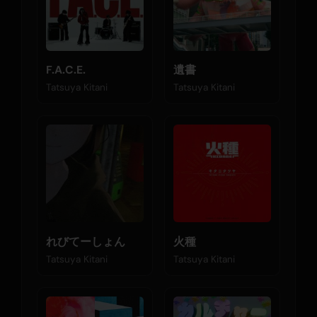
F.A.C.E.
遺書
Tatsuya Kitani
Tatsuya Kitani
れびてーしょん
火種
Tatsuya Kitani
Tatsuya Kitani