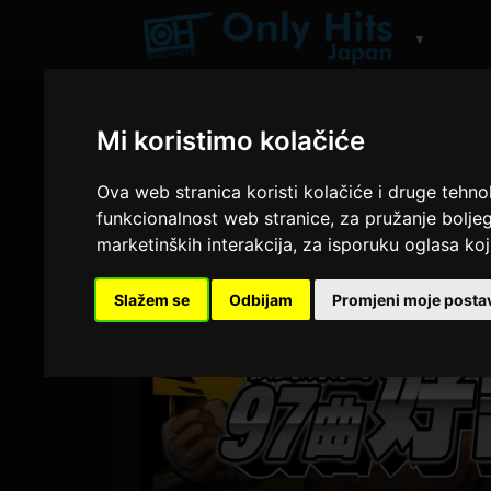
▼
Mi koristimo kolačiće
Ova web stranica koristi kolačiće i druge tehno
funkcionalnost web stranice
,
za pružanje boljeg
marketinških interakcija
,
za isporuku oglasa koji
Slažem se
Odbijam
Promjeni moje posta