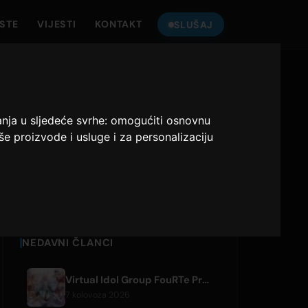
ISTE
VIJESTI
KONTAKT
SLUŠAJ
SLUŠAJ
ONLY HITS JAPAN
anja u sljedeće svrhe:
omogućiti osnovnu
še proizvode i usluge i za personalizaciju
Only Hits Japan
Sviraj
NEDAVNI ČLANCI
Virtual Idol Group FouRTe Project Debuts with 'ALL IN' Album Produced by m-flo's ☆Taku Takahashi
7 kolovoza 2026