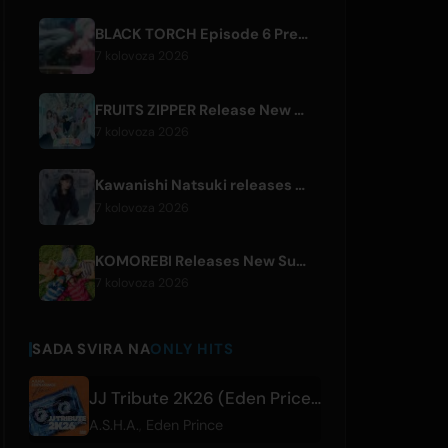
BLACK TORCH Episode 6 Preview and Streaming Details
7 kolovoza 2026
FRUITS ZIPPER Release New Collaboration Song '1,2,3,FOOOOUR'
7 kolovoza 2026
Kawanishi Natsuki releases digital single 'Sayonara wa Ichiban Kirei na Atashi de'
7 kolovoza 2026
KOMOREBI Releases New Summer Single 'Letsu Natsu'
7 kolovoza 2026
SADA SVIRA NA
ONLY HITS
JJ Tribute 2K26 (Eden Price RMX)
A.S.H.A.
,
Eden Prince