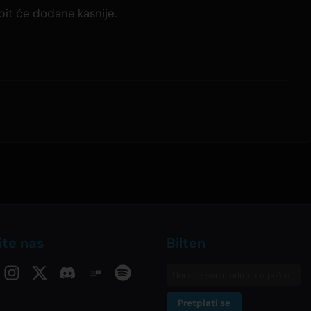
it će dodane kasnije.
ite nas
Bilten
Pretplati se