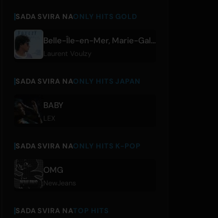
SADA SVIRA NA
ONLY HITS GOLD
Belle-Île-en-Mer, Marie-Galante
Laurent Voulzy
SADA SVIRA NA
ONLY HITS JAPAN
BABY
LEX
SADA SVIRA NA
ONLY HITS K-POP
OMG
NewJeans
SADA SVIRA NA
TOP HITS