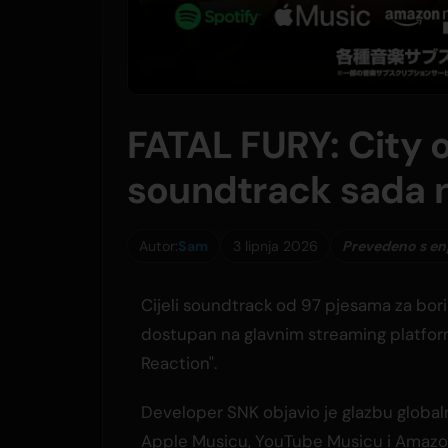
FATAL FURY: City 
soundtrack sada n
Autor:
Sam
3 lipnja 2026
Prevedeno s en
Cijeli soundtrack od 97 pjesama za bori
dostupan na glavnim streaming platform
Reaction".
Developer SNK objavio je glazbu globaln
Apple Musicu, YouTube Musicu i Amazo