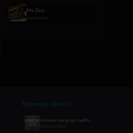
My Guy
Sam Smith
Najnovije vijesti
Virtualni idol grup FouRTe Project debitira s albumom 'ALL IN' u produkciji m-flo-a ☆Taku Takahashija
7 kolovoza 2026