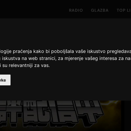
RADIO
GLAZBA
TOP L
logije praćenja kako bi poboljšala vaše iskustvo pregledav
 iskustva na web stranici
,
za mjerenje vašeg interesa za na
 su relevantniji za vas
.
vke