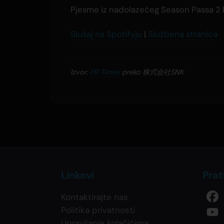
Pjesme iz nadolazećeg Season Passa 2 b
Slušaj na Spotifyju
|
Službena stranica
Izvor:
PR Times
preko 株式会社SNK
Linkovi
Prat
Kontaktirajte nas
Politika privatnosti
Upravljanje kolačićima