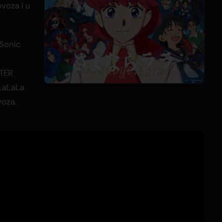
ovoza i u
 Sonic
FTER
 LaLaLa
voza.