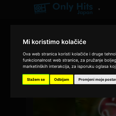
▼
Mi koristimo kolačiće
Ova web stranica koristi kolačiće i druge tehno
funkcionalnost web stranice
,
za pružanje boljeg
marketinških interakcija
,
za isporuku oglasa koji
Slažem se
Odbijam
Promjeni moje posta