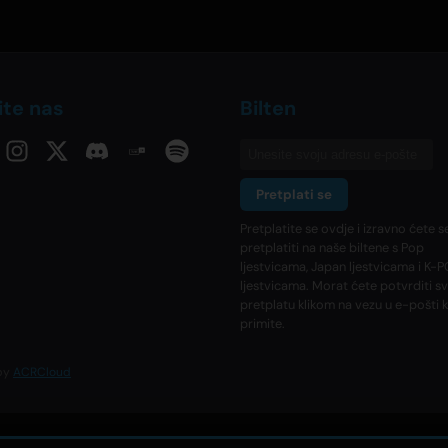
ite nas
Bilten
Pretplati se
Pretplatite se ovdje i izravno ćete s
pretplatiti na naše biltene s Pop
ljestvicama, Japan ljestvicama i K-
ljestvicama. Morat ćete potvrditi s
pretplatu klikom na vezu u e-pošti 
primite.
 by
ACRCloud