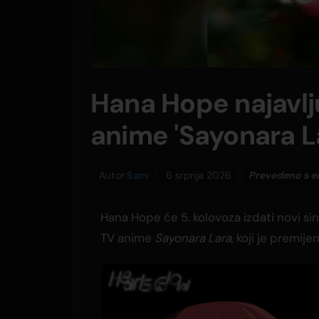
Hana Hope najavlju
anime 'Sayonara L
Autor:
Sam
6 srpnja 2026
Prevedeno s e
Hana Hope će 5. kolovoza izdati novi sin
TV anime
Sayonara Lara
, koji je premije