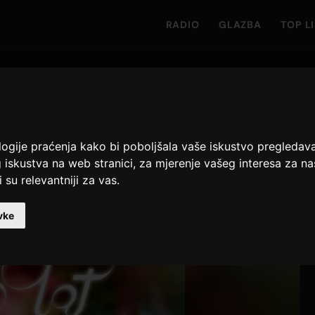
RADIO
GLAZBA
TOP L
logije praćenja kako bi poboljšala vaše iskustvo pregledav
 iskustva na web stranici
,
za mjerenje vašeg interesa za na
 su relevantniji za vas
.
vke