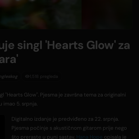
je singl 'Hearts Glow' za
ara'
ngleskog
1,518 pregleda
gl "Hearts Glow". Pjesma je završna tema za originalni
ru imao 5. srpnja.
Digitalno izdanje je predviđeno za 22. srpnja.
Pjesma počinje s akustičnom gitarom prije nego
što preraste u puni sastav.
Hana Hope
opisala je