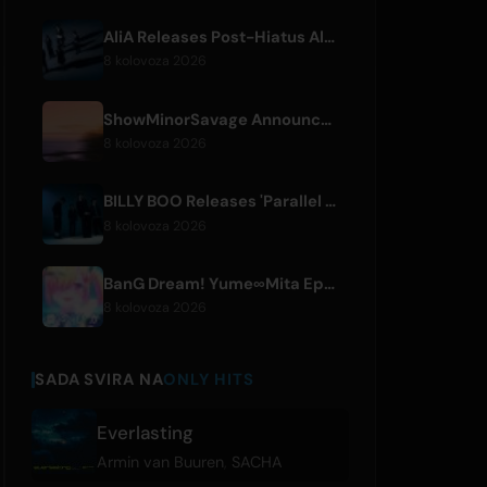
AliA Releases Post-Hiatus Album 'mate', Announces Tokyo Live
8 kolovoza 2026
ShowMinorSavage Announces New Digital Single 'Gradation'
8 kolovoza 2026
BILLY BOO Releases 'Parallel Night-EP' Featuring TV Drama Theme Song
8 kolovoza 2026
BanG Dream! Yume∞Mita Episode 8 Live Clip Released
8 kolovoza 2026
SADA SVIRA NA
ONLY HITS
Everlasting
Armin van Buuren
,
SACHA