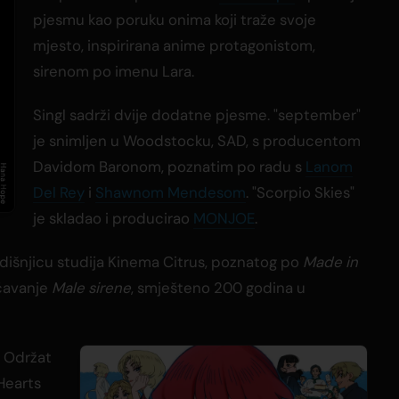
pjesmu kao poruku onima koji traže svoje
mjesto, inspirirana anime protagonistom,
sirenom po imenu Lara.
Singl sadrži dvije dodatne pjesme. "september"
je snimljen u Woodstocku, SAD, s producentom
Davidom Baronom, poznatim po radu s
Lanom
Del Rey
i
Shawnom Mendesom
. "Scorpio Skies"
je skladao i producirao
MONJOE
.
godišnjicu studija Kinema Citrus, poznatog po
Made in
ičavanje
Male sirene
, smješteno 200 godina u
. Održat
Hearts