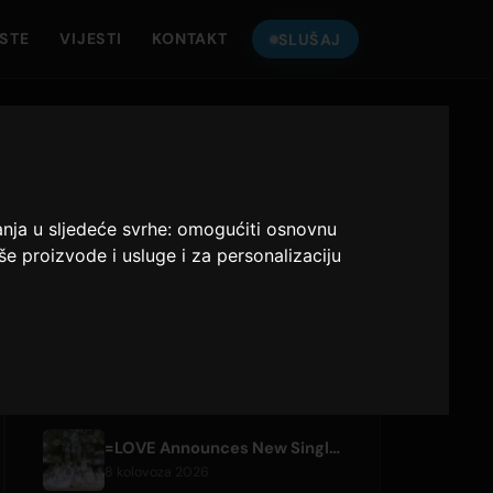
ISTE
VIJESTI
KONTAKT
SLUŠAJ
SLUŠAJ
ONLY HITS JAPAN
anja u sljedeće svrhe:
omogućiti osnovnu
Only Hits Japan
še proizvode i usluge i za personalizaciju
Sviraj
NEDAVNI ČLANCI
=LOVE Announces New Single 'Koi, Hajimemashita.' and Tokyo Dome Concerts
8 kolovoza 2026