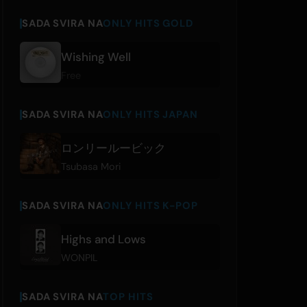
SADA SVIRA NA
ONLY HITS GOLD
Wishing Well
Free
SADA SVIRA NA
ONLY HITS JAPAN
ロンリールービック
Tsubasa Mori
SADA SVIRA NA
ONLY HITS K-POP
Highs and Lows
WONPIL
SADA SVIRA NA
TOP HITS