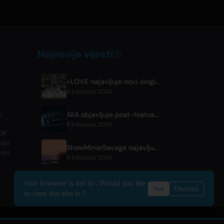
Najnovije vijesti
=LOVE najavljuje novi singl 'Koi, Hajimemashita.' i koncerte u Tokyo Domeu
8 kolovoza 2026
AliA objavljuje post-hiatus album 'mate', najavljuje nastup u Tokiju
e
8 kolovoza 2026
POP
voju
ShowMinorSavage najavljuje novi digitalni singl 'Gradation'
koju
8 kolovoza 2026
Your browser is set to . Would you like
Yes
Dismiss
to view the site in ?