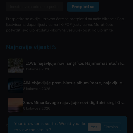
Pretplati se
Pretplatite se ovdje i izravno ćete se pretplatiti na naše biltene s Pop
ljestvicama, Japan ljestvicama i K-POP ljestvicama. Morat ćete
potvrditi svoju pretplatu klikom na vezu u e-pošti koju primite.
Najnovije vijesti
=LOVE najavljuje novi singl 'Koi, Hajimemashita.' i koncerte u Tokyo Domeu
8 kolovoza 2026
AliA objavljuje post-hiatus album 'mate', najavljuje nastup u Tokiju
8 kolovoza 2026
ShowMinorSavage najavljuje novi digitalni singl 'Gradation'
8 kolovoza 2026
Your browser is set to . Would you like
© 2026 OnlyHit. All rights reserved. - Metadata provided by
ACRCloud
Yes
Dismiss
to view the site in ?