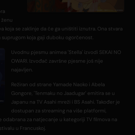
ra
u ženu
koja se zaklinje da će ga uništiti iznutra. Ona stvara
suprugom koja gaji duboku ogorčenost.
Uvodnu pjesmu animea 'Stella' izvodi SEKAI NO
OWARI. Izvođač završne pjesme još nije
najavljen.
Režiran od strane Yamade Naoko i Abela
Gongore, 'Tenmaku no Jaadugar' emitira se u
Japanu na TV Asahi mreži i BS Asahi. Također je
dostupan za streaming na više platformi,
 je odabrana za natjecanje u kategoriji TV filmova na
tivalu u Francuskoj.