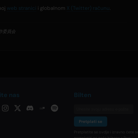
noj
web stranici
i globalnom
X (Twitter) računu
.
作委員会
ite nas
Bilten
Pretplati se
Pretplatite se ovdje i izravno ćete s
pretplatiti na naše biltene s Pop