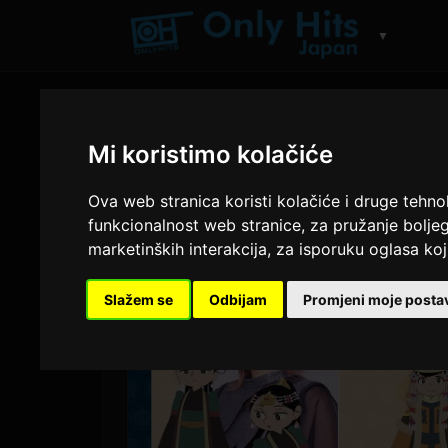
▼
Mi koristimo kolačiće
Ova web stranica koristi kolačiće i druge tehno
funkcionalnost web stranice
,
za pružanje boljeg
marketinških interakcija
,
za isporuku oglasa koji
Slažem se
Odbijam
Promjeni moje posta