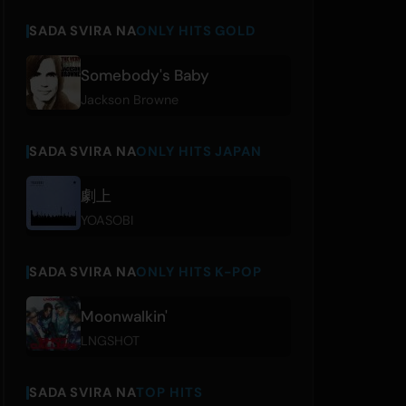
SADA SVIRA NA
ONLY HITS GOLD
Somebody's Baby
Jackson Browne
SADA SVIRA NA
ONLY HITS JAPAN
劇上
YOASOBI
SADA SVIRA NA
ONLY HITS K-POP
Moonwalkin'
LNGSHOT
SADA SVIRA NA
TOP HITS