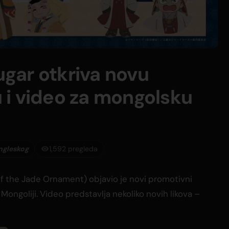
gar otkriva novu
i video za mongolsku
ngleskog
1,592 pregleda
f the Jade Ornament) objavio je novi promotivni
ongoliji. Video predstavlja nekoliko novih likova –