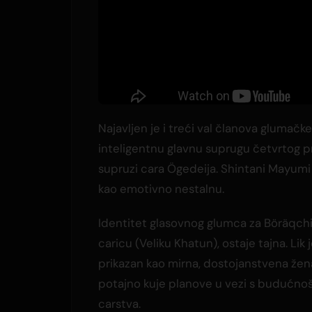
Najavljen je i treći val članova glumačk
inteligentnu glavnu suprugu četvrtog pri
supruzi cara Ögedeija. Shintani Mayumi 
kao emotivno nestalnu.
Identitet glasovnog glumca za Böräqchi
caricu (Veliku Khatun), ostaje tajna. Lik 
prikazan kao mirna, dostojanstvena žen
potajno kuje planove u vezi s budućno
carstva.