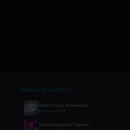
Najnovije vijesti
BanG Dream! Yume∞Mita: Objavljen live isječak iz 8. epizode
8 kolovoza 2026
Završno poglavlje Digimon Beatbreak premijerno 9. kolovoza, besplatna serija epizoda na YouTubeu
e