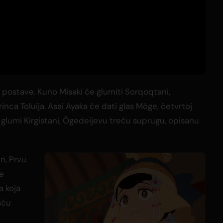
e postave. Kuno Misaki će glumiti Sorqoqtani,
nca Toluija. Asai Ayaka će dati glas Möge, četvrtoj
glumi Kirgistani, Ögedeijevu treću suprugu, opisanu
n, Prvu
je
a koja
šću