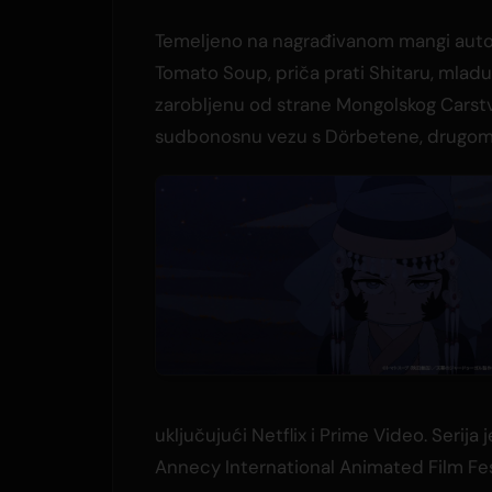
Temeljeno na nagrađivanom mangi auto
Tomato Soup, priča prati Shitaru, mlad
zarobljenu od strane Mongolskog Carstva 
sudbonosnu vezu s Dörbetene, drugom 
uključujući Netflix i Prime Video. Serija
Annecy International Animated Film Fes