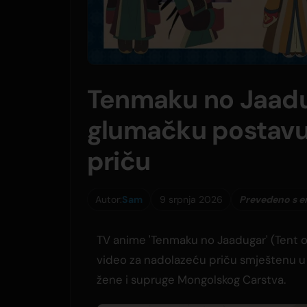
Tenmaku no Jaadu
glumačku postavu 
priču
Autor:
Sam
9 srpnja 2026
Prevedeno s e
TV anime 'Tenmaku no Jaadugar' (Tent o
video za nadolazeću priču smještenu u M
žene i supruge Mongolskog Carstva.