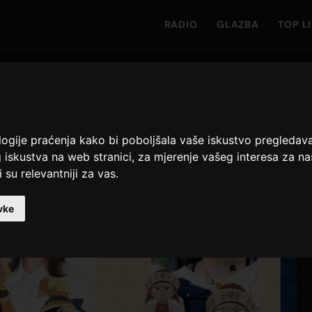
RADIO
GLAZBA
TOP L
logije praćenja kako bi poboljšala vaše iskustvo pregledav
 iskustva na web stranici
,
za mjerenje vašeg interesa za na
 su relevantniji za vas
.
vke