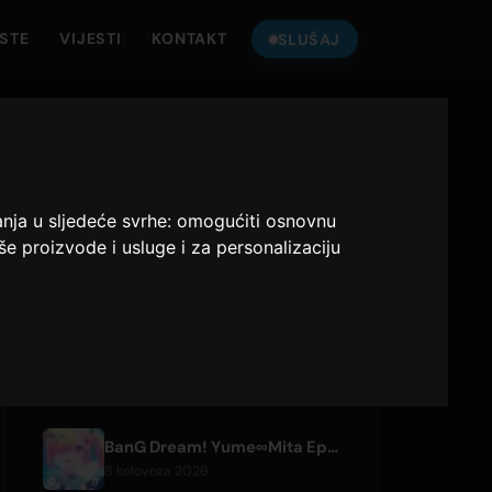
ISTE
VIJESTI
KONTAKT
SLUŠAJ
SLUŠAJ
ONLY HITS JAPAN
anja u sljedeće svrhe:
omogućiti osnovnu
Only Hits Japan
še proizvode i usluge i za personalizaciju
Sviraj
NEDAVNI ČLANCI
BanG Dream! Yume∞Mita Episode 8 Live Clip Released
8 kolovoza 2026