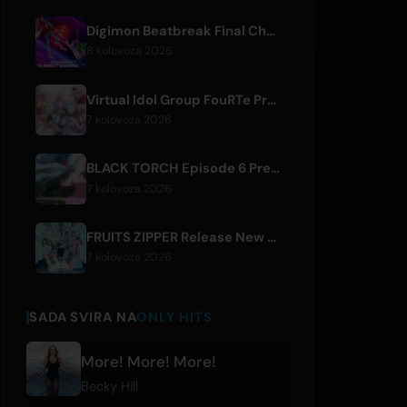
Digimon Beatbreak Final Chapter Premieres August 9, Free Episode Batch on YouTube
8 kolovoza 2026
Virtual Idol Group FouRTe Project Debuts with 'ALL IN' Album Produced by m-flo's ☆Taku Takahashi
7 kolovoza 2026
BLACK TORCH Episode 6 Preview and Streaming Details
7 kolovoza 2026
FRUITS ZIPPER Release New Collaboration Song '1,2,3,FOOOOUR'
7 kolovoza 2026
SADA SVIRA NA
ONLY HITS
More! More! More!
Becky Hill