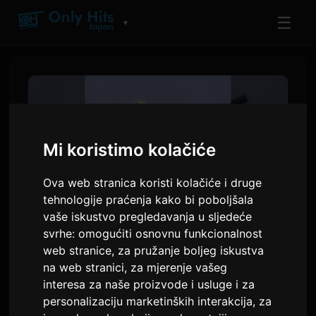
☰
▼
Mi koristimo kolačiće
Ova web stranica koristi kolačiće i druge
tehnologije praćenja kako bi poboljšala
vaše iskustvo pregledavanja u sljedeće
svrhe:
omogućiti osnovnu funkcionalnost
Toua objavljuje singl '10' uoči
web stranice
,
za pružanje boljeg iskustva
na web stranici
,
za mjerenje vašeg
prvog digitalnog albuma
interesa za naše proizvode i usluge i za
personalizaciju marketinških interakcija
,
za
Autor:
Sam
7 srpnja 2026