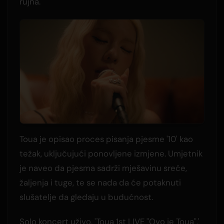
rujna.
Toua je opisao proces pisanja pjesme '10' kao
težak, uključujući ponovljene izmjene. Umjetnik
je naveo da pjesma sadrži mješavinu sreće,
žaljenja i tuge, te se nada da će potaknuti
slušatelje da gledaju u budućnost.
Solo koncert uživo, 'Toua 1st LIVE "Ovo je Toua",'