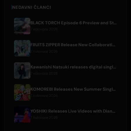
NEDAVNI ČLANCI
BLACK TORCH Episode 6 Preview and Streaming Details
7 kolovoza 2026
FRUITS ZIPPER Release New Collaboration Song '1,2,3,FOOOOUR'
7 kolovoza 2026
Kawanishi Natsuki releases digital single 'Sayonara wa Ichiban Kirei na Atashi de'
7 kolovoza 2026
KOMOREBI Releases New Summer Single 'Letsu Natsu'
7 kolovoza 2026
YOSHIKI Releases Live Videos with Diana Ross and KORN's Jonathan Davis
7 kolovoza 2026