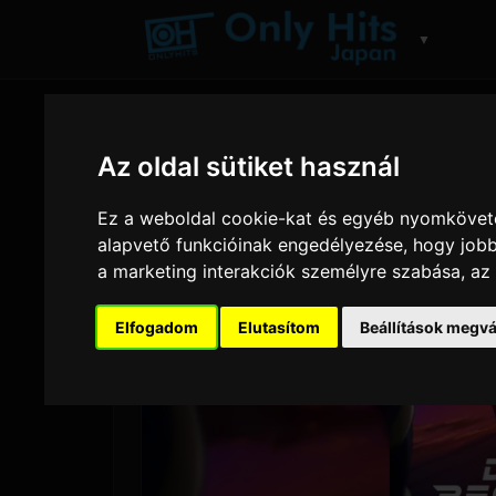
▼
Az oldal sütiket használ
Ez a weboldal cookie-kat és egyéb nyomköveté
alapvető funkcióinak engedélyezése
,
hogy jobb
a marketing interakciók személyre szabása
,
az
Elfogadom
Elutasítom
Beállítások megvá