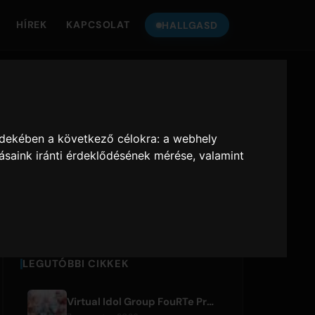
HÍREK
KAPCSOLAT
HALLGASD
HALLGASS
ONLY HITS
-
A
JAPAN
RA
rdekében a következő célokra:
a webhely
ásaink iránti érdeklődésének mérése, valamint
Only Hits Japan
Lejátszás
LEGUTÓBBI CIKKEK
Virtual Idol Group FouRTe Project Debuts with 'ALL IN' Album Produced by m-flo's ☆Taku Takahashi