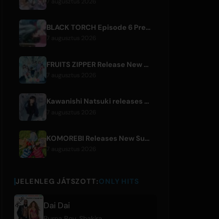
7 augusztus 2026
BLACK TORCH Episode 6 Preview and Streaming Details
7 augusztus 2026
FRUITS ZIPPER Release New Collaboration Song '1,2,3,FOOOOUR'
7 augusztus 2026
Kawanishi Natsuki releases digital single 'Sayonara wa Ichiban Kirei na Atashi de'
7 augusztus 2026
KOMOREBI Releases New Summer Single 'Letsu Natsu'
7 augusztus 2026
JELENLEG JÁTSZOTT:
ONLY HITS
Dai Dai
Burna Boy
,
Shakira