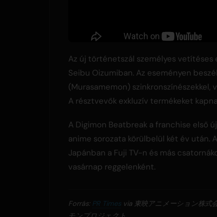
Az új történetszál személyes vetítéses
Seibu Oizumiban. Az eseményen beszélg
(Murasamemon) szinkronszínészekkel, va
A résztvevők exkluzív termékeket kapnak,
A Digimon Beatbreak a franchise első ú
anime sorozata körülbelül két év után. 
Japánban a Fuji TV-n és más csatornák
vasárnap reggelenként.
Forrás:
PR Times
via 東映アニメーション株式
モンプロジェクト