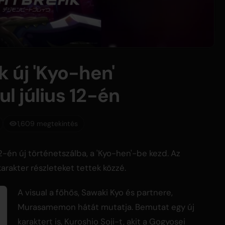
 új 'Kyo-hen'
ul július 12-én
1,609 megtekintés
2-én új történetszálba, a 'Kyo-hen'-be kezd. Az
karakter részleteket tettek közzé.
A visual a főhős, Sawaki Kyo és partnere,
Murasamemon hátát mutatja. Bemutat egy új
karaktert is, Kuroshio Soji-t, akit a Gogyosei