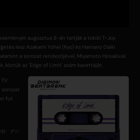
 eseményét augusztus 8-án tartják a tokiói T-Joy
etés lesz Azakami Yohei (Kyo) és Hamano Daiki
lamint a sorozat rendezőjével, Miyamoto Hiroakival.
 köztük az 'Edge of Limit' szám kazettáját.
j TV
A sorozat
on fut
会社 デジ