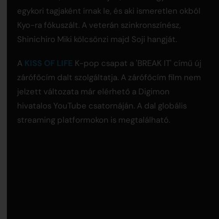
egykori tagjaként írnak le, és aki ismeretlen okból
Kyo-ra fókuszált. A veterán szinkronszínész,
Shinichiro Miki kölcsönzi majd Soji hangját.
A
KISS OF LIFE
K-pop csapat a 'BREAK IT' című új
zárófőcím dalt szolgáltatja. A zárófőcím film nem
jelzett változata már elérhető a Digimon
hivatalos YouTube csatornáján. A dal globális
streaming platformokon is megtalálható.