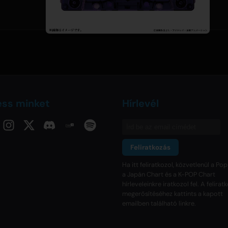
ess minket
Hírlevél
Feliratkozás
Ha itt feliratkozol, közvetlenül a Pop
a Japán Chart és a K-POP Chart
hírleveleinkre iratkozol fel. A felira
megerősítéséhez kattints a kapott
emailben található linkre.