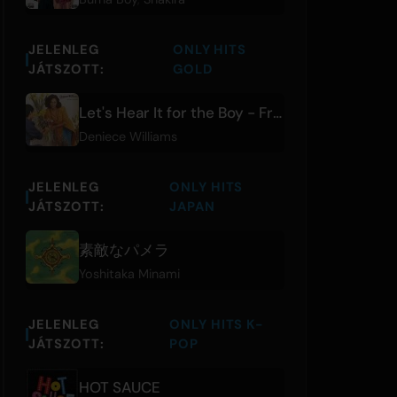
JELENLEG
ONLY HITS
JÁTSZOTT:
GOLD
Let's Hear It for the Boy - From 'Footloose' Original Soundtrack
Deniece Williams
JELENLEG
ONLY HITS
JÁTSZOTT:
JAPAN
素敵なパメラ
Yoshitaka Minami
JELENLEG
ONLY HITS K-
JÁTSZOTT:
POP
HOT SAUCE