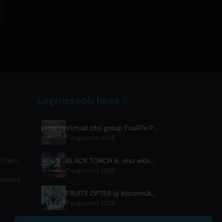
Legfrissebb hírek
Virtual idol group FouRTe Project Debuts with 'ALL IN' Album Produced by m-flo's ☆Taku Takahashi
7 augusztus 2026
BLACK TORCH 6. rész előzetes és adásinformációk
 Chart,
7 augusztus 2026
tkozásod
FRUITS ZIPTER új közreműködős dalt ad ki '1,2,3,FOOOOUR' címmel
7 augusztus 2026