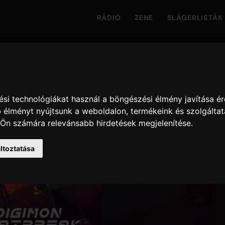
RÁDIÓ
ZENE
SLÁGERLISTÁK
si technológiákat használ a böngészési élmény javítása é
 élményt nyújtsunk a weboldalon
,
termékeink és szolgáltat
 Ön számára relevánsabb hirdetések megjelenítése
.
ltoztatása