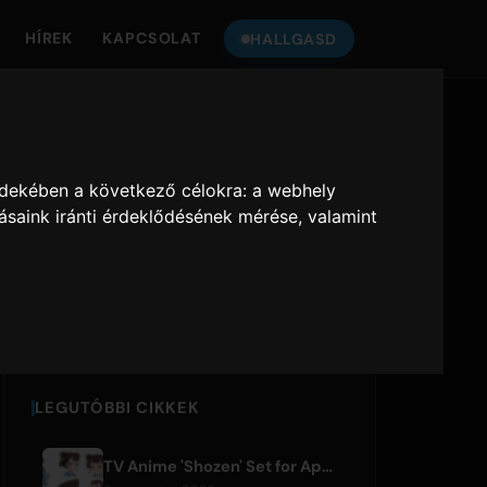
HÍREK
KAPCSOLAT
HALLGASD
HALLGASS
ONLY HITS
-
A
JAPAN
RA
rdekében a következő célokra:
a webhely
ásaink iránti érdeklődésének mérése, valamint
Only Hits Japan
Lejátszás
LEGUTÓBBI CIKKEK
TV Anime 'Shozen' Set for April 2027 Premiere on Fuji TV