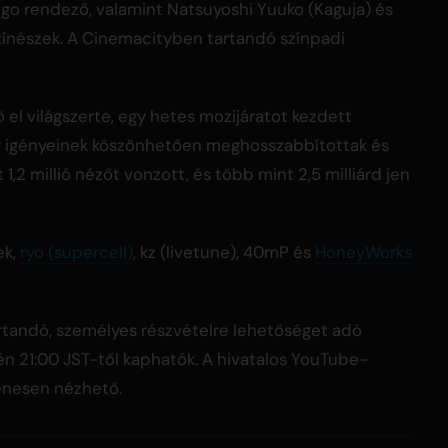
go rendező, valamint Natsuyoshi Yuuko (Kaguja) és
színészek. A Cinemacityben tartandó színpadi
ő el világszerte, egy hetes mozijáratot kezdett
g igényeinek köszönhetően meghosszabbítottak és
,2 millió nézőt vonzott, és több mint 2,5 milliárd jen
ek,
ryo (supercell)
, kz (livetune), 40mP és
HoneyWorks
tandó, személyes részvételre lehetőséget adó
én 21:00 JST-től kaphatók. A hivatalos YouTube-
yenesen nézhető.