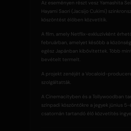
Az eseményen részt vesz Yamashita Sei
Hayami Saori (Jacsijo Cukimi) szinkron
köszöntést élőben közvetítik.
A film, amely Netflix-exkluzívként érhet
februárban, amelyet később a közönsé
egész Japánban kibővítettek. Több mint 1
bevételt termelt.
A projekt zenéjét a Vocaloid-producer
szolgáltatták.
A Cinemacityben és a Tollywoodban tar
színpadi köszöntőkre a jegyek június 5-
csatornán tartandó élő közvetítés ing