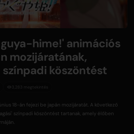
Kaguya-hime!' animációs
án mozijáratának,
ó színpadi köszöntést
3,283 megtekintés
únius 18-án fejezi be japán mozijáratát. A következő
lagási' színpadi köszöntést tartanak, amely élőben
rnáján.