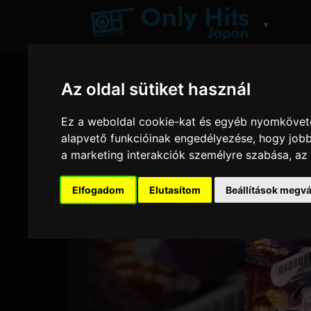
▼
Az oldal sütiket használ
Ez a weboldal cookie-kat és egyéb nyomköveté
alapvető funkcióinak engedélyezése
,
hogy jobb
a marketing interakciók személyre szabása
,
az
Elfogadom
Elutasítom
Beállítások megvá