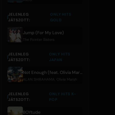
JELENLEG
ONLY HITS
JÁTSZOTT:
GOLD
Jump (For My Love)
The Pointer Sisters
JELENLEG
ONLY HITS
JÁTSZOTT:
JAPAN
Not Enough (feat. Olivia Marsh)
ALAN SHIRAHAMA
,
Olivia Marsh
JELENLEG
ONLY HITS K-
JÁTSZOTT:
POP
BOYtude