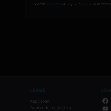
Forrás:
PR Times
a ツインエンジン-n keresztü
Linkek
Köv
Kapcsolat
Adatvédelmi politika