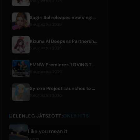
6 augusztus 2026
Sagiri Sol releases new single 'next to your love' after hiatus
6 augusztus 2026
Kizuna AI Deepens Partnership with Asobisystem Ahead of 10th Anniversary World Tour
6 augusztus 2026
EMNW Premieres 'LOVING TO GET US BY' Music Video on August 7
6 augusztus 2026
Synxro Project Launches to Create New IP from Fictional Anime Openings
6 augusztus 2026
JELENLEG JÁTSZOTT:
ONLY HITS
Like you mean it
MICO