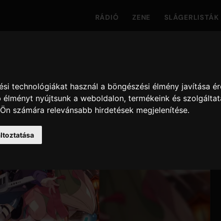
RÁDIÓ
ZENE
SLÁGERLISTÁK
si technológiákat használ a böngészési élmény javítása é
 élményt nyújtsunk a weboldalon
,
termékeink és szolgáltat
 Ön számára relevánsabb hirdetések megjelenítése
.
ltoztatása