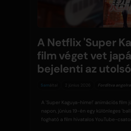
A Netflix 'Super 
film véget vet jap
bejelenti az utols
Sam
által
2 június 2026
Fordítva angolra
A 'Super Kaguya-hime!' animációs film j
napon, június 19-én egy különleges 'bal
fogható a film hivatalos YouTube-csato