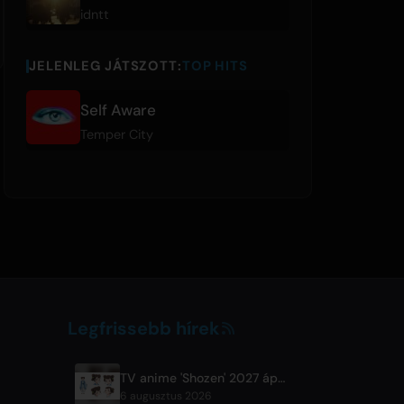
idntt
JELENLEG JÁTSZOTT:
TOP HITS
Self Aware
Temper City
Legfrissebb hírek
TV anime 'Shozen' 2027 áprilisban érkezik a Fuji TV-re
6 augusztus 2026