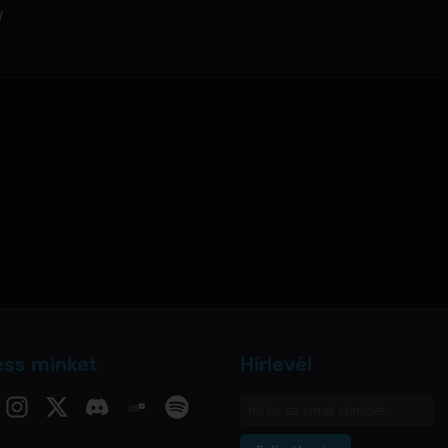
l
ess minket
Hírlevél