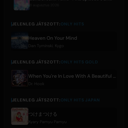
8 augusztus 2026
JELENLEG JÁTSZOTT:
ONLY HITS
Heaven On Your Mind
Dan Tyminski
,
Kygo
JELENLEG JÁTSZOTT:
ONLY HITS GOLD
When You're In Love With A Beautiful Woman
Dr. Hook
JELENLEG JÁTSZOTT:
ONLY HITS JAPAN
つけまつける
Kyary Pamyu Pamyu