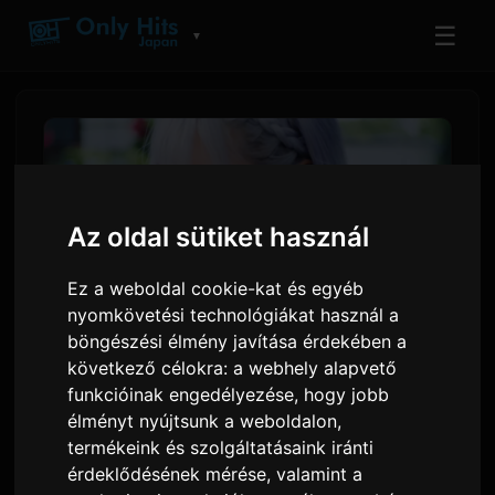
☰
▼
Az oldal sütiket használ
Ez a weboldal cookie-kat és egyéb
nyomkövetési technológiákat használ a
böngészési élmény javítása érdekében a
következő célokra:
a webhely alapvető
ReoNa bemutatja az 'Amore'
funkcióinak engedélyezése
,
hogy jobb
élményt nyújtsunk a weboldalon
,
klipjét a 'Kimishinu' anime
termékeink és szolgáltatásaink iránti
nyitányaként
érdeklődésének mérése, valamint a