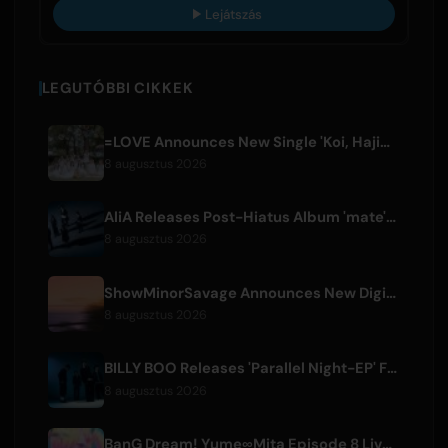
Lejátszás
LEGUTÓBBI CIKKEK
=LOVE Announces New Single 'Koi, Hajimemashita.' and Tokyo Dome Concerts
8 augusztus 2026
AliA Releases Post-Hiatus Album 'mate', Announces Tokyo Live
8 augusztus 2026
ShowMinorSavage Announces New Digital Single 'Gradation'
8 augusztus 2026
BILLY BOO Releases 'Parallel Night-EP' Featuring TV Drama Theme Song
8 augusztus 2026
BanG Dream! Yume∞Mita Episode 8 Live Clip Released