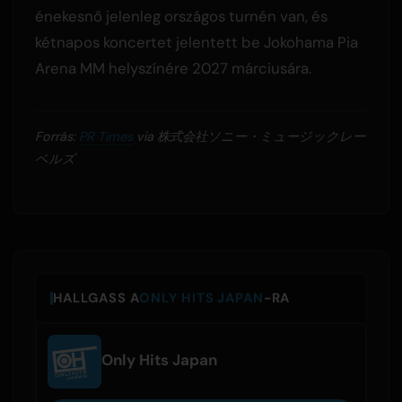
énekesnő jelenleg országos turnén van, és
kétnapos koncertet jelentett be Jokohama Pia
Arena MM helyszínére 2027 márciusára.
Forrás:
PR Times
via 株式会社ソニー・ミュージックレー
ベルズ
HALLGASS A
ONLY HITS JAPAN
-RA
Only Hits Japan