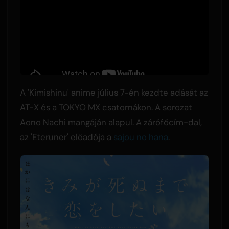
A 'Kimishinu' anime július 7-én kezdte adását az
AT-X és a TOKYO MX csatornákon. A sorozat
Aono Nachi mangáján alapul. A zárófőcím-dal,
az 'Eteruner' előadója a
sajou no hana
.