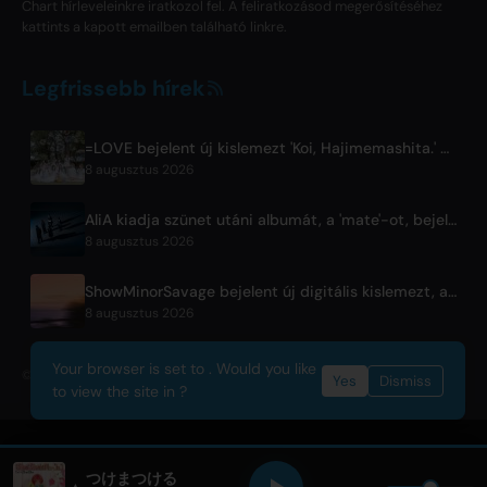
Chart hírleveleinkre iratkozol fel. A feliratkozásod megerősítéséhez
kattints a kapott emailben található linkre.
Legfrissebb hírek
=LOVE bejelent új kislemezt 'Koi, Hajimemashita.' címmel, és Tokiói Dóm koncerteket
8 augusztus 2026
AliA kiadja szünet utáni albumát, a 'mate'-ot, bejelenti Tokiói koncertjét
8 augusztus 2026
ShowMinorSavage bejelent új digitális kislemezt, a 'Gradation'-t
8 augusztus 2026
Your browser is set to . Would you like
© 2026 OnlyHit. All rights reserved. - Metadata provided by
ACRCloud
Yes
Dismiss
to view the site in ?
つけまつける