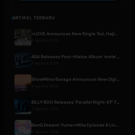
ARTIKEL TERBARU
=LOVE Announces New Single 'Koi, Hajimemashita.' and Tokyo Dome Concerts
8 Agustus 2026
AliA Releases Post-Hiatus Album 'mate', Announces Tokyo Live
8 Agustus 2026
ShowMinorSavage Announces New Digital Single 'Gradation'
8 Agustus 2026
BILLY BOO Releases 'Parallel Night-EP' Featuring TV Drama Theme Song
8 Agustus 2026
BanG Dream! Yume∞Mita Episode 8 Live Clip Released
8 Agustus 2026