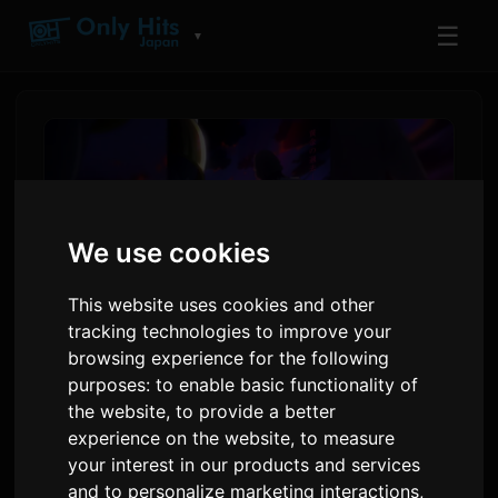
☰
▼
We use cookies
This website uses cookies and other
tracking technologies to improve your
browsing experience for the following
purposes:
to enable basic functionality of
Digimon Beatbreak Masuki
the website
,
to provide a better
Arc Cerita Baru 'Kyo-hen'
experience on the website
,
to measure
pada 12 Juli
your interest in our products and services
and to personalize marketing interactions
,