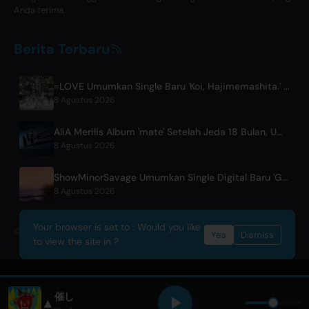
Anda terima.
Berita Terbaru
=LOVE Umumkan Single Baru 'Koi, Hajimemashita.' dan Konser Tokyo Dome
8 Agustus 2026
AliA Merilis Album 'mate' Setelah Jeda 18 Bulan, Umumkan Live Show di Tokyo
8 Agustus 2026
ShowMinorSavage Umumkan Single Digital Baru 'Gradation'
8 Agustus 2026
Your browser is set to . Would you like
© 2026 OnlyHit. All rights reserved. - Metadata provided by
ACRCloud
Yes
Dismiss
to view the site in ?
催し
▲