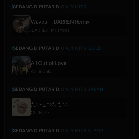
SEDANG DIPUTAR DI
ONLY HITS
Waves - :DARREN Remix
:DARREN
,
Mr. Probz
SEDANG DIPUTAR DI
ONLY HITS GOLD
All Out of Love
Air Supply
SEDANG DIPUTAR DI
ONLY HITS JAPAN
たいせつなもの
Che'Nelle
SEDANG DIPUTAR DI
ONLY HITS K-POP