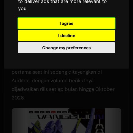
Audio
to deliver ads that are more relevant to
you
.
Oleh
Sam
8 Juli 2026
I agree
Diterjemahkan dari Bahasa Inggris
I decline
1,697 tampilan
Change my preferences
Seri novel spin-off resmi 'Evangelion ANIMA'
kini tersedia sebagai buku audio. Volume
pertama saat ini sedang ditayangkan di
Audible, dengan volume berikutnya
dijadwalkan rilis setiap bulan hingga Oktober
2026.