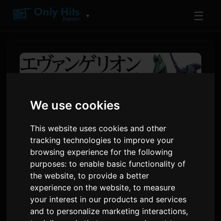
☰
▼
We use cookies
This website uses cookies and other
tracking technologies to improve your
browsing experience for the following
purposes:
to enable basic functionality of
Seri Novel Spin-Off
the website
,
to provide a better
experience on the website
,
to measure
Evangelion ANIMA
your interest in our products and services
Diluncurkan sebagai Buku
and to personalize marketing interactions
,