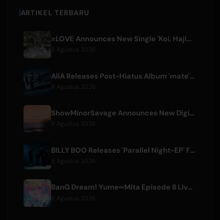
ARTIKEL TERBARU
=LOVE Announces New Single 'Koi, Hajimemashita.' and Tokyo Dome Concerts
8 Agustus 2026
AliA Releases Post-Hiatus Album 'mate', Announces Tokyo Live
8 Agustus 2026
ShowMinorSavage Announces New Digital Single 'Gradation'
8 Agustus 2026
BILLY BOO Releases 'Parallel Night-EP' Featuring TV Drama Theme Song
8 Agustus 2026
BanG Dream! Yume∞Mita Episode 8 Live Clip Released
8 Agustus 2026