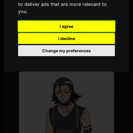
to deliver ads that are more relevant to
Af
Sam
7 júlí 2026
Þýtt frá ensku
you
.
1,637 skoðanir
I agree
อนิเมะโทรทัศน์
Digimon Beatbreak
จะเริ่มส่วน
I decline
เนื้อหาใหม่ที่มีชื่อว่า 'Kyo-hen' ในวันที่ 12 กรกฎาคม
Change my preferences
พร้อมกับการเปิดเผยคีย์วิชวลและรายละเอียดตัว
ละครใหม่