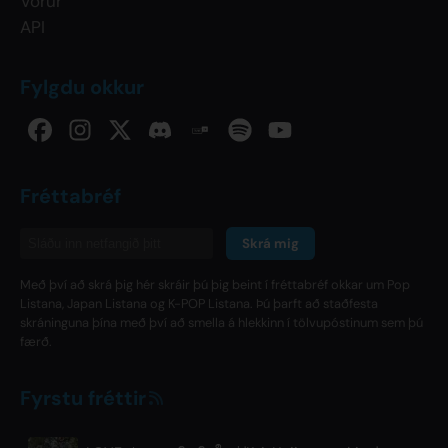
Vörur
API
Fylgdu okkur
Fréttabréf
Skrá mig
Með því að skrá þig hér skráir þú þig beint í fréttabréf okkar um Pop
Listana, Japan Listana og K-POP Listana. Þú þarft að staðfesta
skráninguna þína með því að smella á hlekkinn í tölvupóstinum sem þú
færð.
Fyrstu fréttir