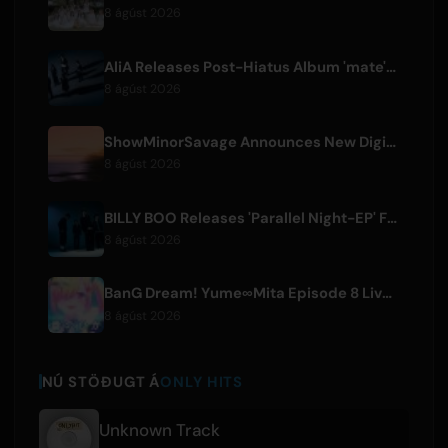
8 ágúst 2026
AliA Releases Post-Hiatus Album 'mate', Announces Tokyo Live
8 ágúst 2026
ShowMinorSavage Announces New Digital Single 'Gradation'
8 ágúst 2026
BILLY BOO Releases 'Parallel Night-EP' Featuring TV Drama Theme Song
8 ágúst 2026
BanG Dream! Yume∞Mita Episode 8 Live Clip Released
8 ágúst 2026
NÚ STÖÐUGT Á
ONLY HITS
Unknown Track