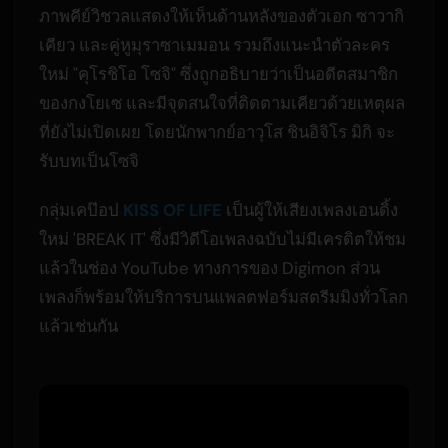
ภาพคีย์วิชวลแสดงให้เห็นด้านหลังของตัวเอก ซาวากิ
เคียว และคู่หูมุราซาเมมอน รวมถึงแนะนำตัวละคร
ใหม่ "คุโรชิโอ โซจิ" ซึ่งถูกอธิบายว่าเป็นอดีตสมาชิก
ของกงโยเซ และมีจุดสนใจที่ติดตามเคียวด้วยเหตุผล
ที่ยังไม่เปิดเผย โดยนักพากย์อาวุโส ชินอิจิโร มิกิ จะ
รับบทเป็นโซจิ
กลุ่มเคป๊อป
KISS OF LIFE
เป็นผู้ให้เสียงเพลงเอนดิ้ง
ใหม่ 'BREAK IT' ซึ่งมีวิดีโอเพลงฉบับไม่มีเครดิตให้ชม
แล้วในช่อง YouTube ทางการของ Digimon ส่วน
เพลงก็พร้อมให้บริการบนแพลตฟอร์มสตรีมมิงทั่วโลก
แล้วเช่นกัน