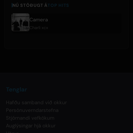
NÚ STÖÐUGT Á
TOP HITS
Camera
Charli xcx
Tenglar
Hafðu samband við okkur
Persónuverndarstefna
Stjórnandi vefkökum
Auglýsingar hjá okkur