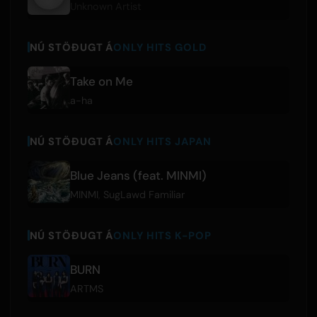
Unknown Artist
NÚ STÖÐUGT Á
ONLY HITS GOLD
Take on Me
a-ha
NÚ STÖÐUGT Á
ONLY HITS JAPAN
Blue Jeans (feat. MINMI)
MINMI
,
SugLawd Familiar
NÚ STÖÐUGT Á
ONLY HITS K-POP
BURN
ARTMS