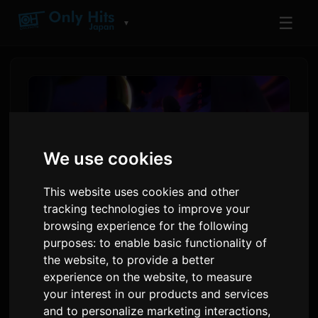
☰
▼
We use cookies
This website uses cookies and other
tracking technologies to improve your
browsing experience for the following
purposes:
to enable basic functionality of
Digimon Beatbreak เริ่มต้น
the website
,
to provide a better
ส่วนเนื้อหาใหม่ 'Kyo-hen' วันที่
experience on the website
,
to measure
your interest in our products and services
12 กรกฎาคมนี้
and to personalize marketing interactions
,