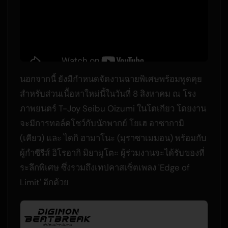
นอกจากนี้ ยังมีกำหนดจัดงานฉายพิเศษพร้อมพูดคุย
สำหรับส่วนเนื้อหาใหม่นี้ในวันที่ 8 สิงหาคม ณ โรง
ภาพยนตร์ T-Joy Seibu Oizumi ในโตเกียว โดยงาน
จะมีการทอล์คโชว์กับนักพากย์ โยเฮ อาซากามิ
(เคียว) และ ไดกิ ฮามาโนะ (มุราซาเมมอน) พร้อมกับ
ผู้กำซีรีส์ ฮิโรอากิ มิยามูโตะ ผู้ร่วมงานจะได้รับของที่
ระลึกพิเศษ ซึ่งรวมถึงเทปคาสเซ็ตเพลง 'Edge of
Limit' อีกด้วย