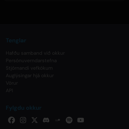
Tenglar
Hafðu samband við okkur
Persónuverndarstefna
Stjórnandi vefkökum
Auglýsingar hjá okkur
Vörur
API
Fylgdu okkur