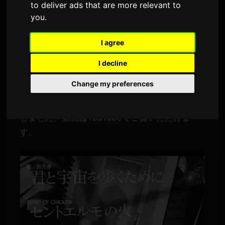
to deliver ads that are more relevant to
Af
Sam
7 júlí 2026
Þýtt frá ensku
you
.
1,542 skoðanir
I agree
漫画
『君と宇宙を歩くために』
が、
BUMP OF
I decline
CHICKEN
の楽曲
『聖なるエルモの火 (Seinto
Change my preferences
Erumo no Hi / St. Elmo's Fire)』
を使用した特別
コラボレーション・ミュージックビデオを公開
しました。動画はYouTubeでご覧いただけま
す。