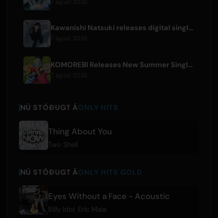
7 ágúst 2026
Kawanishi Natsuki releases digital single 'Sayonara wa Ichiban Kirei na Atashi de'
7 ágúst 2026
KOMOREBI Releases New Summer Single 'Letsu Natsu'
7 ágúst 2026
NÚ STÖÐUGT Á
ONLY HITS
Thing About You
Two Shell
NÚ STÖÐUGT Á
ONLY HITS GOLD
Eyes Without a Face - Acoustic
Billy Idol
,
Eric Maia