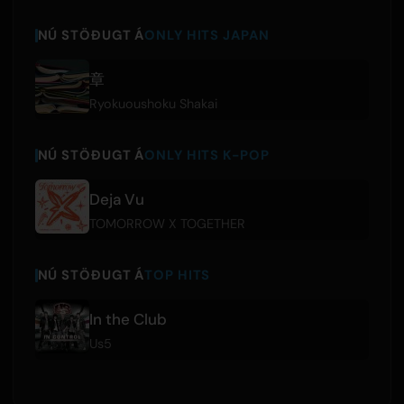
NÚ STÖÐUGT Á
ONLY HITS JAPAN
章
Ryokuoushoku Shakai
NÚ STÖÐUGT Á
ONLY HITS K-POP
Deja Vu
TOMORROW X TOGETHER
NÚ STÖÐUGT Á
TOP HITS
In the Club
Us5