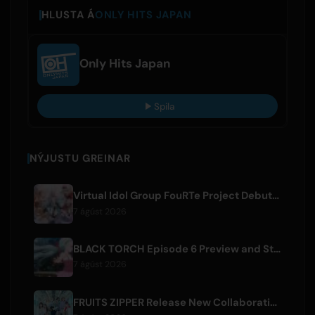
HLUSTA Á
ONLY HITS JAPAN
Only Hits Japan
Spila
NÝJUSTU GREINAR
Virtual Idol Group FouRTe Project Debuts with 'ALL IN' Album Produced by m-flo's ☆Taku Takahashi
7 ágúst 2026
BLACK TORCH Episode 6 Preview and Streaming Details
7 ágúst 2026
FRUITS ZIPPER Release New Collaboration Song '1,2,3,FOOOOUR'