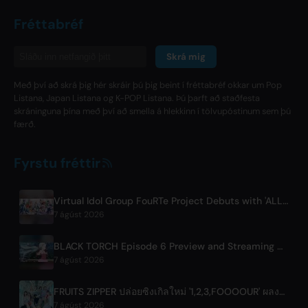
Fréttabréf
Skrá mig
Með því að skrá þig hér skráir þú þig beint í fréttabréf okkar um Pop
Listana, Japan Listana og K-POP Listana. Þú þarft að staðfesta
skráninguna þína með því að smella á hlekkinn í tölvupóstinum sem þú
færð.
Fyrstu fréttir
Virtual Idol Group FouRTe Project Debuts with 'ALL IN' Album Produced by m-flo's ☆Taku Takahashi
7 ágúst 2026
BLACK TORCH Episode 6 Preview and Streaming Details
7 ágúst 2026
FRUITS ZIPPER ปล่อยซิงเกิลใหม่ '1,2,3,FOOOOUR' ผลงานร่วมกับโตบุระเวย์
7 ágúst 2026