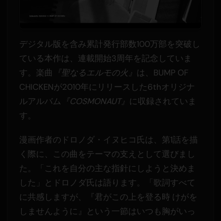
デジタル版を含み累計発行部数100万部を突破し
ている本作は、連載開始3周年を記念していま
す。楽曲
『聖なるエルモの火』
は、BUMP OF
CHICKENが2010年にリリースした6thオリジナ
ルアルバム
『COSMONAUT』
に収録されていま
す。
漫画作者のドロノダ・イヌヒコ氏は、第1話を描
く際に、この曲をテーマの支えとして選びまし
た。「これを自分の主な指針にしようと決めま
した」とドロノダ氏は語ります。「歌詞すべて
に共感しますが、『君がこの上を登る時 けがを
しませんように』という一節はいつも胸がいっ