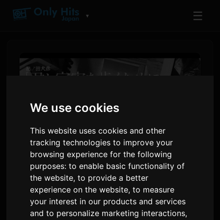
☰
▼
We use cookies
This website uses cookies and other
tracking technologies to improve your
browsing experience for the following
purposes:
to enable basic functionality of
漫画『君と宇宙を歩くため
the website
,
to provide a better
に』、BUMP OF CHICKENと
experience on the website
,
to measure
your interest in our products and services
のコラボ動画を公開
and to personalize marketing interactions
,