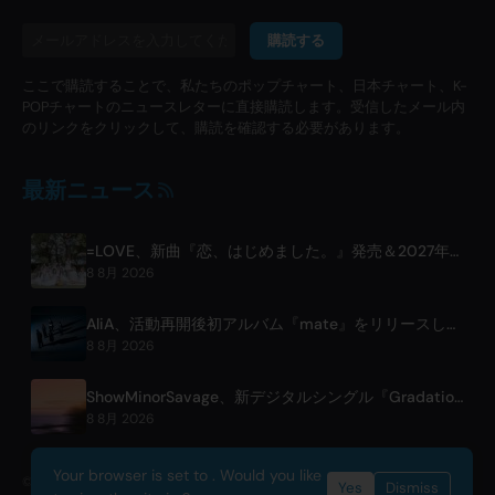
購読する
ここで購読することで、私たちのポップチャート、日本チャート、K-
POPチャートのニュースレターに直接購読します。受信したメール内
のリンクをクリックして、購読を確認する必要があります。
最新ニュース
=LOVE、新曲『恋、はじめました。』発売＆2027年東京ドーム公演を発表
8 8月 2026
AliA、活動再開後初アルバム『mate』をリリースし、東京ライブを発表
8 8月 2026
ShowMinorSavage、新デジタルシングル『Gradation』を発表
8 8月 2026
Your browser is set to . Would you like
© 2026 OnlyHit. All rights reserved. - Metadata provided by
ACRCloud
Yes
Dismiss