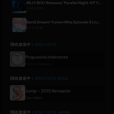
BILLY BOO Releases 'Parallel Night-EP' Featuring TV Drama Theme Song
8 8月 2026
BanG Dream! Yume∞Mita Episode 8 Live Clip Released
8 8月 2026
現在放送中：
ONLY HITS
Propuesta Indecente
Romeo Santos
現在放送中：
ONLY HITS GOLD
Jump - 2015 Remaster
Van Halen
現在放送中：
ONLY HITS JAPAN