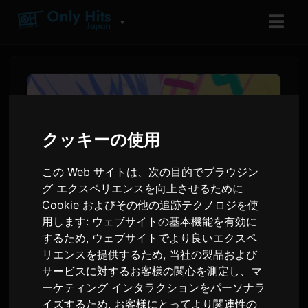
☰
▼
クッキーの使用
この Web サイトは、次の目的でブラウジン
グ エクスペリエンスを向上させるために
Cookie およびその他の追跡テクノロジを使
用します:
ウェブサイトの基本機能を有効に
するため
,
ウェブサイトでより良いエクスペ
『BanG Dream!
リエンスを提供するため
,
当社の製品および
Yume∞Mita』第4話の先行カ
サービスに対するお客様の関心を測定し、マ
ット＆あらすじ到着
ーケティング インタラクションをパーソナラ
イズするため
,
お客様にとってより関連性の