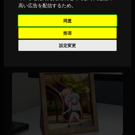
高い広告を配信するため
。
Sam
による
7 7月 2026
英語から翻訳されました
1,697 回の視聴
同意
拒否
ブシロードは、TVアニメ『BanG Dream!
Yume∞Mita』の第4話となる「たのしいかも」
設定変更
の先行場面カットとあらすじを公開しました。
放送は2026年7月9日を予定しています。