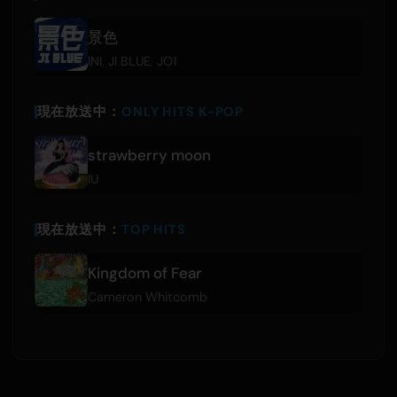
景色
INI
,
JI BLUE
,
JO1
現在放送中：
ONLY HITS K-POP
strawberry moon
IU
現在放送中：
TOP HITS
Kingdom of Fear
Cameron Whitcomb