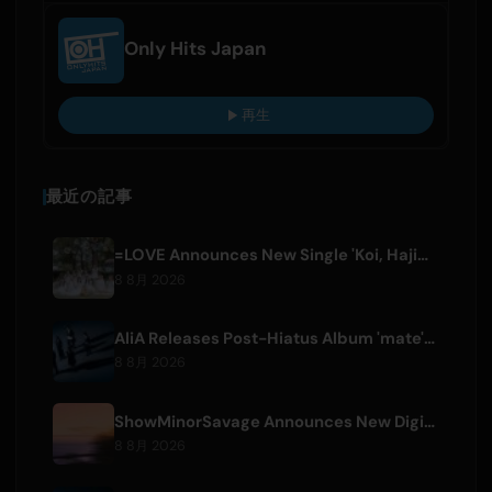
Only Hits Japan
再生
最近の記事
=LOVE Announces New Single 'Koi, Hajimemashita.' and Tokyo Dome Concerts
8 8月 2026
AliA Releases Post-Hiatus Album 'mate', Announces Tokyo Live
8 8月 2026
ShowMinorSavage Announces New Digital Single 'Gradation'
8 8月 2026