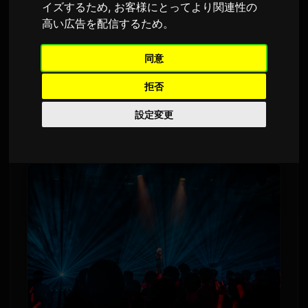
イズするため
,
お客様にとってより関連性の
英語から翻訳されました
2,805 回の視聴
高い広告を配信するため
。
バンコクで開催されたAnime Festival Asia
同意
Thailand 2026にて、アニソンシンガー
ReoNa
が
拒否
力強い7曲のセットリストを披露し、『シャドー
設定変更
ハウス』や『ソードアート・オンライン』など
にちなんだテーマでファンと繋がった。