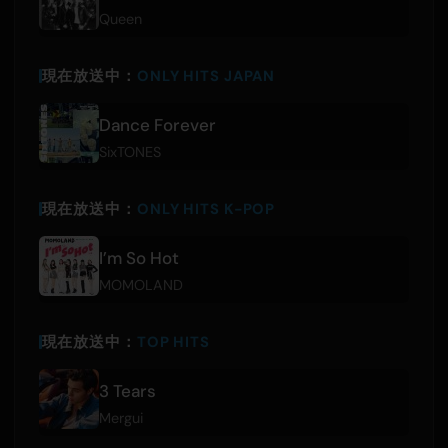
Queen
現在放送中：
ONLY HITS JAPAN
Dance Forever
SixTONES
現在放送中：
ONLY HITS K-POP
I’m So Hot
MOMOLAND
現在放送中：
TOP HITS
3 Tears
Mergui