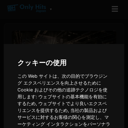
☰
▼
クッキーの使用
この Web サイトは、次の目的でブラウジン
グ エクスペリエンスを向上させるために
Cookie およびその他の追跡テクノロジを使
用します:
ウェブサイトの基本機能を有効に
ReoNa、AFA Thailand 2026
するため
,
ウェブサイトでより良いエクスペ
に出演し新曲を発表
リエンスを提供するため
,
当社の製品および
サービスに対するお客様の関心を測定し、マ
ーケティング インタラクションをパーソナラ
Sam
による
2 6月 2026