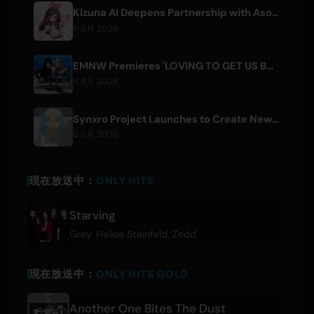
Kizuna AI Deepens Partnership with Asobisystem Ahead of 10th Anniversary World Tour
6 8月 2026
EMNW Premieres 'LOVING TO GET US BY' Music Video on August 7
6 8月 2026
Synxro Project Launches to Create New IP from Fictional Anime Openings
6 8月 2026
現在放送中：
ONLY HITS
Starving
Grey
,
Hailee Steinfeld
,
Zedd
現在放送中：
ONLY HITS GOLD
Another One Bites The Dust