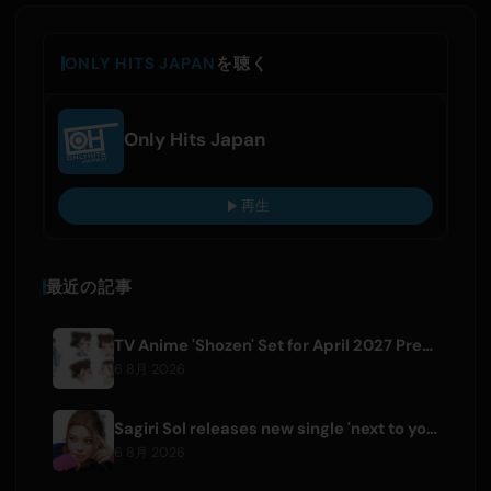
ONLY HITS JAPAN
を聴く
Only Hits Japan
再生
最近の記事
TV Anime 'Shozen' Set for April 2027 Premiere on Fuji TV
6 8月 2026
Sagiri Sol releases new single 'next to your love' after hiatus
6 8月 2026