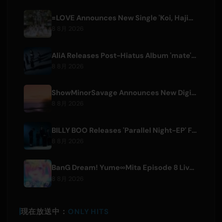
=LOVE Announces New Single 'Koi, Hajimemashita.' and Tokyo Dome Concerts
8 8月 2026
AliA Releases Post-Hiatus Album 'mate', Announces Tokyo Live
8 8月 2026
ShowMinorSavage Announces New Digital Single 'Gradation'
8 8月 2026
BILLY BOO Releases 'Parallel Night-EP' Featuring TV Drama Theme Song
8 8月 2026
BanG Dream! Yume∞Mita Episode 8 Live Clip Released
8 8月 2026
現在放送中：
ONLY HITS