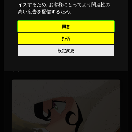
イズするため
,
お客様にとってより関連性の
Sam
による
9 7月 2026
高い広告を配信するため
。
英語から翻訳されました
1,597 回の視聴
同意
TVアニメ『天幕のジャードゥーガル』が、今後
拒否
のモンゴル編ストーリーを紹介する新作PVを公
設定変更
開しました。PVでは、モンゴル帝国の妻や側室
といった複数の新キャラクターが紹介されてい
ます。