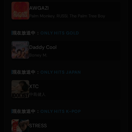
AWGAZI
Palm Monkey
,
RUSSI
,
The Palm Tree Boy
現在放送中：
ONLY HITS GOLD
Daddy Cool
Boney M.
現在放送中：
ONLY HITS JAPAN
XTC
中島健人
現在放送中：
ONLY HITS K-POP
STRESS