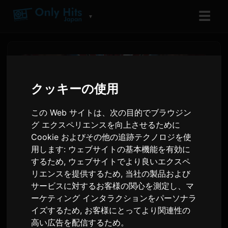
☰
▼
クッキーの使用
この Web サイトは、次の目的でブラウジン
グ エクスペリエンスを向上させるために
Cookie およびその他の追跡テクノロジを使
用します:
ウェブサイトの基本機能を有効に
するため
,
ウェブサイトでより良いエクスペ
リエンスを提供するため
,
当社の製品および
テニスの王子様アニメ、25周
サービスに対するお客様の関心を測定し、マ
年記念イヤーを開始
ーケティング インタラクションをパーソナラ
イズするため
,
お客様にとってより関連性の
高い広告を配信するため
。
Sam
による
4 6月 2026