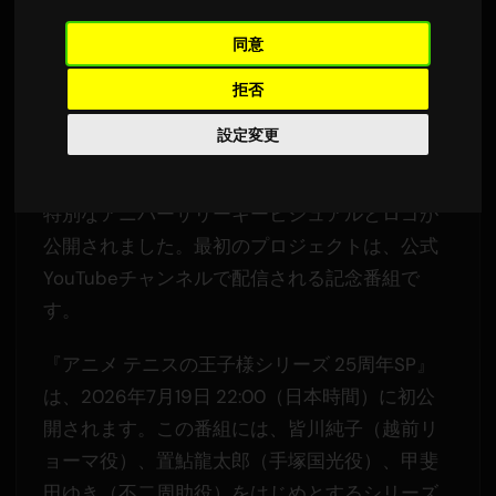
英語から翻訳されました
2,236 回の視聴
同意
拒否
2001年10月に放送を開始した『テニスの王子
様』シリーズは、2026年から2027年にかけて
設定変更
イベントを予定しています。
特別なアニバーサリーキービジュアルとロゴが
公開されました。最初のプロジェクトは、公式
YouTubeチャンネルで配信される記念番組で
す。
『アニメ テニスの王子様シリーズ 25周年SP』
は、2026年7月19日 22:00（日本時間）に初公
開されます。この番組には、皆川純子（越前リ
ョーマ役）、置鮎龍太郎（手塚国光役）、甲斐
田ゆき（不二周助役）をはじめとするシリーズ