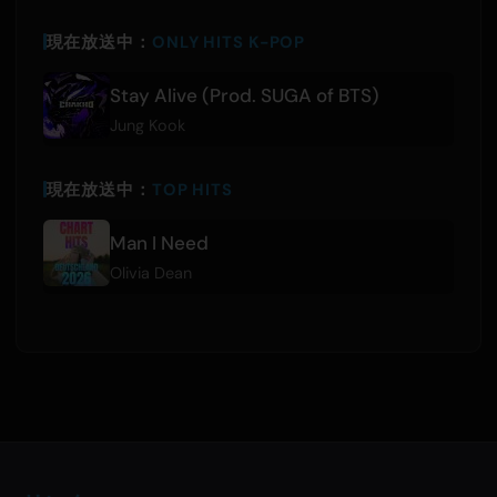
現在放送中：
ONLY HITS K-POP
Stay Alive (Prod. SUGA of BTS)
Jung Kook
現在放送中：
TOP HITS
Man I Need
Olivia Dean