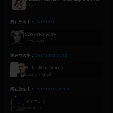
6 8月 2026
現在放送中：
ONLY HITS
Sorry Not Sorry
Demi Lovato
現在放送中：
ONLY HITS GOLD
Faith - Remastered
George Michael
現在放送中：
ONLY HITS JAPAN
マイオンリー
SixTONES