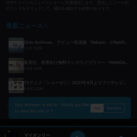
POPチャートのニュースレターに直接購読します。受信したメール内
のリンクをクリックして、購読を確認する必要があります。
最新ニュース
Girls Archives.、デビュー前楽曲『Reborn』がNetflix映画の主題歌に
7 8月 2026
集英社、世界向け無料マンガライブラリー『MANGA MILLION』を始動。400作品100万ページを100言語以上で
7 8月 2026
TVアニメ『ショーゼン』2027年4月よりフジテレビで放送開始決定
6 8月 2026
Your browser is set to . Would you like
© 2026 OnlyHit. All rights reserved. - Metadata provided by
ACRCloud
Yes
Dismiss
to view the site in ?
マイオンリー