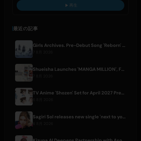
再生
最近の記事
Girls Archives. Pre-Debut Song 'Reborn' is Theme for Netflix Film
7 8月 2026
Shueisha Launches 'MANGA MILLION', Free Global Library of 400 Manga Titles
7 8月 2026
TV Anime 'Shozen' Set for April 2027 Premiere on Fuji TV
6 8月 2026
Sagiri Sol releases new single 'next to your love' after hiatus
6 8月 2026
Kizuna AI Deepens Partnership with Asobisystem Ahead of 10th Anniversary World Tour