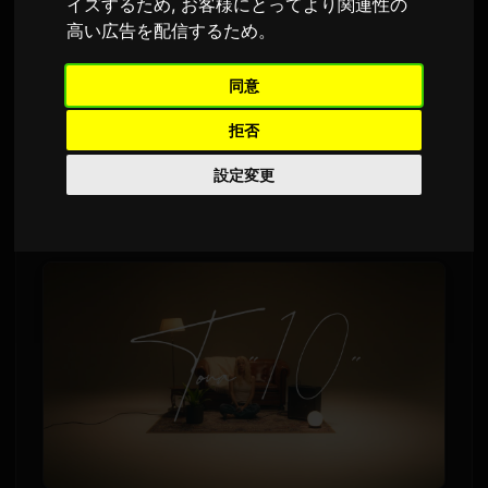
イズするため
,
お客様にとってより関連性の
Sam
による
7 7月 2026
高い広告を配信するため
。
英語から翻訳されました
1,992 回の視聴
同意
Touaの新曲「10」がリリースされました。この
拒否
楽曲は、2026年9月16日にリリース予定のアー
設定変更
ティスト初のデジタルアルバム『This is
Toua
』
からのファースト・プレビューです。