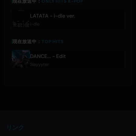
現在放送中：
ONLY HITS K-POP
LATATA - i-dle ver.
i-dle
現在放送中：
TOP HITS
DANCE... - Edit
Slayyyter
リンク