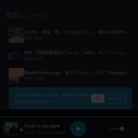
最新ニュース
=LOVE、新曲『恋、はじめました。』発売＆2027年東京ドーム公演を発表
8 8月 2026
AliA、活動再開後初アルバム『mate』をリリースし、東京ライブを発表
8 8月 2026
ShowMinorSavage、新デジタルシングル『Gradation』を発表
8 8月 2026
Your browser is set to . Would you like
© 2026 OnlyHit. All rights reserved. - Metadata provided by
ACRCloud
Yes
Dismiss
to view the site in ?
Truth in the dark
▲
LANA
• Only Hits Japan