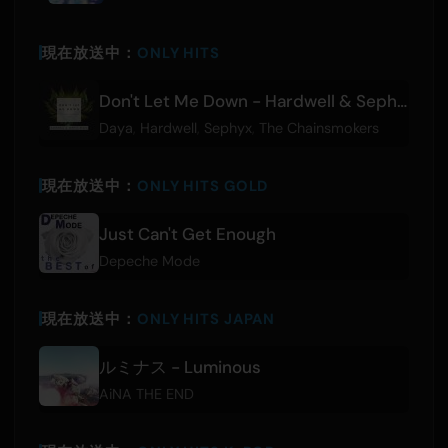
現在放送中：
ONLY HITS
Don't Let Me Down - Hardwell & Sephyx Remix
Daya
,
Hardwell
,
Sephyx
,
The Chainsmokers
現在放送中：
ONLY HITS GOLD
Just Can't Get Enough
Depeche Mode
現在放送中：
ONLY HITS JAPAN
ルミナス - Luminous
AiNA THE END