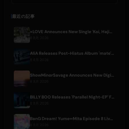
最近の記事
=LOVE Announces New Single 'Koi, Hajimemashita.' and Tokyo Dome Concerts
8 8月 2026
AliA Releases Post-Hiatus Album 'mate', Announces Tokyo Live
8 8月 2026
ShowMinorSavage Announces New Digital Single 'Gradation'
8 8月 2026
BILLY BOO Releases 'Parallel Night-EP' Featuring TV Drama Theme Song
8 8月 2026
BanG Dream! Yume∞Mita Episode 8 Live Clip Released
8 8月 2026