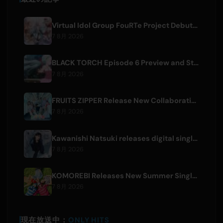
Virtual Idol Group FouRTe Project Debuts with 'ALL IN' Album Produced by m-flo's ☆Taku Takahashi
7 8月 2026
BLACK TORCH Episode 6 Preview and Streaming Details
7 8月 2026
FRUITS ZIPPER Release New Collaboration Song '1,2,3,FOOOOUR'
7 8月 2026
Kawanishi Natsuki releases digital single 'Sayonara wa Ichiban Kirei na Atashi de'
7 8月 2026
KOMOREBI Releases New Summer Single 'Letsu Natsu'
7 8月 2026
現在放送中：
ONLY HITS