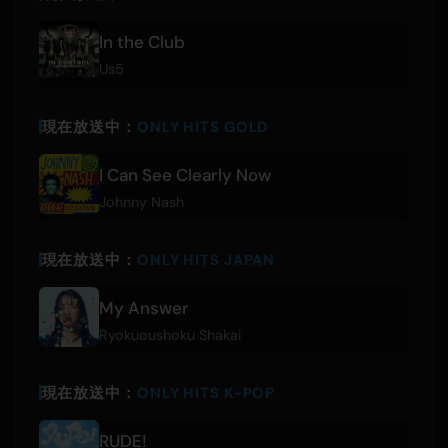
In the Club
Us5
現在放送中：
ONLY HITS GOLD
I Can See Clearly Now
Johnny Nash
現在放送中：
ONLY HITS JAPAN
My Answer
Ryokuoushoku Shakai
現在放送中：
ONLY HITS K-POP
RUDE!