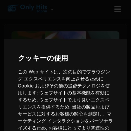
☰
▼
クッキーの使用
この Web サイトは、次の目的でブラウジン
グ エクスペリエンスを向上させるために
Cookie およびその他の追跡テクノロジを使
用します:
ウェブサイトの基本機能を有効に
するため
,
ウェブサイトでより良いエクスペ
Yoh Kamiyama、約4年ぶりの
リエンスを提供するため
,
当社の製品および
ニューアルバム『Chemical
サービスに対するお客様の関心を測定し、マ
ーケティング インタラクションをパーソナラ
X』を8月に発表
イズするため
,
お客様にとってより関連性の