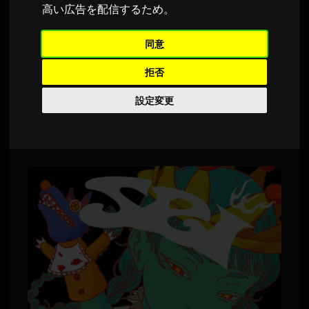
高い広告を配信するため
。
Sam
による
6 7月 2026
英語から翻訳されました
1,466 回の視聴
同意
拒否
Yoh Kamiyamaは、新アルバム『Chemical X』を
8月5日にリリースします。これは2022年の
設定変更
『CLOSET』に続き、約4年ぶりのフルアルバム
となります。