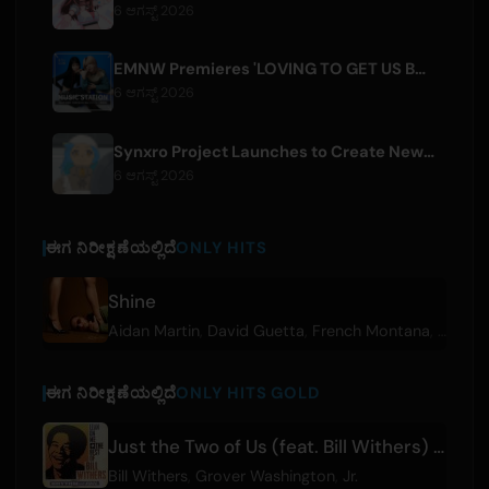
6 ಆಗಸ್ಟ್ 2026
EMNW Premieres 'LOVING TO GET US BY' Music Video on August 7
6 ಆಗಸ್ಟ್ 2026
Synxro Project Launches to Create New IP from Fictional Anime Openings
6 ಆಗಸ್ಟ್ 2026
ಈಗ ನಿರೀಕ್ಷಣೆಯಲ್ಲಿದೆ
ONLY HITS
Shine
Aidan Martin
,
David Guetta
,
French Montana
,
HUGEL
ಈಗ ನಿರೀಕ್ಷಣೆಯಲ್ಲಿದೆ
ONLY HITS GOLD
Just the Two of Us (feat. Bill Withers) - Edit
Bill Withers
,
Grover Washington
,
Jr.