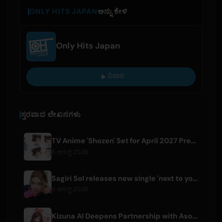
ONLY HITS JAPAN
ಅನ್ನು ಕೇಳಿ
Only Hits Japan
ವಿವಾರ
ಸ್ತರವಾದ ಲೇಖನಗಳು
TV Anime 'Shozen' Set for April 2027 Premiere on Fuji TV
6 ಆಗಸ್ಟ್ 2026
Sagiri Sol releases new single 'next to your love' after hiatus
6 ಆಗಸ್ಟ್ 2026
Kizuna AI Deepens Partnership with Asobisystem Ahead of 10th Anniversary World Tour