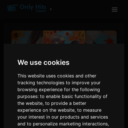
☰
▼
We use cookies
This website uses cookies and other
tracking technologies to improve your
browsing experience for the following
purposes:
to enable basic functionality of
ClariS 'Oni no Hanayome'
the website
,
to provide a better
ಆನಿಮೆಗಾಗಿ ಹೊಸ ಏಕಗೀತೆ
experience on the website
,
to measure
your interest in our products and services
'Hitokoto' ಬಿಡುಗಡೆ ಮಾಡಿದೆ
and to personalize marketing interactions
,