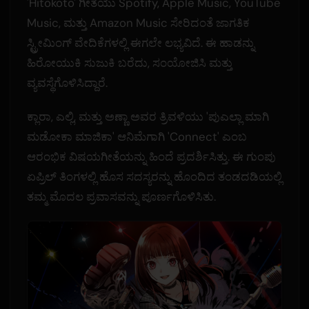
'Hitokoto' ಗೀತೆಯು Spotify, Apple Music, YouTube
Music, ಮತ್ತು Amazon Music ಸೇರಿದಂತೆ ಜಾಗತಿಕ
ಸ್ಟ್ರೀಮಿಂಗ್ ವೇದಿಕೆಗಳಲ್ಲಿ ಈಗಲೇ ಲಭ್ಯವಿದೆ. ಈ ಹಾಡನ್ನು
ಹಿರೋಯುಕಿ ಸುಜುಕಿ ಬರೆದು, ಸಂಯೋಜಿಸಿ ಮತ್ತು
ವ್ಯವಸ್ಥೆಗೊಳಿಸಿದ್ದಾರೆ.
ಕ್ಲಾರಾ, ಎಲ್ಲಿ, ಮತ್ತು ಅಣ್ಣಾ ಅವರ ತ್ರಿವಳಿಯು 'ಪುಎಲ್ಲಾ ಮಾಗಿ
ಮಡೋಕಾ ಮಾಜಿಕಾ' ಆನಿಮೆಗಾಗಿ 'Connect' ಎಂಬ
ಆರಂಭಿಕ ವಿಷಯಗೀತೆಯನ್ನು ಹಿಂದೆ ಪ್ರದರ್ಶಿಸಿತ್ತು. ಈ ಗುಂಪು
ಏಪ್ರಿಲ್ ತಿಂಗಳಲ್ಲಿ ಹೊಸ ಸದಸ್ಯರನ್ನು ಹೊಂದಿದ ತಂಡದಡಿಯಲ್ಲಿ
ತಮ್ಮ ಮೊದಲ ಪ್ರವಾಸವನ್ನು ಪೂರ್ಣಗೊಳಿಸಿತು.