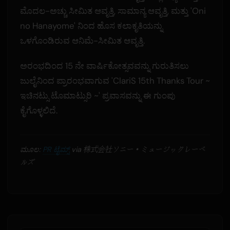
ಮೊದಲ-ಅಚ್ಚು ಸೀಮಿತ ಆವೃತ್ತಿ, ಸಾಮಾನ್ಯ ಆವೃತ್ತಿ, ಮತ್ತು 'Oni
no Hanayome' ನಿಂದ ಹೊಸ ಕಲಾಕೃತಿಯನ್ನು
ಒಳಗೊಂಡಿರುವ ಆನಿಮೆ-ಸೀಮಿತ ಆವೃತ್ತಿ.
ಅರಂಭದಿಂದ 15 ನೇ ವಾರ್ಷಿಕೋತ್ಸವವನ್ನು ಗುರುತಿಸಲು
ಜುಲೈನಿಂದ ಪ್ರಾರಂಭವಾಗುವ 'ClariS 15th Thanks Tour ~
ಇಚಿನಟ್ಸು ಟೊಮಾಟ್ಸುರಿ ~' ಪ್ರವಾಸವನ್ನು ಈ ಗುಂಪು
ಕೈಗೊಳ್ಳಲಿದೆ.
ಮೂಲ:
PR ಟೈಮ್ಸ್
via 株式会社ソニー・ミュージックレーベ
ルズ