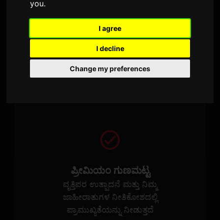
you
.
ಜಾಗತಿಕ ವ್ಯಾಪ್ತಿ
I agree
ನೀವು ಹಲವು ವಿಶೇಷವಾದ ರೈಡಿಯೋ
ಸ್ಟೇಷನ್‌ಗಳ ಮೂಲಕ ಸಾವಿರಾರು ವರ್ಷದ
I decline
ಅನುಭವವನ್ನು ಹೊಂದಿರುವ
Change my preferences
ಶ್ರೋತೆಯೊಂದಿಗೆ ಸಂಪರ್ಕ ಹೊಂದಿ
ಪ್ರೀಮಿಯಂ ಗುಣಮಟ್ಟ
ವೃತ್ತಿಪರ ಉತ್ಪಾದನೆ ಮತ್ತು ನಿಮ್ಮ
ಜಾಹೀರಾತುಗಳ ನೀತಿಕೋಶದಲ್ಲಿ
ಪ್ರಾಮುಖ್ಯತೆಯನ್ನು ನೀಡುತ್ತದೆ