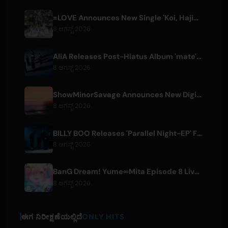
=LOVE Announces New Single 'Koi, Hajimemashita.' and Tokyo Dome Concerts
8 ಆಗಸ್ಟ್ 2026
AliA Releases Post-Hiatus Album 'mate', Announces Tokyo Live
8 ಆಗಸ್ಟ್ 2026
ShowMinorSavage Announces New Digital Single 'Gradation'
8 ಆಗಸ್ಟ್ 2026
BILLY BOO Releases 'Parallel Night-EP' Featuring TV Drama Theme Song
8 ಆಗಸ್ಟ್ 2026
BanG Dream! Yume∞Mita Episode 8 Live Clip Released
8 ಆಗಸ್ಟ್ 2026
ಈಗ ನಿರೀಕ್ಷಣೆಯಲ್ಲಿದೆ
ONLY HITS