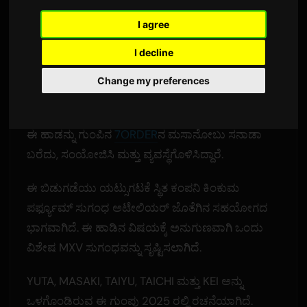
Sam
ರಿಂದ
4 ಜೂನ್ 2026
I agree
ಇಂಗ್ಲಿಷ್‌ನಲ್ಲಿ ಅನುವಾದಿಸಲಾಗಿದೆ
2,474 ಸಂದರ್ಶನಗಳು
I decline
ಮೊದಲ ಸಿಂಗಲ್ 'ಪರ್ಫ್ಯೂಮ್' ಜೂನ್ 3 ರಂದು ನಿಪ್ಪಾನ್
Change my preferences
ಕೊಲಂಬಿಯಾದ ಅಡಿಯಲ್ಲಿ ಬಿಡುಗಡೆಯಾಯಿತು.
ಈ ಹಾಡನ್ನು ಗುಂಪಿನ
7ORDER
ನ ಮಸಾನೋಬು ಸನಾಡಾ
ಬರೆದು, ಸಂಯೋಜಿಸಿ ಮತ್ತು ವ್ಯವಸ್ಥೆಗೊಳಿಸಿದ್ದಾರೆ.
ಈ ಬಿಡುಗಡೆಯು ಯಟ್ಸುಗಟಕೆ ಸ್ಥಿತ ಕಂಪನಿ ಕಿಂಕುಮ
ಪರ್ಫ್ಯೂಮ್ ಸುಗಂಧ ಅಟೇಲಿಯರ್ ಜೊತೆಗಿನ ಸಹಯೋಗದ
ಭಾಗವಾಗಿದೆ. ಈ ಹಾಡಿನ ವಿಷಯಕ್ಕೆ ಅನುಗುಣವಾಗಿ ಒಂದು
ವಿಶೇಷ MXV ಸುಗಂಧವನ್ನು ಸೃಷ್ಟಿಸಲಾಗಿದೆ.
YUTA, MASAKI, TAIYU, TAICHI ಮತ್ತು KEI ಅನ್ನು
ಒಳಗೊಂಡಿರುವ ಈ ಗುಂಪು 2025 ರಲ್ಲಿ ರಚನೆಯಾಗಿದೆ.