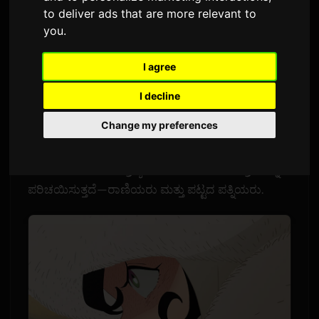
ಬಹಿರಂಗಪಡಿಸಿದೆ
to deliver ads that are more relevant to
you
.
Sam
ರಿಂದ
9 ಜುಲೈ 2026
ಇಂಗ್ಲಿಷ್‌ನಲ್ಲಿ ಅನುವಾದಿಸಲಾಗಿದೆ
1,580 ಸಂದರ್ಶನಗಳು
I agree
I decline
ಟಿವಿ ಅನಿಮೆ 'ಟೆನ್ಮಾಕು ನೋ ಜಾದೂಗರ್' (ಟೆಂಟ್ ಆಫ್ ದಿ
Change my preferences
ಜೇಡ್ ಆರ್ಮೆಂಟ್) ತನ್ನ ಮುಂಬರುವ ಮಂಗೋಲಿಯಾ ಕಥೆಯ
ಆರ್ಕ್ಗಾಗಿ ಹೊಸ ಪ್ರಚಾರ ವೀಡಿಯೊವನ್ನು ಬಿಡುಗಡೆ ಮಾಡಿದೆ. ಈ
PV ಮಂಗೋಲ್ ಸಾಮ್ರಾಜ್ಯದ ಹಲವಾರು ಹೊಸ ಪಾತ್ರಗಳನ್ನು
ಪರಿಚಯಿಸುತ್ತದೆ—ರಾಣಿಯರು ಮತ್ತು ಪಟ್ಟದ ಪತ್ನಿಯರು.