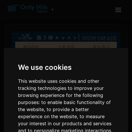
☰
▼
We use cookies
This website uses cookies and other
tracking technologies to improve your
browsing experience for the following
purposes:
to enable basic functionality of
ಟೆನ್ಮಾಕು ನೋ ಜಾದೂಗರ್
the website
,
to provide a better
ಮಂಗೋಲಿಯಾ ಆರ್ಕ್ PV ಮತ್ತು
experience on the website
,
to measure
ಹೊಸ ವಾಯ್ಸ್ ಕಾಸ್ಟ್ ಅನ್ನು
your interest in our products and services
and to personalize marketing interactions
,