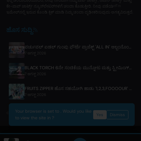
ಇಲ್ಲಿ ಚಂದಾದಾರಿಯಾದರೆ, ನೀವು ನೇರವಾಗಿ ನಮ್ಮ ಪಾಪ್ ಚಾರ್ಟ್ಸ್, ಜಪಾನ್ ಚಾರ್ಟ್ಸ್ ಮತ್ತು
ಕೇ-ಪಾಪ್ ಚಾರ್ಟ್ಸ್ ನ್ಯೂಸ್‌ಲೇಟರ್‌ಗಳಿಗೆ ಚಂದಾ ಕೊಡುತ್ತೀರಿ. ನೀವು ಪಡೆಯുന്ന
ಇಮೇಲ್‌ನಲ್ಲಿ ಇರುವ ಕೊಂಡಿ ಕ್ಲಿಕ್ ಮಾಡಿ ನಿಮ್ಮ ಚಂದಾ ದೃಢೀಕರಿಸುವುದು ಅಗತ್ಯವಿರುತ್ತದೆ.
ಹೊಸ ಸುದ್ದಿ
ವರ್ಚುವಲ್ ಐಡಲ್ ಗುಂಪು ಫೌರ್ಟೆ ಪ್ರಾಜೆಕ್ಟ್ 'ALL IN' ಆಲ್ಬಂನೊಂದಿಗೆ ಡೆಬ್ಯೂಟ್ ಮಾಡಿದೆ, ಇದನ್ನು m-flo's ☆ಟಕು ತಕಹಾಶಿ ನಿರ್ಮಿಸಿದ್ದಾರೆ
7 ಆಗಸ್ಟ್ 2026
BLACK TORCH 6ನೇ ಸಂಚಿಕೆಯ ಮುನ್ನೋಟ ಮತ್ತು ಸ್ಟ್ರೀಮಿಂಗ್ ವಿವರಗಳು
7 ಆಗಸ್ಟ್ 2026
FRUITS ZIPPER ಹೊಸ ಸಹಯೋಗಿ ಹಾಡು '1,2,3,FOOOOUR' ಬಿಡುಗಡೆ ಮಾಡಿದ್ದಾರೆ
7 ಆಗಸ್ಟ್ 2026
Your browser is set to . Would you like
© 2026 OnlyHit. All rights reserved. - Metadata provided by
ACRCloud
Yes
Dismiss
to view the site in ?