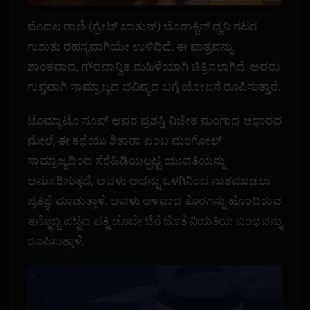
ಮೊದಲ ರಾಣಿ (ಗ್ರೇಟ್ ಖಾತುನ್) ಬೊರಾಕ್ಚಿನ್ ಧ್ವನಿ ನಟರ
ಗುರುತು ರಹಸ್ಯವಾಗಿಯೇ ಉಳಿದಿದೆ. ಈ ಪಾತ್ರವನ್ನು
ಶಾಂತವಾದ, ಗೌರವಾನ್ವಿತ ಮಹಿಳೆಯಾಗಿ ಚಿತ್ರಿಸಲಾಗಿದೆ, ಅವರು
ಗುಪ್ತವಾಗಿ ಸಾಮ್ರಾಜ್ಯದ ಭವಿಷ್ಯದ ಬಗ್ಗೆ ಯೋಜನೆ ರೂಪಿಸುತ್ತಾರೆ.
ಟೊಮ್ಯಾಟೊ ಸೂಪ್ ಅವರ ಪ್ರಶಸ್ತಿ ವಿಜೇತ ಮಂಗಾದ ಆಧಾರದ
ಮೇಲೆ, ಈ ಕಥೆಯು ಶಿತಾರಾ ಎಂಬ ಮಂಗೋಲ್
ಸಾಮ್ರಾಜ್ಯದಿಂದ ಸೆರೆಹಿಡಿಯಲ್ಪಟ್ಟ ಯುವತಿಯನ್ನು
ಅನುಸರಿಸುತ್ತದೆ, ಅವಳು ಅದನ್ನು ಒಳಗಿನಿಂದ ನಾಶಮಾಡಲು
ಪ್ರತಿಜ್ಞೆ ಮಾಡುತ್ತಾಳೆ. ಅವಳು ಆಳವಾದ ಕೊರಗನ್ನು ಹೊಂದಿರುವ
ಇನ್ನೊಬ್ಬ ಪಟ್ಟದ ಪತ್ನಿ ಡೊರ್ಬೆಟೆನೆ ಜೊತೆ ನಿಯತಿಯ ಬಂಧವನ್ನು
ರೂಪಿಸುತ್ತಾಳೆ.