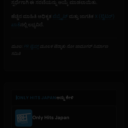
ಸ್ಪರ್ಧೆಗಾಗಿ ಈ ಸರಣಿಯನ್ನು ಆಯ್ಕೆ ಮಾಡಲಾಯಿತು.
ಹೆಚ್ಚಿನ ಮಾಹಿತಿ ಅಧಿಕೃತ
ವೆಬ್ಸೈಟ್
ಮತ್ತು ಜಾಗತಿಕ
X (ಟ್ವಿಟರ್)
ಖಾತೆ
ನಲ್ಲಿ ಲಭ್ಯವಿದೆ.
ಮೂಲ:
PR ಟೈಮ್ಸ್
ಮೂಲಕ ಟೆನ್ಮಾಕು ನೋ ಜಾದೂಗರ್ ನಿರ್ಮಾಣ
ಸಮಿತಿ
ONLY HITS JAPAN
ಅನ್ನು ಕೇಳಿ
Only Hits Japan