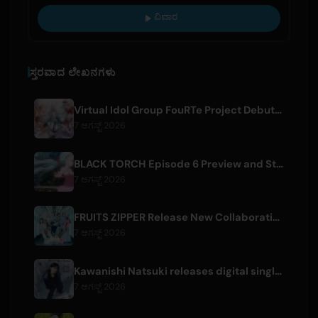
ವಿವಾರ
ಸ್ತರವಾದ ಲೇಖನಗಳು
Virtual Idol Group FouRTe Project Debuts with 'ALL IN' Album Produced by m-flo's ☆Taku Takahashi
7 ಆಗಸ್ಟ್ 2026
BLACK TORCH Episode 6 Preview and Streaming Details
7 ಆಗಸ್ಟ್ 2026
FRUITS ZIPPER Release New Collaboration Song '1,2,3,FOOOOUR'
7 ಆಗಸ್ಟ್ 2026
Kawanishi Natsuki releases digital single 'Sayonara wa Ichiban Kirei na Atashi de'
7 ಆಗಸ್ಟ್ 2026