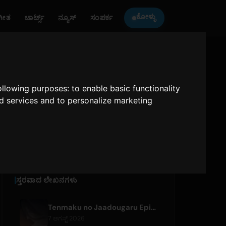
ಕೋಳ್ಳು
ಗೀತ
ಚಾರ್ಟ್ಸ್
ನ್ಯೂಸ್
ಸಂಪರ್ಕ
ONLY HITS JAPAN
ಅನ್ನು ಕೇಳಿ
following purposes:
to enable basic functionality
nd services and to personalize marketing
Only Hits Japan
ವಿವಾರ
ಸ್ತರವಾದ ಲೇಖನಗಳು
Tenmaku no Jaadougaru Episode 7 Preview Released
7 ಆಗಸ್ಟ್ 2026