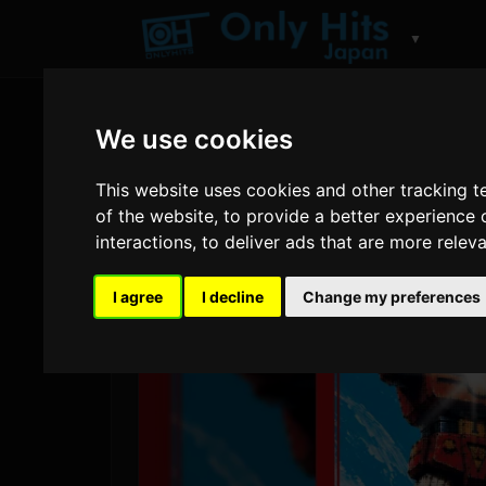
▼
We use cookies
This website uses cookies and other tracking 
of the website
,
to provide a better experience 
interactions
,
to deliver ads that are more relev
I agree
I decline
Change my preferences