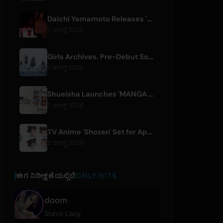
Daichi Yamamoto Releases 'Still' for Hip-Hop Anime 'Shadow Beat'
7 ಆಗಸ್ಟ್ 2026
Girls Archives. Pre-Debut Song 'Reborn' is Theme for Netflix Film
7 ಆಗಸ್ಟ್ 2026
Shueisha Launches 'MANGA MILLION', Free Global Library of 400 Manga Titles
7 ಆಗಸ್ಟ್ 2026
TV Anime 'Shozen' Set for April 2027 Premiere on Fuji TV
6 ಆಗಸ್ಟ್ 2026
ಈಗ ನಿರೀಕ್ಷಣೆಯಲ್ಲಿದೆ
ONLY HITS
doom
Steve Lacy