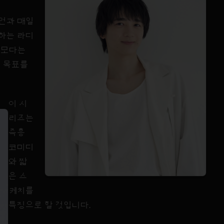
피언과 매일
 하는 라디
토모다는
는 목표를
이 시
리즈는
즉흥
코미디
와 짧
은 스
케치를
특징으로 할 것입니다.