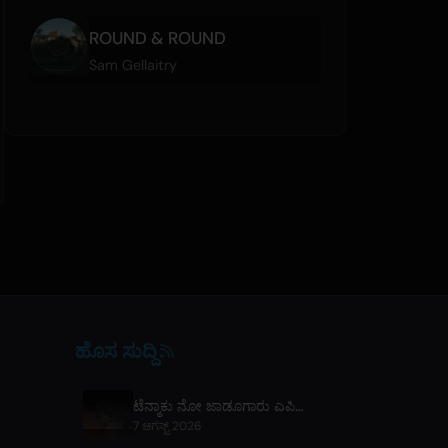
ROUND & ROUND
Sam Gellaitry
ಹೊಸ ಸುದ್ದಿ
ಟೆನ್ಮಾಕು ನೋ ಜಾಡೂಗಾರು ಎಪಿಸೋಡ್ 7 ಪೂರ್ವಾವಲೋಕನವನ್ನು ಬಿಡುಗಡೆ ಮಾಡಲಾಗಿದೆ
7 ಆಗಸ್ಟ್ 2026