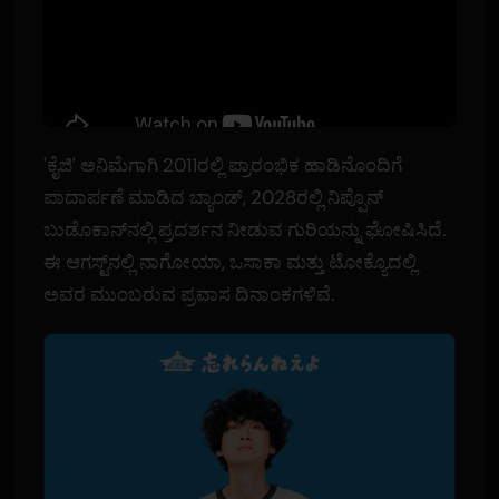
'ಕೈಜಿ' ಅನಿಮೆಗಾಗಿ 2011ರಲ್ಲಿ ಪ್ರಾರಂಭಿಕ ಹಾಡಿನೊಂದಿಗೆ
ಪಾದಾರ್ಪಣೆ ಮಾಡಿದ ಬ್ಯಾಂಡ್, 2028ರಲ್ಲಿ ನಿಪ್ಪೊನ್
ಬುಡೊಕಾನ್‌ನಲ್ಲಿ ಪ್ರದರ್ಶನ ನೀಡುವ ಗುರಿಯನ್ನು ಘೋಷಿಸಿದೆ.
ಈ ಆಗಸ್ಟ್‌ನಲ್ಲಿ ನಾಗೋಯಾ, ಒಸಾಕಾ ಮತ್ತು ಟೋಕ್ಯೊದಲ್ಲಿ
ಅವರ ಮುಂಬರುವ ಪ್ರವಾಸ ದಿನಾಂಕಗಳಿವೆ.