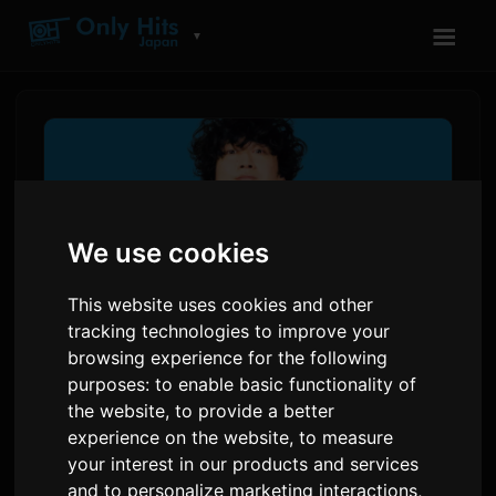
☰
▼
We use cookies
This website uses cookies and other
tracking technologies to improve your
browsing experience for the following
purposes:
to enable basic functionality of
ವಸುರೆರಾನ್ನೆಯೊ'ರ ಹೊಸ ಸಿಂಗಲ್
the website
,
to provide a better
'ನನ್ನ್ಮೊ ನೀ' 'ಯನಿ ನೆಕೊ' ಅನಿಮೆತ್
experience on the website
,
to measure
ಪ್ರಾರಂಭವಾಗಲಿದೆ
your interest in our products and services
and to personalize marketing interactions
,