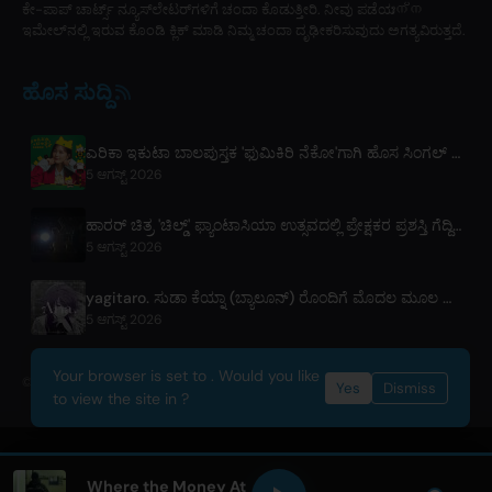
ಕೇ-ಪಾಪ್ ಚಾರ್ಟ್ಸ್ ನ್ಯೂಸ್‌ಲೇಟರ್‌ಗಳಿಗೆ ಚಂದಾ ಕೊಡುತ್ತೀರಿ. ನೀವು ಪಡೆಯുന്ന
ಇಮೇಲ್‌ನಲ್ಲಿ ಇರುವ ಕೊಂಡಿ ಕ್ಲಿಕ್ ಮಾಡಿ ನಿಮ್ಮ ಚಂದಾ ದೃಢೀಕರಿಸುವುದು ಅಗತ್ಯವಿರುತ್ತದೆ.
ಹೊಸ ಸುದ್ದಿ
ಎರಿಕಾ ಇಕುಟಾ ಬಾಲಪುಸ್ತಕ 'ಫುಮಿಕಿರಿ ನೆಕೋ'ಗಾಗಿ ಹೊಸ ಸಿಂಗಲ್ 'ನ್ಯಾಂಟೋಕಾನ್ಯಾರುರು' ಬಿಡುಗಡೆ ಮಾಡಿದ್ದಾರೆ
5 ಆಗಸ್ಟ್ 2026
ಹಾರರ್ ಚಿತ್ರ 'ಚಿಲ್ಡ್' ಫ್ಯಾಂಟಾಸಿಯಾ ಉತ್ಸವದಲ್ಲಿ ಪ್ರೇಕ್ಷಕರ ಪ್ರಶಸ್ತಿ ಗೆದ್ದಿದೆ
5 ಆಗಸ್ಟ್ 2026
yagitaro. ಸುಡಾ ಕೆಯ್ನಾ (ಬ್ಯಾಲೂನ್) ರೊಂದಿಗೆ ಮೊದಲ ಮೂಲ ಸಿಂಗಲ್ 'ಏರಿಯಾ.' ಬಿಡುಗಡೆ
5 ಆಗಸ್ಟ್ 2026
Your browser is set to . Would you like
© 2026 OnlyHit. All rights reserved. - Metadata provided by
ACRCloud
Yes
Dismiss
to view the site in ?
Where the Money At