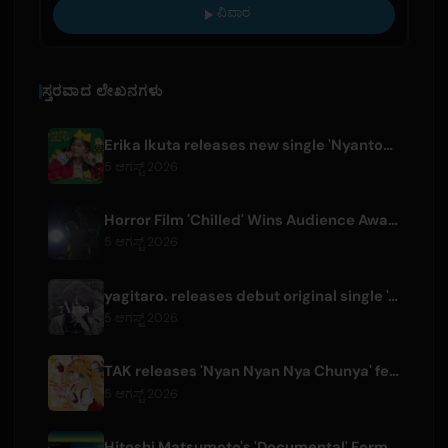
ವಿವಾರ
ಸ್ತರವಾದ ಲೇಖನಗಳು
Erika Ikuta releases new single 'Nyantokanyaruru' for children's book 'Fumikiri Neko'
5 ಆಗಸ್ಟ್ 2026
Horror Film 'Chilled' Wins Audience Award at Fantasia Festival
5 ಆಗಸ್ಟ್ 2026
yagitaro. releases debut original single 'Aria.' with Suda Keina
5 ಆಗಸ್ಟ್ 2026
TAK releases 'Nyan Nyan Nya Chunya' featuring Kotoha for Zenless Zone Zero
5 ಆಗಸ್ಟ್ 2026
Hitoshi Matsumoto's 'Documental' Format to Launch US Version