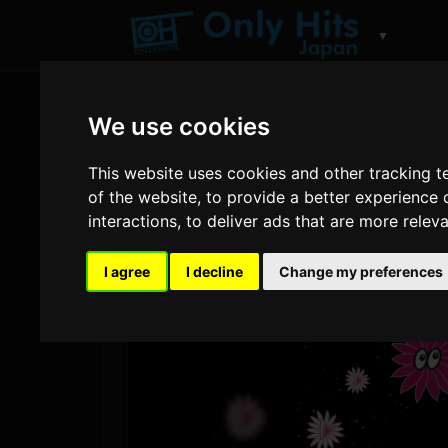
▼
We use cookies
This website uses cookies and other tracking 
of the website
,
to provide a better experience 
interactions
,
to deliver ads that are more relev
I agree
I decline
Change my preferences