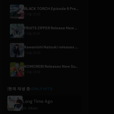
BLACK TORCH Episode 6 Preview and Streaming Details
7 8월 2026
FRUITS ZIPPER Release New Collaboration Song '1,2,3,FOOOOUR'
7 8월 2026
Kawanishi Natsuki releases digital single 'Sayonara wa Ichiban Kirei na Atashi de'
7 8월 2026
KOMOREBI Releases New Summer Single 'Letsu Natsu'
7 8월 2026
현재 재생 중:
ONLY HITS
Long Time Ago
Dr. Alban