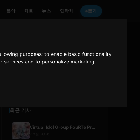
음악
차트
뉴스
연락처
듣기
ONLY HITS JAPAN
를 듣기
following purposes:
to enable basic functionality
nd services and to personalize marketing
Only Hits Japan
재생
최근 기사
Virtual Idol Group FouRTe Project Debuts with 'ALL IN' Album Produced by m-flo's ☆Taku Takahashi
7 8월 2026