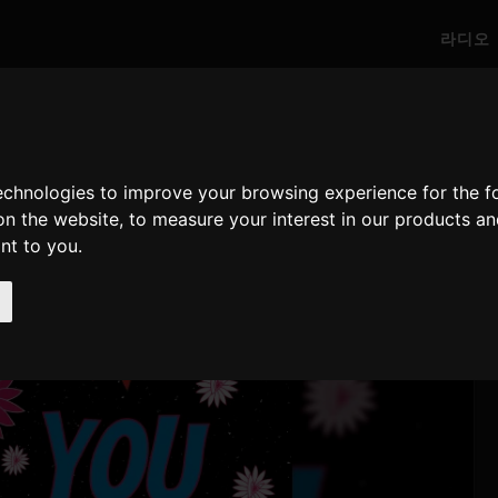
라디오
technologies to improve your browsing experience for the 
on the website
,
to measure your interest in our products a
ant to you
.