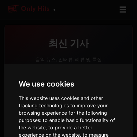
☰
▼
최신 기사
음악 뉴스, 인터뷰, 리뷰 및 특집
We use cookies
주목 게시물
This website uses cookies and other
tracking technologies to improve your
browsing experience for the following
JAPAN
YOASOBI의 '유우샤', 2026 롤라팔
purposes:
to enable basic functionality of
루자 메인 무대에서 Shazam 검색
the website
,
to provide a better
2위 기록
experience on the website
,
to measure