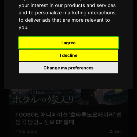
your interest in our products and services
YOASOBI의 곡 '유우샤'가 2026년 롤라팔루자
and to personalize marketing interactions
,
의 메인 스테이지에서 Shazam 검색 2위를 기
to deliver ads that are more relevant to
록했습니다. 듀오는 페스티벌 동안 버드 라이
you
.
4 8월 2026
Sam
트 스테이지에서 공연을 선보였습니다.
I agree
I decline
JAPAN
Change my preferences
TOOBOE, 애니메이션 '호타루노요메이리' 엔
딩곡 담당… 신보 EP 발매
4 8월 2026
Sam