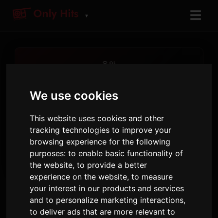
☰
▼
음악
음악 탐색
We use cookies
트렌드 아티스트와 가장 많이 재생된 곡을 발견하
세요
This website uses cookies and other
tracking technologies to improve your
12
12
Only Hits
browsing experience for the following
라디오 방송국
인기 아티스트
인기 트랙
purposes:
to enable basic functionality of
the website
,
to provide a better
experience on the website
,
to measure
your interest in our products and services
트렌딩 아티스트
and to personalize marketing interactions
,
to deliver ads that are more relevant to