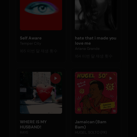
Self Aware
hate that i made you
love me
Temper City
Ariana Grande
165 이번 달 재생 횟수
164 이번 달 재생 횟수
WHERE IS MY
Jamaican (Bam
HUSBAND!
Bam)
RAYE
HUGEL, SOLTO (FR)