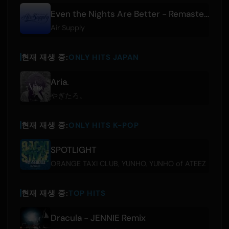
Even the Nights Are Better - Remastered
Air Supply
현재 재생 중:
ONLY HITS JAPAN
Aria.
やぎたろ。
현재 재생 중:
ONLY HITS K-POP
SPOTLIGHT
ORANGE TAXI CLUB
,
YUNHO
,
YUNHO of ATEEZ
현재 재생 중:
TOP HITS
Dracula - JENNIE Remix