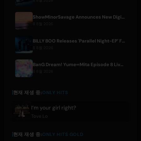
8 8월 2026
ShowMinorSavage Announces New Digital Single 'Gradation'
8 8월 2026
BILLY BOO Releases 'Parallel Night-EP' Featuring TV Drama Theme Song
8 8월 2026
BanG Dream! Yume∞Mita Episode 8 Live Clip Released
8 8월 2026
현재 재생 중:
ONLY HITS
I’m your girl right?
Tove Lo
현재 재생 중:
ONLY HITS GOLD