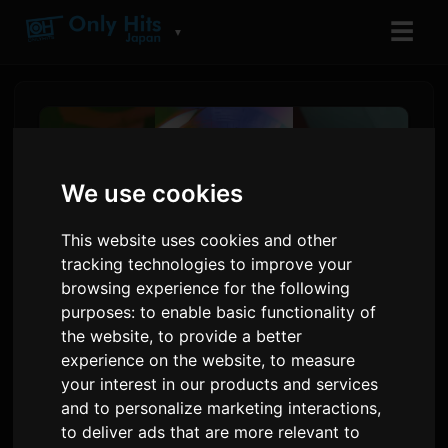
☰
▼
We use cookies
This website uses cookies and other
tracking technologies to improve your
browsing experience for the following
purposes:
to enable basic functionality of
the website
,
to provide a better
Yoh Kamiyama, 8월 5일 새 앨
experience on the website
,
to measure
범 'Chemical X' 발매 예고
your interest in our products and services
and to personalize marketing interactions
,
to deliver ads that are more relevant to
Sam
에 의해
6 7월 2026
영어에서 번역됨