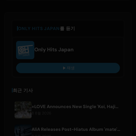
ONLY HITS JAPAN
를 듣기
Only Hits Japan
재생
최근 기사
=LOVE Announces New Single 'Koi, Hajimemashita.' and Tokyo Dome Concerts
8 8월 2026
AliA Releases Post-Hiatus Album 'mate', Announces Tokyo Live