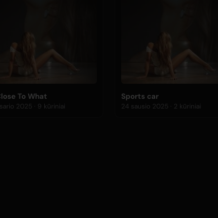
Close To What
Sports car
21 vasario 2025 · 9 kūriniai
24 sausio 2025 · 2 kūriniai