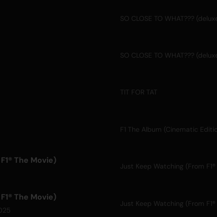
SO CLOSE TO WHAT??? (delux
SO CLOSE TO WHAT??? (delux
TIT FOR TAT
F1 The Album (Cinematic Editi
F1® The Movie)
Just Keep Watching (From F1®
F1® The Movie)
Just Keep Watching (From F1®
025