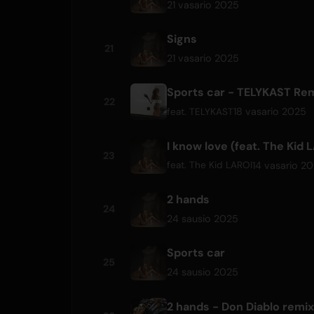
21 vasario 2025
Signs
21
21 vasario 2025
Sports car - TELYKAST Re
22
18 vasario 2025
feat.
TELYKAST
I know love (feat. The Kid 
23
14 vasario 2
feat.
The Kid LAROI
2 hands
24
24 sausio 2025
Sports car
25
24 sausio 2025
2 hands - Don Diablo remix