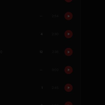
—
2:54
4
2:30
I)
12
2:36
—
3:02
1
2:45