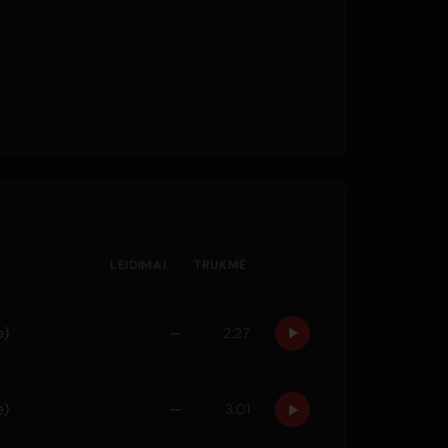
LEIDIMAI
TRUKMĖ
e)
—
2:27
e)
—
3:01