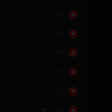
—
2:37
—
3:02
—
2:56
—
2:50
—
3:11
42
3:00