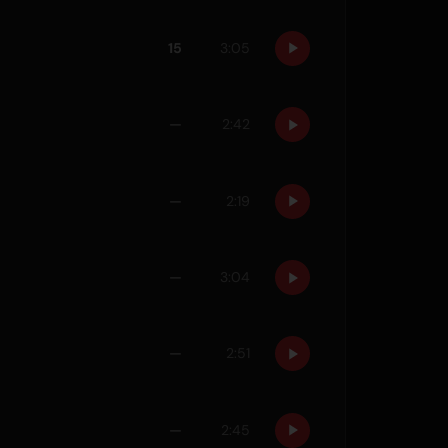
15
3:05
—
2:42
—
2:19
—
3:04
—
2:51
—
2:45