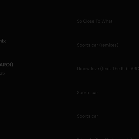
So Close To What
mix
Sports car (remixes)
LAROI)
I know love (feat. The Kid LARO
025
Sports car
Sports car