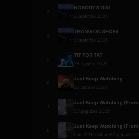
NOBODY'S GIRL
3
21 lapkričio 2025
TRYING ON SHOES
4
21 lapkričio 2025
TIT FOR TAT
5
26 rugsėjo 2025
Just Keep Watching
6
26 birželio 2025
Just Keep Watching (From 
7
30 gegužės 2025
Just Keep Watching (From 
8
30 gegužės 2
feat.
F1 The Album