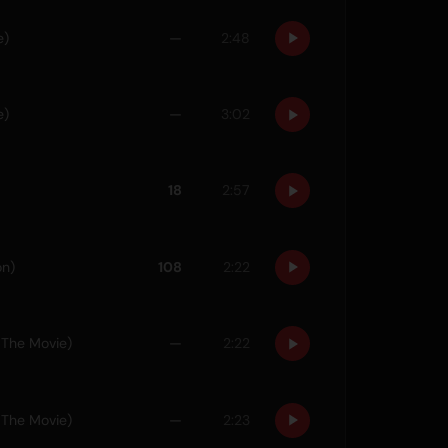
e)
—
2:48
e)
—
3:02
18
2:57
on)
108
2:22
 The Movie)
—
2:22
 The Movie)
—
2:23