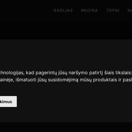
RADIJAS
MUZIKA
TOPAI
N
cRae
hnologijas, kad pagerintų jūsų naršymo patirtį šiais tikslais
ojami Only Hits
ainėje
,
išmatuoti jūsų susidomėjimą mūsų produktais ir pasl
223
21 lapkričio 2025
NAUJAUSIAS LEIDIMAS
I
GARAVIMAI · 90 D.
nkimus