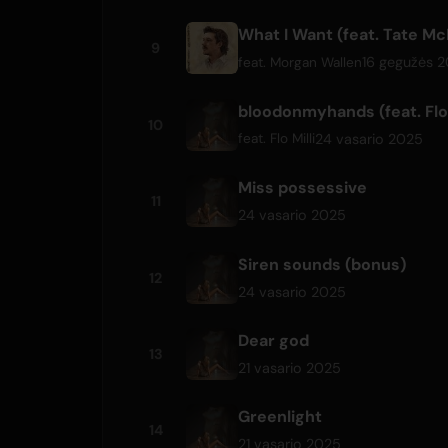
What I Want (feat. Tate M
9
16 gegužės 
feat.
Morgan Wallen
bloodonmyhands (feat. Flo 
10
24 vasario 2025
feat.
Flo Milli
Miss possessive
11
24 vasario 2025
Siren sounds (bonus)
12
24 vasario 2025
Dear god
13
21 vasario 2025
Greenlight
14
21 vasario 2025