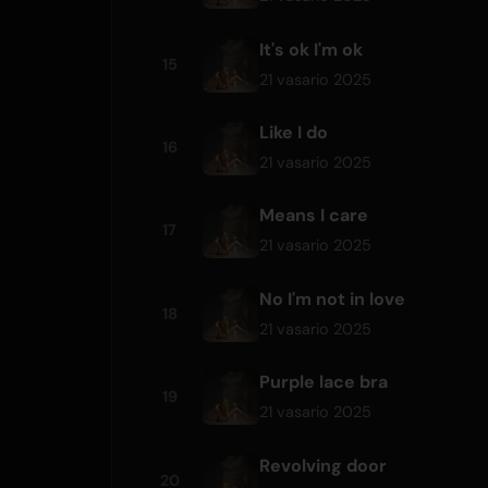
It's ok I'm ok
15
21 vasario 2025
Like I do
16
21 vasario 2025
Means I care
17
21 vasario 2025
No I'm not in love
18
21 vasario 2025
Purple lace bra
19
21 vasario 2025
Revolving door
20