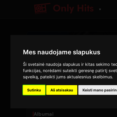
▼
ATLIKĖJAS
Tate M
Mes naudojame slapukus
Ši svetainė naudoja slapukus ir kitas sekimo tec
Dainos ir albumai, gr
funkcijas
,
norėdami suteikti geresnę patirtį svet
sąveiką
,
pateikti jums aktualesnius skelbimus
.
39
9
KŪRINIAI
ALBUMA
Sutinku
Aš atsisakau
Keisti mano pasiri
Albumai