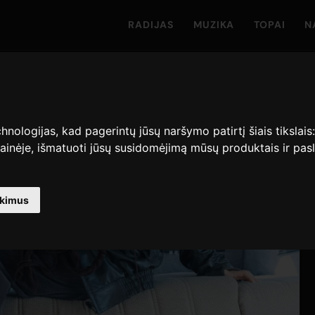
RADIJAS
MUZIKA
TOPAI
N
hnologijas, kad pagerintų jūsų naršymo patirtį šiais tikslais
ainėje
,
išmatuoti jūsų susidomėjimą mūsų produktais ir pasl
nkimus