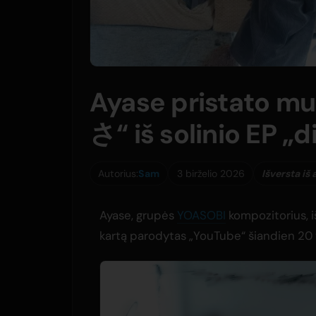
Ayase pristato mu
さ“ iš solinio EP „
Autorius:
Sam
3 birželio 2026
Išversta iš
Ayase, grupės
YOASOBI
kompozitorius, i
kartą parodytas „YouTube“ šiandien 20 va