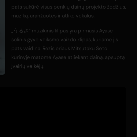
pats sukūrė visus penkių dainų projekto žodžius,
muziką, aranžuotes ir atliko vokalus.
„うるさ“ muzikinis klipas yra pirmasis Ayase
solinis gyvo veiksmo vaizdo klipas, kuriame jis
pats vaidina. Režisieriaus Mitsutaku Seto
kūrinyje matome Ayase atliekant dainą, apsuptą
įvairių veikėjų.