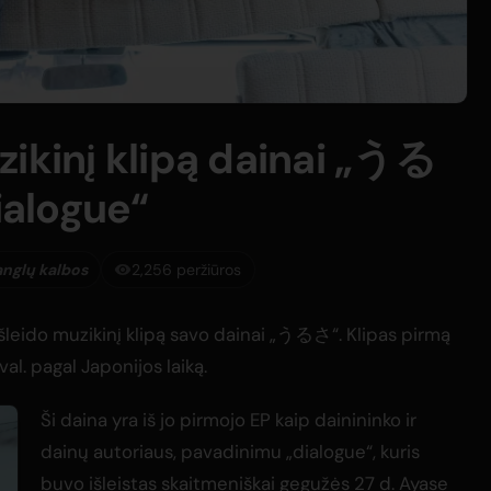
zikinį klipą dainai „うる
dialogue“
 anglų kalbos
2,256 peržiūros
šleido muzikinį klipą savo dainai „うるさ“. Klipas pirmą
l. pagal Japonijos laiką.
Ši daina yra iš jo pirmojo EP kaip dainininko ir
dainų autoriaus, pavadinimu „dialogue“, kuris
buvo išleistas skaitmeniškai gegužės 27 d. Ayase