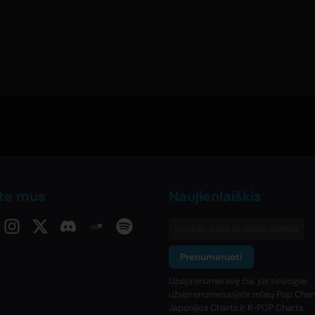
ite mus
Naujienlaiškis
Prenumeruoti
Užsiprenumeravę čia, jūs tiesiogiai
užsiprenumeruojate mūsų Pop Chart
Japonijos Charts ir K-POP Charts