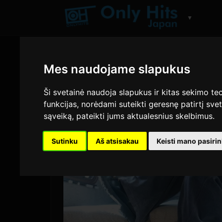
▼
Mes naudojame slapukus
Ši svetainė naudoja slapukus ir kitas sekimo tec
funkcijas
,
norėdami suteikti geresnę patirtį svet
sąveiką
,
pateikti jums aktualesnius skelbimus
.
Sutinku
Aš atsisakau
Keisti mano pasiri