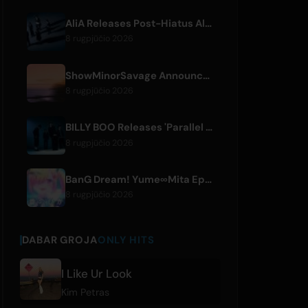
AliA Releases Post-Hiatus Album 'mate', Announces Tokyo Live
8 rugpjūčio 2026
ShowMinorSavage Announces New Digital Single 'Gradation'
8 rugpjūčio 2026
BILLY BOO Releases 'Parallel Night-EP' Featuring TV Drama Theme Song
8 rugpjūčio 2026
BanG Dream! Yume∞Mita Episode 8 Live Clip Released
8 rugpjūčio 2026
DABAR GROJA
ONLY HITS
I Like Ur Look
Kim Petras