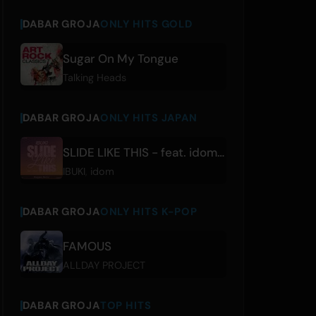
DABAR GROJA
ONLY HITS GOLD
Sugar On My Tongue
Talking Heads
DABAR GROJA
ONLY HITS JAPAN
SLIDE LIKE THIS - feat. idom [Reggae Remix]
IBUKI
,
idom
DABAR GROJA
ONLY HITS K-POP
FAMOUS
ALLDAY PROJECT
DABAR GROJA
TOP HITS