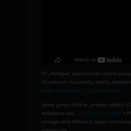
EP „dialogue“ pasiekiamas visame pasa
Vizualizuoti visų penkių takelių, įskaita
Ayase oficialiame „YouTube“ kanale
.
Ayase, gimęs 1994 m., pradėjo skelbti V
atlikėjams kaip
LiSA
,
Hey! Say! JUMP
ir M
pirmąją vietą Billboard Japan metiniuos
reitinguose.