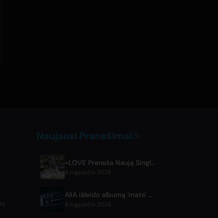
Naujausi Pranešimai
=LOVE Praneša Naują Singlą 'Koi, Hajimemashita.' ir Koncertus Tokijo Dome
8 rugpjūčio 2026
AliA išleido albumą 'mate' po pertraukos, pranešė apį koncertą Tokijuje
s,
8 rugpjūčio 2026