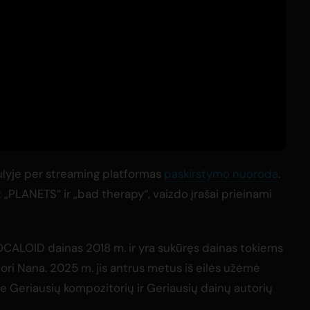
ulyje per streaming platformas
paskirstymo nuoroda
.
nt „PLANETS“ ir „bad therapy“, vaizdo įrašai prieinami
OCALOID dainas 2018 m. ir yra sukūręs dainas tokiems
ori Nana. 2025 m. jis antrus metus iš eilės užėmė
e Geriausių kompozitorių ir Geriausių dainų autorių