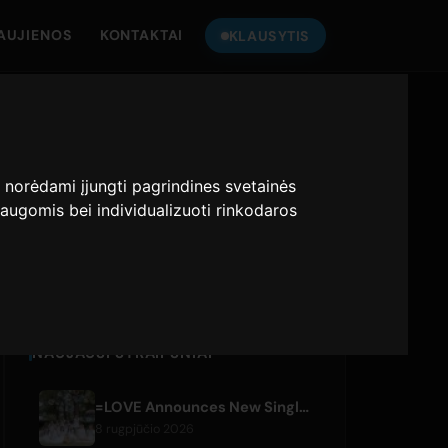
AUJIENOS
KONTAKTAI
KLAUSYTIS
KLAUSYKITE
ONLY HITS JAPAN
:
norėdami įjungti pagrindines svetainės
augomis bei individualizuoti rinkodaros
Only Hits Japan
Groti
NAUJAUSI STRAIPSNIAI
=LOVE Announces New Single 'Koi, Hajimemashita.' and Tokyo Dome Concerts
8 rugpjūčio 2026