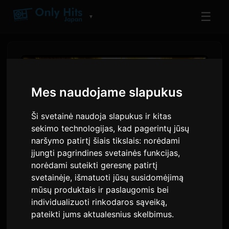
☰
▼
Mes naudojame slapukus
Ši svetainė naudoja slapukus ir kitas
sekimo technologijas, kad pagerintų jūsų
naršymo patirtį šiais tikslais:
norėdami
įjungti pagrindines svetainės funkcijas
,
norėdami suteikti geresnę patirtį
svetainėje
,
išmatuoti jūsų susidomėjimą
FATAL FURY: City of the
mūsų produktais ir paslaugomis bei
Wolves garso takelis išleistas
individualizuoti rinkodaros sąveiką
,
muzikos streaming
pateikti jums aktualesnius skelbimus
.