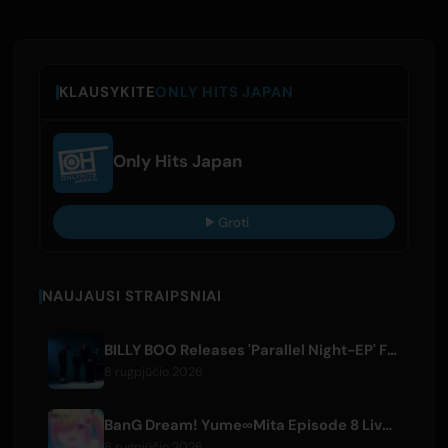
KLAUSYKITE
ONLY HITS JAPAN
Only Hits Japan
Groti
NAUJAUSI STRAIPSNIAI
BILLY BOO Releases 'Parallel Night-EP' Featuring TV Drama Theme Song
8 rugpjūčio 2026
BanG Dream! Yume∞Mita Episode 8 Live Clip Released
8 rugpjūčio 2026