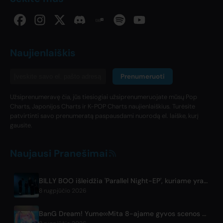
Naujienlaiškis
Prenumeruoti
Užsiprenumeravę čia, jūs tiesiogiai užsiprenumeruojate mūsų Pop
Charts, Japonijos Charts ir K-POP Charts naujienlaiškius. Turėsite
patvirtinti savo prenumeratą paspausdami nuorodą el. laiške, kurį
gausite.
Naujausi Pranešimai
BILLY BOO išleidžia 'Parallel Night-EP', kuriame yra TV dramos daina
8 rugpjūčio 2026
BanG Dream! Yume∞Mita 8-ajame gyvos scenos vaizdo įrašas išleistas