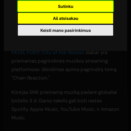
platformose
Sutinku
Autorius:
Sam
3 birželio 2026
Aš atsisakau
Išversta iš anglų kalbos
2,406 peržiūros
Keisti mano pasirinkimus
97 takelių pilnas garso takelis kovų žaidimo
FATAL FURY: City of the Wolves
dabar yra
prieinamas pagrindinės muzikos streaming
platformose. Išleidimas apima pagrindinį temą
"Chain Reaction."
Kūrėjas SNK prieinamą muziką padarė globaliai
birželio 3 d. Garso takelis gali būti rastas
Spotify, Apple Music, YouTube Music, ir Amazon
Music.