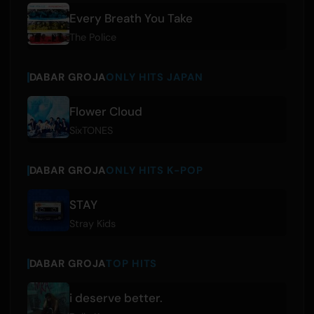
Every Breath You Take
The Police
DABAR GROJA
ONLY HITS JAPAN
Flower Cloud
SixTONES
DABAR GROJA
ONLY HITS K-POP
STAY
Stray Kids
DABAR GROJA
TOP HITS
i deserve better.