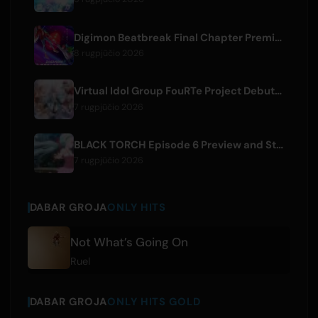
Digimon Beatbreak Final Chapter Premieres August 9, Free Episode Batch on YouTube
8 rugpjūčio 2026
Virtual Idol Group FouRTe Project Debuts with 'ALL IN' Album Produced by m-flo's ☆Taku Takahashi
7 rugpjūčio 2026
BLACK TORCH Episode 6 Preview and Streaming Details
7 rugpjūčio 2026
DABAR GROJA
ONLY HITS
Not What’s Going On
Ruel
DABAR GROJA
ONLY HITS GOLD