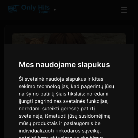
☰
▼
Mes naudojame slapukus
Ši svetainė naudoja slapukus ir kitas
sekimo technologijas, kad pagerintų jūsų
naršymo patirtį šiais tikslais:
norėdami
įjungti pagrindines svetainės funkcijas
,
'Koko Ore' animacijos 2-asis
norėdami suteikti geresnę patirtį
svetainėje
,
išmatuoti jūsų susidomėjimą
epizodas: peržiūra ir
mūsų produktais ir paslaugomis bei
globalaus transliavimo
individualizuoti rinkodaros sąveiką
,