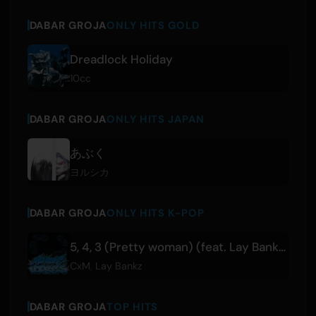
DABAR GROJA
ONLY HITS GOLD
Dreadlock Holiday
10cc
DABAR GROJA
ONLY HITS JAPAN
あぶく
ヨルシカ
DABAR GROJA
ONLY HITS K-POP
5, 4, 3 (Pretty woman) (feat. Lay Bankz)
CxM
,
Lay Bankz
DABAR GROJA
TOP HITS