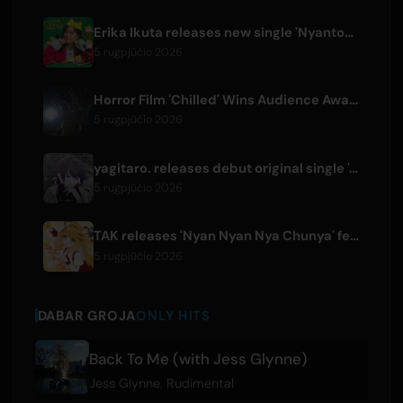
Erika Ikuta releases new single 'Nyantokanyaruru' for children's book 'Fumikiri Neko'
5 rugpjūčio 2026
Horror Film 'Chilled' Wins Audience Award at Fantasia Festival
5 rugpjūčio 2026
yagitaro. releases debut original single 'Aria.' with Suda Keina
5 rugpjūčio 2026
TAK releases 'Nyan Nyan Nya Chunya' featuring Kotoha for Zenless Zone Zero
5 rugpjūčio 2026
DABAR GROJA
ONLY HITS
Back To Me (with Jess Glynne)
Jess Glynne
,
Rudimental