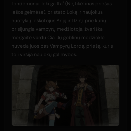
Tondemonai Teki ga Ita" (Neįtikėtinas priešas
lėšos gelmėse), pristato Loką ir naujokus
nuotykių ieškotojus Ariją ir Džinį, prie kurių
prisijungia vampyrų medžiotoja, žvėriška
mergaitė vardu Čia. Jų goblinų medžioklė
nuveda juos pas Vampyrų Lordą, priešą, kuris
toli viršija naujokų galimybes.