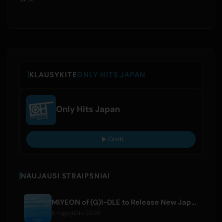
KLAUSYKITE
ONLY HITS JAPAN
Only Hits Japan
Groti
NAUJAUSI STRAIPSNIAI
MIYEON of (G)I-DLE to Release New Japanese Digital Single 'RUN AWAY'
6 rugpjūčio 2026