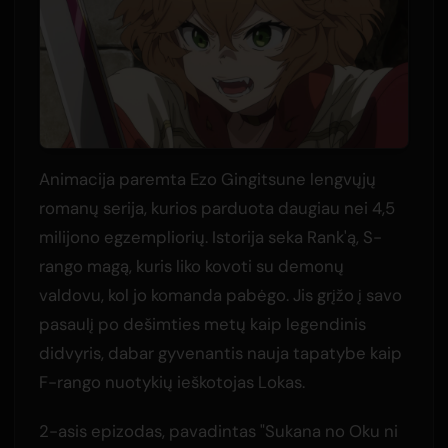
Animacija paremta Ezo Gingitsune lengvųjų
romanų serija, kurios parduota daugiau nei 4,5
milijono egzempliorių. Istorija seka Rank'ą, S-
rango magą, kuris liko kovoti su demonų
valdovu, kol jo komanda pabėgo. Jis grįžo į savo
pasaulį po dešimties metų kaip legendinis
didvyris, dabar gyvenantis nauja tapatybe kaip
F-rango nuotykių ieškotojas Lokas.
2-asis epizodas, pavadintas "Sukana no Oku ni