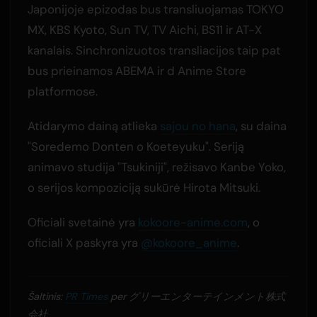
Japonijoje epizodas bus transliuojamas TOKYO
MX, KBS Kyoto, Sun TV, TV Aichi, BS11 ir AT-X
kanalais. Sinchronizuotos transliacijos taip pat
bus prieinamos ABEMA ir d Anime Store
platformose.
Atidarymo dainą atlieka
sajou no hana
, su daina
"Soredemo Donten o Koeteyuku". Seriją
animavo studija "Tsukiniji", režisavo Kanbe Yoko,
o serijos kompoziciją sukūrė Hirota Mitsuki.
Oficiali svetainė yra
kokoore-anime.com
, o
oficiali X paskyra yra
@kokoore_anime
.
Šaltinis:
PR Times
per グリーエンターテインメント株式
会社