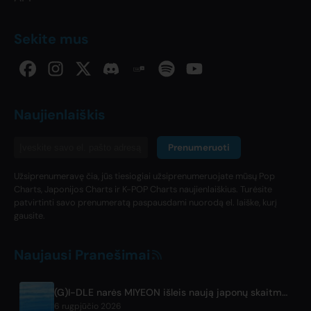
Sekite mus
Naujienlaiškis
Prenumeruoti
Užsiprenumeravę čia, jūs tiesiogiai užsiprenumeruojate mūsų Pop
Charts, Japonijos Charts ir K-POP Charts naujienlaiškius. Turėsite
patvirtinti savo prenumeratą paspausdami nuorodą el. laiške, kurį
gausite.
Naujausi Pranešimai
(G)I-DLE narės MIYEON išleis naują japonų skaitmeninį singlą 'RUN AWAY'
6 rugpjūčio 2026