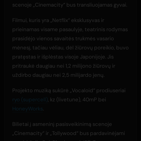
scenoje „Cinemacity“ bus transliuojamas gyvai.
Filmui, kuris yra „Netflix“ eksklusyvas ir
prieinamas visame pasaulyje, teatrinis rodymas
prasidėjo vienos savaitės trukmės vasario
mėnesį, tačiau vėliau, dėl žiūrovų poreikio, buvo
pratęstas ir išplėstas visoje Japonijoje. Jis
pritraukė daugiau nei 1,2 milijono žiūrovų ir
uždirbo daugiau nei 2,5 milijardo jenų.
Projekto muziką sukūrė „Vocaloid“ prodiuseriai
ryo (supercell)
, kz (livetune), 40mP bei
HoneyWorks
.
Bilietai į asmeninį pasisveikinimą scenoje
„Cinemacity“ ir „Tollywood“ bus pardavinėjami