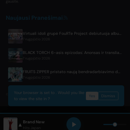
gausite.
Naujausi Pranešimai
Virtuali idoli grupė FouRTe Project debiutuoja albumu 'ALL IN', kurį prodiusavo m-flo narys ☆Taku Takahashi
7 rugpjūčio 2026
BLACK TORCH 6-asis epizodas: Anonsas ir transliavimo platformos
7 rugpjūčio 2026
FRUITS ZIPPER pristato naują bendradarbiavimo dainą '1,2,3,FOOOOUR'
7 rugpjūčio 2026
Your browser is set to . Would you like
© 2026 OnlyHit. All rights reserved. - Metadata provided by
ACRCloud
Yes
Dismiss
to view the site in ?
Brand New
▲
 APPLE
• Only Hits Japan