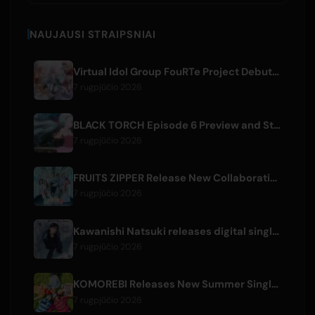
NAUJAUSI STRAIPSNIAI
Virtual Idol Group FouRTe Project Debuts with 'ALL IN' Album Produced by m-flo's ☆Taku Takahashi
7 rugpjūčio 2026
BLACK TORCH Episode 6 Preview and Streaming Details
7 rugpjūčio 2026
FRUITS ZIPPER Release New Collaboration Song '1,2,3,FOOOOUR'
7 rugpjūčio 2026
Kawanishi Natsuki releases digital single 'Sayonara wa Ichiban Kirei na Atashi de'
7 rugpjūčio 2026
KOMOREBI Releases New Summer Single 'Letsu Natsu'
7 rugpjūčio 2026