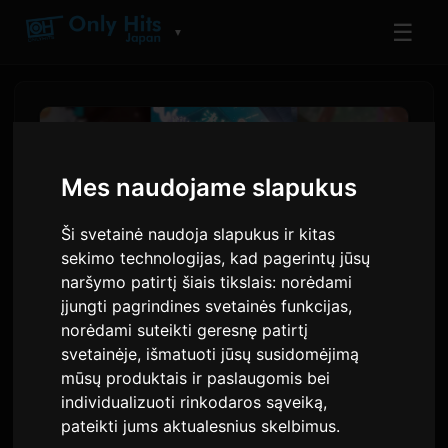
☰
▼
Mes naudojame slapukus
Ši svetainė naudoja slapukus ir kitas
sekimo technologijas, kad pagerintų jūsų
naršymo patirtį šiais tikslais:
norėdami
įjungti pagrindines svetainės funkcijas
,
norėdami suteikti geresnę patirtį
Netflix anime filmas „Super
svetainėje
,
išmatuoti jūsų susidomėjimą
mūsų produktais ir paslaugomis bei
Kaguya-hime!“ baigia
individualizuoti rinkodaros sąveiką
,
teatrinį rodymą, paskelbia
pateikti jums aktualesnius skelbimus
.