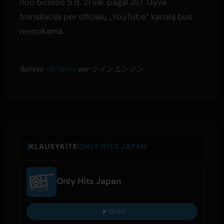
nuo birželio 5 d. 21 val. pagal JST. Gyva
transliacija per oficialų „YouTube“ kanalą bus
nemokama.
Šaltinis:
PR Times
per ツインエンジン
KLAUSYKITE
ONLY HITS JAPAN
Only Hits Japan
Groti