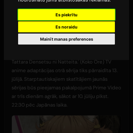
Detalizēta Informācija
Es piekrītu
Autors:
Sam
8 jūlijs 2026
Tulkošana no angļu valodas
1,993 skatījumi
Es noraidu
Mainīt manas preferences
Populārā gaismas romānu sērijas 'Koko wa Ore
ni Makasete Saki ni Ike to Itte kara 10-nen ga
Tattara Densetsu ni Natteita.' (Koko Ore) TV
anime adaptācijas otrā sērija tiks pārraidīta 13.
jūlijā. Starptautiskajiem skatītājiem jaunās
sērijas būs pieejamas pakalpojumā Prime Video
ar trīs dienām agrāk, sākot ar 10. jūliju plkst.
22:30 pēc Japānas laika.