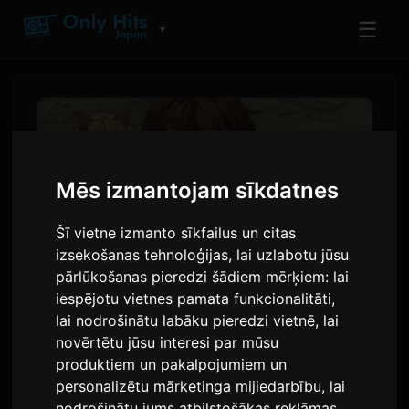
☰
▼
Mēs izmantojam sīkdatnes
Šī vietne izmanto sīkfailus un citas
izsekošanas tehnoloģijas, lai uzlabotu jūsu
pārlūkošanas pieredzi šādiem mērķiem:
lai
iespējotu vietnes pamata funkcionalitāti
,
lai nodrošinātu labāku pieredzi vietnē
,
lai
'Koko Ore' Anime Otrās
novērtētu jūsu interesi par mūsu
Sērijas Priekšskatījums un
produktiem un pakalpojumiem un
Globālās Straumēšanas
personalizētu mārketinga mijiedarbību
,
lai
nodrošinātu jums atbilstošākas reklāmas
.