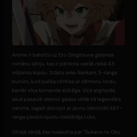
Anime ir balstīts uz Ezo Gingitsune gaismas
romānu sēriju, kas ir pārdota vairāk nekā 4,5
miljonos kopiju. Stāsts seko Rankam, S-ranga
burvim, kurš palika cīnīties ar dēmonu lordu,
kamēr viņa komanda aizbēga. Viņš atgriezās
savā pasaulē desmit gadus vēlāk kā leģendārs
varonis, tagad dzīvojot ar jaunu identitāti kā F-
ranga piedzīvojumu meklētājs Loks.
Otrajā sērijā, kas nosaukta par "Sukana no Oku