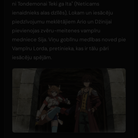
ni Tondemonai Teki ga Ita" (Neticams
ienaidnieks alas dzīlēs), Lokam un iesācēju
piedzīvojumu meklētājiem Ario un Džinijai
pievienojas zvēru-meitenes vampīru
medniece Sija. Viņu goblīnu medības noved pie
Vampīru Lorda, pretinieka, kas ir tālu pāri
iesācēju spējām.