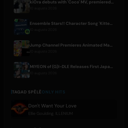
kiOra debuts with 'Coco' MV, premiered at HEAD IN THE CLOUDS LA
10 augusts 2026
Ensemble Stars!! Character Song 'Kitten Homie' by Ritsu Sakuma Releases Worldwide
10 augusts 2026
Jump Channel Premieres Animated Manga for Three New Shonen Jump Series
10 augusts 2026
MIYEON of (G)I-DLE Releases First Japanese Solo Single 'RUN AWAY'
10 augusts 2026
TAGAD SPĒLĒ
ONLY HITS
Don't Want Your Love
Ellie Goulding
,
ILLENIUM