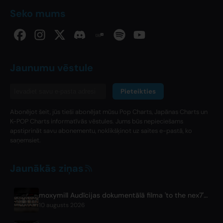
Seko mums
Jaunumu vēstule
Pieteikties
Abonējot šeit, jūs tieši abonējat mūsu Pop Charts, Japānas Charts un
K-POP Charts informatīvās vēstules. Jums būs nepieciešams
apstiprināt savu abonementu, noklikšķinot uz saites e-pastā, ko
saņemsiet.
Jaunākās ziņas
moxymill Audīcijas dokumentālā filma 'to the nex7' 1. epizode izdota
10 augusts 2026