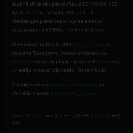
Japānā sērija tiks pārraidīta uz TOKYO MX, KBS
Kyoto, Sun TV, TV Aichi, BS11 un AT-X.
Vienlaicīgas pārraides būs pieejamas arī
pakalpojumos ABEMA un d Anime Store.
Atvēršanas motīvu izpilda
sajou no hana
, ar
dziesmu "Soredemo Donten o Koeteyuku."
Sēriju animē studija Tsukiniji, režisē Kanbe Joko,
un sēriju kompozīciju veido Hirota Micuki.
Oficiālā vietne ir
kokoore-anime.com
, un
oficiālais X konts ir
@kokoore_anime
.
Avots:
PR Times
caur グリーエンターテインメント株式
会社