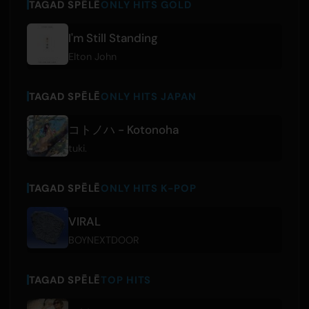
TAGAD SPĒLĒ
ONLY HITS GOLD
I'm Still Standing
Elton John
TAGAD SPĒLĒ
ONLY HITS JAPAN
コトノハ - Kotonoha
tuki.
TAGAD SPĒLĒ
ONLY HITS K-POP
VIRAL
BOYNEXTDOOR
TAGAD SPĒLĒ
TOP HITS