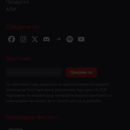
Продукти
АПИ
Следете не
Вестник
Пријави се
Со претплата тука, директно се претплатувате на нашите
билтени за Поп Чартовите, Јапонските Чартови и К-POP
Чартовите. Ќе морате да ја потврдите вашата претплата со
кликнување на линкот во е-пошта што ќе ја добиете.
Последни Вести