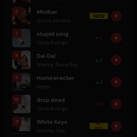
Minibar
6
NEW
Gracie Abrams
stupid song
7
▼
3
Olivia Rodrigo
Dai Dai
8
▲
6
Shakira
,
Burna Boy
Homewrecker
9
▲
2
sombr
drop dead
10
▼
2
Olivia Rodrigo
White Keys
11
RE-
ENTRY
Dominic Fike