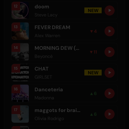
doom
12
NEW
Steve Lacy
FEVER DREAM
13
▼
4
Alex Warren
MORNING DEW (DONK)
14
▼
11
Beyoncé
CHAT
15
NEW
GIRLSET
Danceteria
16
▲
6
Madonna
maggots for brains
17
▲
6
Olivia Rodrigo