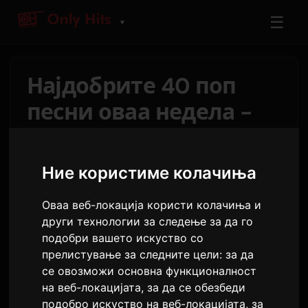
☰
▼
Најдобрите 40 поп
песни оваа недела -
Only Hits Чартови
Ние користиме колачиња
Од
Sam
29 јули 2026
1,827 прегледи
Оваа веб-локација користи колачиња и
Аријана Гранде
ја обезбедува шестата
други технологии за следење за да го
последователна недела на првото место со
подобри вашето искуство со
hate that i made you love me
.
Temper City
прелистување за следните цели:
за да
се овозможи основна функционалност
останува цврсто на второто место со
Self
на веб-локацијата
,
за да се обезбеди
Aware
четврта недела.
BTS
напредува три
подобро искуство на веб-локацијата
,
за