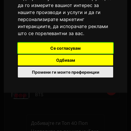
места до третото со
SWIM
, додека
Хари
да го измерите вашиот интерес за
Стајлс
се искачува до четвртото место со
нашите производи и услуги и да ги
American Girls
.
Грејси Абрамс
ја презема
персонализирате маркетинг
највисоката
интеракциите
,
да испорачате реклами
што се порелевантни за вас
.
hate that i made you love me
1
=
Се согласувам
Ariana Grande
Одбивам
Self Aware
2
=
Промени ги моите преференции
Temper City
SWIM
3
▲
3
BTS
Добивајте ги Топ 40 Поп