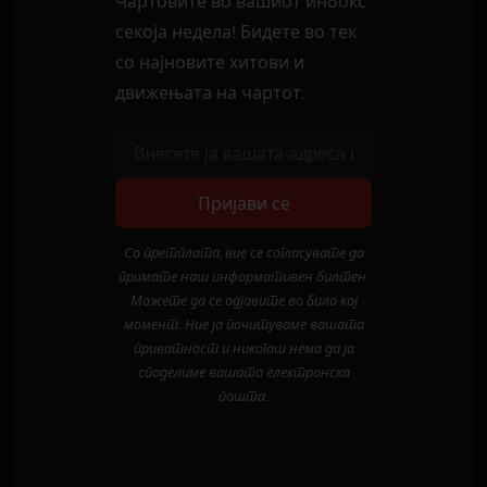
Чартовите во вашиот инбокс
секоја недела! Бидете во тек
со најновите хитови и
движењата на чартот.
Пријави се
Со претплата, вие се согласувате да
примате наш информативен билтен.
Можете да се одјавите во било кој
момент. Ние ја почитуваме вашата
приватност и никогаш нема да ја
споделиме вашата електронска
пошта.