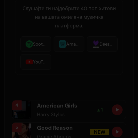
Слушајте ги најдобрите 40 поп хитови
на вашата омилена музичка
платформа:
Spotify
Amazon Music
Deezer
YouTube Music
American Girls
4
▲
1
Harry Styles
Good Reason
5
NEW
Gracie Abrams