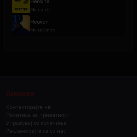
Heroine
Maroon 5
Heaven
Myles Smith
Линкови
Контактирајте нè
Политика за приватност
Управувај со колачиња
Рекламирајте се со нас