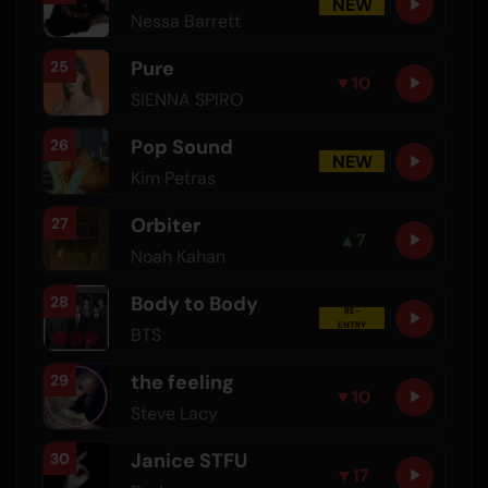
NEW
Nessa Barrett
Pure
25
▼
10
SIENNA SPIRO
Pop Sound
26
NEW
Kim Petras
Orbiter
27
▲
7
Noah Kahan
Body to Body
28
RE-
ENTRY
BTS
the feeling
29
▼
10
Steve Lacy
Janice STFU
30
▼
17