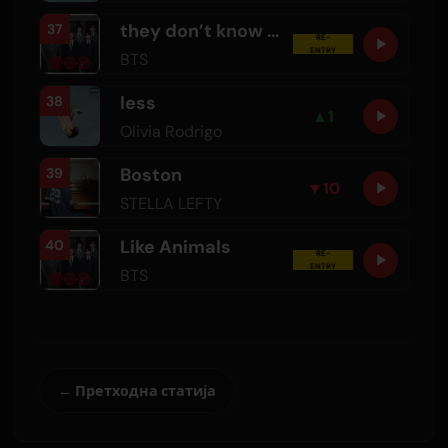
they don’t know ’bout us
37
RE-
ENTRY
BTS
less
38
▲
1
Olivia Rodrigo
Boston
39
▼
10
STELLA LEFTY
Like Animals
40
RE-
ENTRY
BTS
← Претходна статија