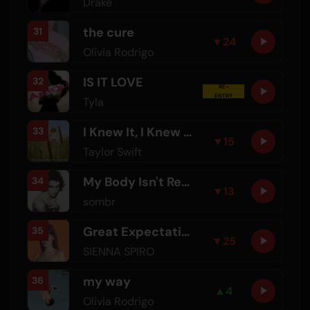
Drake
the cure
31
▼
24
Olivia Rodrigo
IS IT LOVE
32
RE-
ENTRY
Tyla
I Knew It, I Knew You - From "Toy Story 5"
33
▼
15
Taylor Swift
My Body Isn't Ready
34
▼
13
sombr
Great Expectation
35
▼
25
SIENNA SPIRO
my way
36
▲
4
Olivia Rodrigo