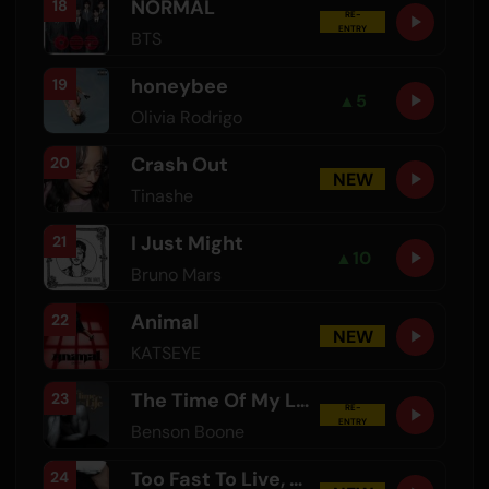
NORMAL
18
RE-
ENTRY
BTS
honeybee
19
▲
5
Olivia Rodrigo
Crash Out
20
NEW
Tinashe
I Just Might
21
▲
10
Bruno Mars
Animal
22
NEW
KATSEYE
The Time Of My Life
23
RE-
ENTRY
Benson Boone
Too Fast To Live, Too Young To Die
24