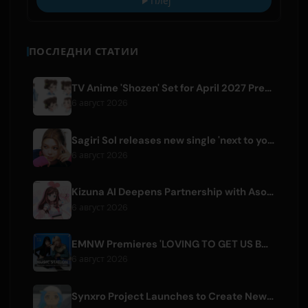
Плеј
ПОСЛЕДНИ СТАТИИ
TV Anime 'Shozen' Set for April 2027 Premiere on Fuji TV
6 август 2026
Sagiri Sol releases new single 'next to your love' after hiatus
6 август 2026
Kizuna AI Deepens Partnership with Asobisystem Ahead of 10th Anniversary World Tour
6 август 2026
EMNW Premieres 'LOVING TO GET US BY' Music Video on August 7
6 август 2026
Synxro Project Launches to Create New IP from Fictional Anime Openings