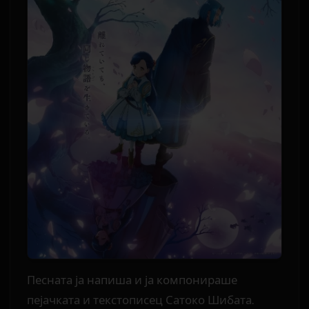
Песната ја напиша и ја компонираше
пејачката и текстописец Сатоко Шибата.