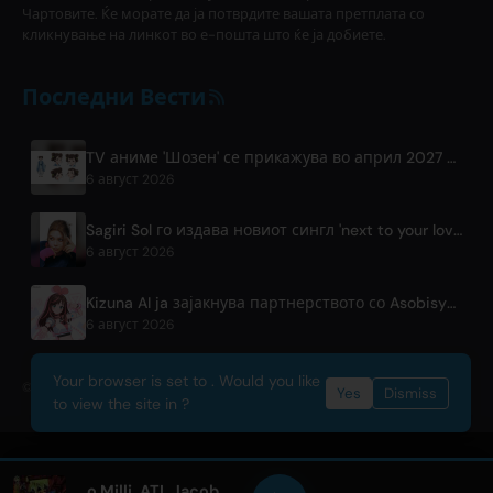
Чартовите. Ќе морате да ја потврдите вашата претплата со
кликнување на линкот во е-пошта што ќе ја добиете.
Последни Вести
TV аниме 'Шозен' се прикажува во април 2027 на Fuji TV
6 август 2026
Sagiri Sol го издава новиот сингл 'next to your love' по паузата
6 август 2026
Kizuna AI ja зајакнува партнерството со Asobisystem пред светската турнеја за 10-годишниот јубилеј
6 август 2026
Your browser is set to . Would you like
© 2026 OnlyHit. All rights reserved. - Metadata provided by
ACRCloud
Yes
Dismiss
to view the site in ?
BRUCE WAYNE feat. Flo Milli, ATL Jacob