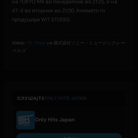
на TOKYO MX во понеделник во 21:25, и на
AT-X во вторник во 21:00. Анимето го
продуцира WIT STUDIO.
Извор:
PR Times
via 株式会社ソニー・ミュージックレー
ベルズ
СЛУШАЈТЕ
ONLY HITS JAPAN
Only Hits Japan