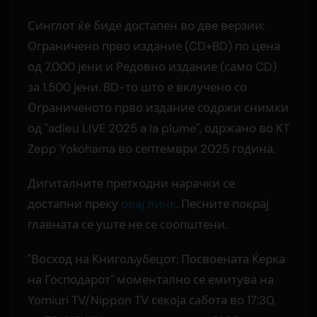
Синглот ќе биде достапен во две верзии:
Ограничено прво издание (CD+BD) по цена
од 7.000 јени и Редовно издание (само CD)
за 1.500 јени. BD-то што е вклучено со
Ограниченото прво издание содржи снимки
од "adieu LIVE 2025 a la plume", одржано во KT
Zepp Yokohama во септември 2025 година.
Дигиталните претходни нарачки се
достапни преку
овај линк
. Песните покрај
главната се уште не се соопштени.
"Восход на Книгољубецот: Посвоената Ќерка
на Господарот" моментално се емитува на
Yomiuri TV/Nippon TV секоја сабота во 17:30,