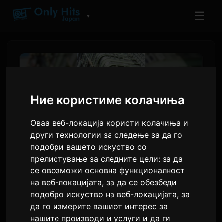
☰
▼
Ние користиме колачиња
Оваа веб-локација користи колачиња и
други технологии за следење за да го
подобри вашето искуство со
прелистување за следните цели:
за да
се овозможи основна функционалност
adieu-овото 'Wanna me' Ќе
на веб-локацијата
,
за да се обезбеди
Биде Крајот на Втората
подобро искуство на веб-локацијата
,
за
Половина од 'Восход на
да го измерите вашиот интерес за
нашите производи и услуги и да ги